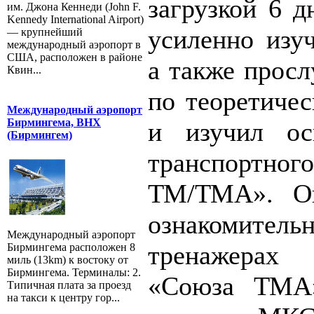
загрузкой 6 д
им. Джона Кеннеди (John F.
Kennedy International Airport)
усиленно изуч
— крупнейший
международный аэропорт в
США, расположен в районе
а также просл
Квин...
по теоретиче
Международный аэропорт
Бирмингема, BHX
и изучил ос
(Бирмингем)
транспортног
ТМ/ТМА». О
ознакомительн
Международный аэропорт
тренажера
Бирмингема расположен 8
миль (13km) к востоку от
Бирмингема. Терминалы: 2.
«Союза ТМА»
Типичная плата за проезд
на такси к центру гор...