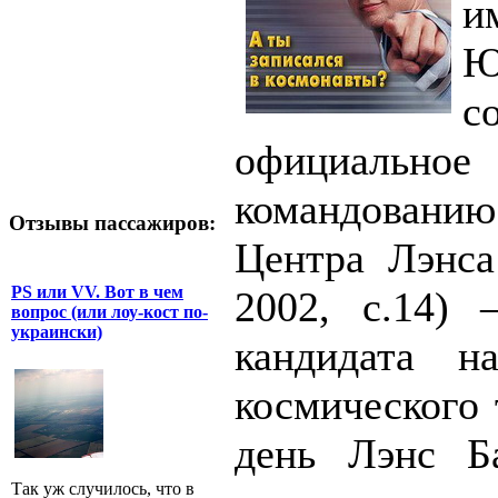
и
Ю
с
официальное
командованию
Отзывы пассажиров:
Центра Лэнса
PS или VV. Вот в чем
2002, с.14) 
вопрос (или лоу-кост по-
украински)
кандидата н
космического 
день Лэнс Б
Так уж случилось, что в