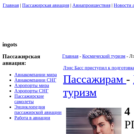
Главная
|
Пассажирская авиация
|
Авиапроишествия
|
Новости 
ingots
Пассажирская
Главная
-
Космический туризм
- Л
авиация:
Лэнс Басс приступил к подготовке
Авиакомпании мира
Пассажирам
-
Авиакомпании СНГ
Аэропорты мира
туризм
Аэропорты СНГ
Пассажирские
самолеты
Энциклопедия
4
пассажирской авиации
Работа в авиации