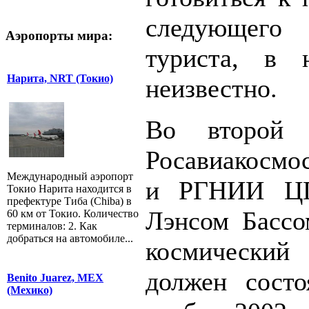
следующего
Аэропорты мира:
туриста, в 
Нарита, NRT (Токио)
неизвестно.
Во второй 
Росавиакосмо
Международный аэропорт
и РГНИИ ЦП
Токио Нарита находится в
префектуре Тиба (Chiba) в
Лэнсом Бассо
60 км от Токио. Количество
терминалов: 2. Как
добраться на автомобиле...
космический
должен состо
Benito Juarez, MEX
(Мехико)