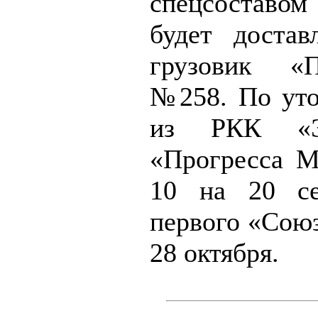
спецсоставо
будет достав
грузовик «
№258. По ут
из РКК «Эн
«Прогресса М
10 на 20 се
первого «Союз
28 октября.