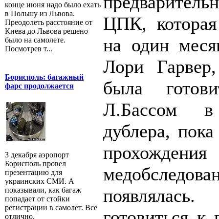
предваритель
конце июня надо было ехать
в Польшу из Львова.
ЦПК, которая
Преодолеть расстояние от
Киева до Львова решено
на один месяц
было на самолете.
Посмотрев т...
Лори Гарвер,
Борисполь: багажный
была готов
фарс продолжается
Л.Бассом в
дублера, пок
прохождения 
3 декабря аэропорт
Борисполь провел
медобследован
презентацию для
украинских СМИ. А
появлялась
показывали, как багаж
попадает от стойки
регистрации в самолет. Все
готовиться к 
отлично.