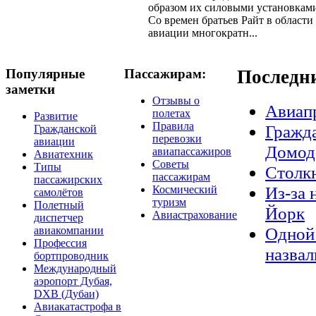
образом их силовыми установкам
Со времен братьев Райт в области
авиации многократн...
Популярные
Пассажирам:
Последн
заметки
Отзывы о
Авиап
полетах
Развитие
Правила
Гражда
Гражданской
перевозки
авиации
Домод
авиапассажиров
Авиатехник
Советы
Типы
Столкн
пассажирам
пассажирских
Из-за 
Космический
самолётов
туризм
Полетный
Йорк
Авиастрахование
диспетчер
Одной 
авиакомпании
Профессия
назвал
бортпроводник
Международный
аэропорт Дубая,
DXB (Дубаи)
Авиакатастрофа в