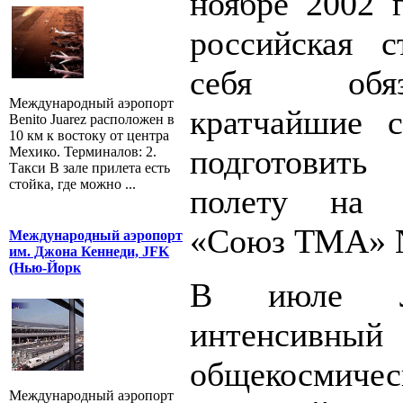
ноябре 2002 г
российская с
себя обя
Международный аэропорт
кратчайшие с
Benito Juarez расположен в
10 км к востоку от центра
подготовить
Мехико. Терминалов: 2.
Такси В зале прилета есть
стойка, где можно ...
полету на 
«Союз ТМА» 
Международный аэропорт
им. Джона Кеннеди, JFK
(Нью-Йорк
В июле Л
интенси
общекосмичес
Международный аэропорт