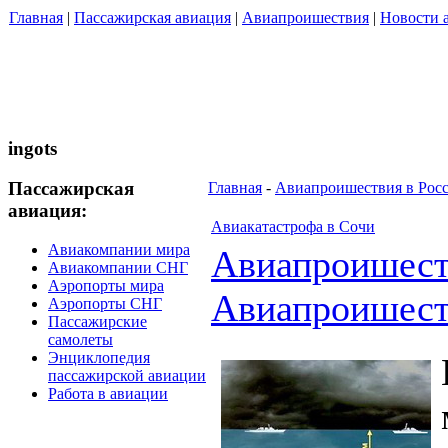
Главная
|
Пассажирская авиация
|
Авиапроишествия
|
Новости 
ingots
Пассажирская
Главная
-
Авиапроишествия в Рос
авиация:
Авиакатастрофа в Сочи
Авиакомпании мира
Авиапроишес
Авиакомпании СНГ
Аэропорты мира
Авиапроишест
Аэропорты СНГ
Пассажирские
самолеты
Энциклопедия
пассажирской авиации
Работа в авиации