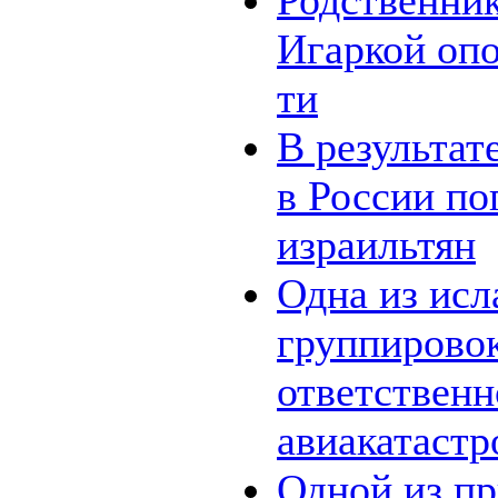
Родственни
Игаркой опо
ти
В результат
в России по
израильтян
Одна из ис
группировок
ответственн
авиакатастр
Одной из п