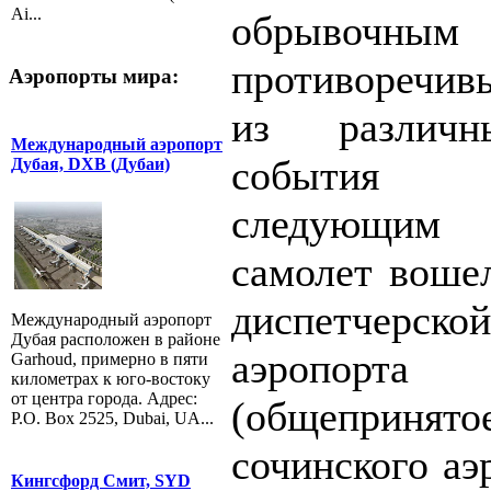
Ai...
обрывочны
противоречи
Аэропорты мира:
из различн
Международный аэропорт
события 
Дубая, DXB (Дубаи)
следующим 
самолет вошел
диспетче
Международный аэропорт
Дубая расположен в районе
аэропор
Garhoud, примерно в пяти
километрах к юго-востоку
от центра города. Адрес:
(общеприн
P.O. Box 2525, Dubai, UA...
сочинского аэ
Кингсфорд Смит, SYD