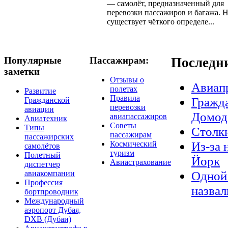
— самолёт, предназначенный для
перевозки пассажиров и багажа. 
существует чёткого определе...
Популярные
Пассажирам:
Последн
заметки
Отзывы о
Авиап
полетах
Развитие
Правила
Гражда
Гражданской
перевозки
авиации
Домод
авиапассажиров
Авиатехник
Советы
Типы
Столкн
пассажирам
пассажирских
Из-за 
Космический
самолётов
туризм
Полетный
Йорк
Авиастрахование
диспетчер
Одной 
авиакомпании
Профессия
назвал
бортпроводник
Международный
аэропорт Дубая,
DXB (Дубаи)