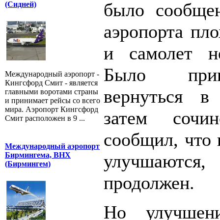
было сообщен
(Сидней)
аэропорта пло
и самолет н
Было при
Международный аэропорт -
Кингсфорд Смит - является
вернуться в
главными воротами страны
и принимает рейсы со всего
мира. Аэропорт Кингсфорд
затем сочин
Смит расположен в 9 ...
сообщил, что 
Международный аэропорт
улучшаются
Бирмингема, BHX
(Бирмингем)
продолжен.
Но улучшени