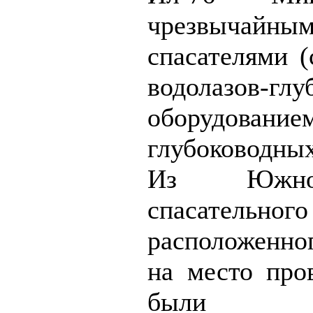
чрезвычайным
спасателями (
водолазов-гл
оборудо
глубоководных
Из Южног
спасатель
расположенно
на место про
были н