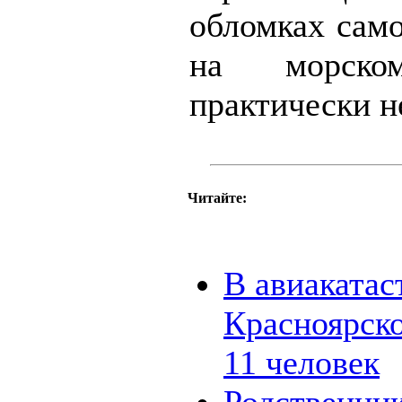
обломках само
на морск
практически н
Читайте:
В авиакатас
Красноярско
11 человек