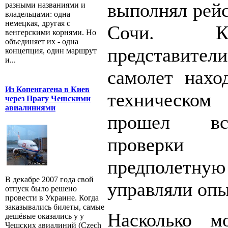
выполнял рейс
разными названиями и
владельцами: одна
немецкая, другая с
Сочи. К
венгерскими корнями. Но
объединяет их - одна
представител
концепция, один маршрут
и...
самолет нахо
Из Копенгагена в Киев
техническо
через Прагу Чешскими
авиалиниями
прошел вс
проверк
предполетную
В декабре 2007 года свой
управляли оп
отпуск было решено
провести в Украине. Когда
заказывались билеты, самые
Насколько м
дешёвые оказались у у
Чешских авиалиний (Czech