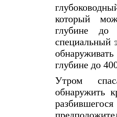
глубоководны
который мож
глубине до
специальный э
обнаружива
глубине до 40
Утром спас
обнаружить к
разбившег
предполож