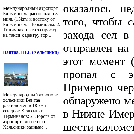
оказалось не
Международный аэропорт
Бирмингема расположен 8
того, чтобы с
миль (13km) к востоку от
Бирмингема. Терминалы: 2.
Типичная плата за проезд
захода сел в
на такси к центру гор...
отправлен на 
Вантаа, HEL (Хельсинки)
этот момент (
пропал с эк
Примерно чер
Международный аэропорт
обнаружено ме
хельсинки Вантаа
расположен в 18 км на
в Нижне-Имере
север от Хельсинки.
Терминалов: 2. Дорога от
аэропорта до центра
шести километ
Хельсинки занимае...