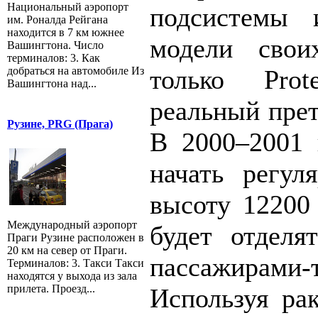
Национальный аэропорт
подсистемы 
им. Роналда Рейгана
находится в 7 км южнее
модели свои
Вашингтона. Число
терминалов: 3. Как
добраться на автомобиле Из
только Pro
Вашингтона над...
реальный прет
Рузине, PRG (Прага)
В 2000–2001 г
начать регул
высоту 12200 
Международный аэропорт
будет отделя
Праги Рузине расположен в
20 км на север от Праги.
пассажирами-
Терминалов: 3. Такси Такси
находятся у выхода из зала
прилета. Проезд...
Используя рак