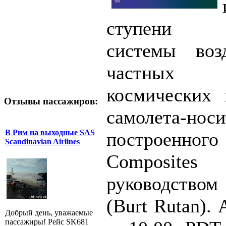
ступени дв
системы воз
частных 
космических 
Отзывы пассажиров:
самолета-но
В Рим на выходные SAS
построенног
Scandinavian Airlines
Composit
руководство
(Burt Rutan).
Добрый день, уважаемые
пассажиры! Рейс SK681