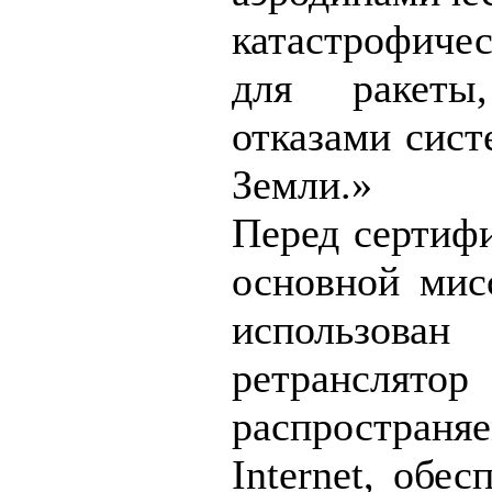
катастрофиче
для ракеты
отказами сист
Земли.»
Перед сертифи
основной мисс
использова
ретранслят
распространя
Internet, обе