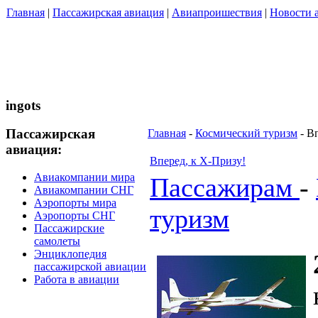
Главная
|
Пассажирская авиация
|
Авиапроишествия
|
Новости 
ingots
Пассажирская
Главная
-
Космический туризм
- В
авиация:
Вперед, к Х-Призу!
Авиакомпании мира
Пассажирам
-
Авиакомпании СНГ
Аэропорты мира
туризм
Аэропорты СНГ
Пассажирские
самолеты
Энциклопедия
пассажирской авиации
Работа в авиации