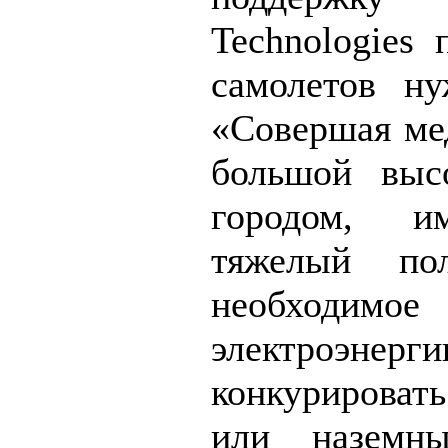
Technologies 
самолетов н
«Совершая ме
большой высо
городом, 
тяжелый по
необходим
электроэнер
конкурировать
или наземны