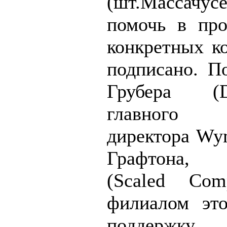
(шт.Массач
помочь в про
конкретных ко
подписано. П
Грубера (D
главного и
директора Wy
Графтона, ш
(Scaled Comp
филиалом это
поддержку