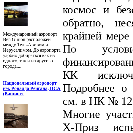
космос и без
обратно, не
крайней мере 
Международный аэропорт
Ben Gurion расположен
между Тель-Авивом и
По услови
Иерусалимом. До аэропорта
удобно добираться как из
финансирован
одного, так и из другого
города,...
КК – исключи
Национальный аэропорт
Подробнее о 
им. Роналда Рейгана, DCA
(Вашингт
см. в НК № 12
Многие участ
Х-Приз исп