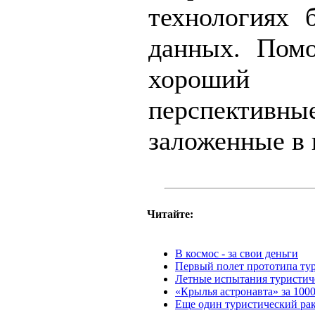
технологиях 
данных. Помо
хороший 
перспективн
заложенные в 
Читайте:
В космос - за свои деньги
Первый полет прототипа ту
Летные испытания туристич
«Крылья астронавта» за 1000
Еще один туристический ра