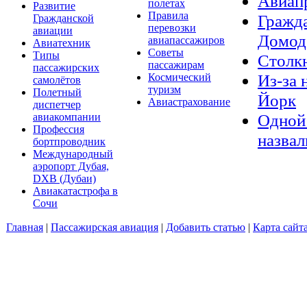
Авиап
полетах
Развитие
Правила
Гражда
Гражданской
перевозки
авиации
Домод
авиапассажиров
Авиатехник
Советы
Типы
Столкн
пассажирам
пассажирских
Из-за 
Космический
самолётов
туризм
Полетный
Йорк
Авиастрахование
диспетчер
Одной 
авиакомпании
Профессия
назвал
бортпроводник
Международный
аэропорт Дубая,
DXB (Дубаи)
Авиакатастрофа в
Сочи
Главная
|
Пассажирская авиация
|
Добавить статью
|
Карта сайт