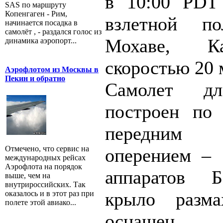
в 10:00 PDT
SAS по маршруту
Копенгаген - Рим,
взлетной по
начинается посадка в
самолёт , - раздался голос из
Мохаве, К
динамика аэропорт...
скоростью 20 
Аэрофлотом из Москвы в
Пекин и обратно
Самолет д
построен по 
передним г
Отмечено, что сервис на
оперением – 
международных рейсах
Аэрофлота на порядок
аппаратов Б
выше, чем на
внутрироссийских. Так
крыло разм
оказалось и в этот раз при
полете этой авиако...
оснащ