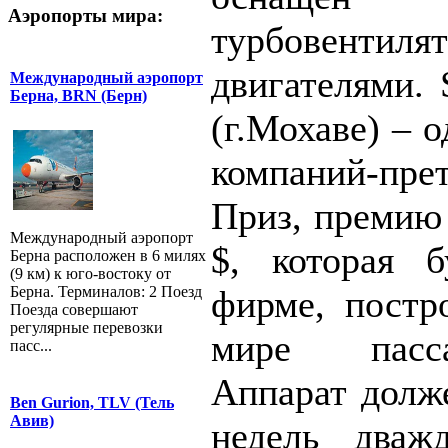
Аэропорты мира:
турбовентиля
двигателями. 
Международный аэропорт
Берна, BRN (Берн)
(г.Мохаве) – 
компаний-пре
Приз, премию 
Международный аэропорт
$, которая б
Берна расположен в 6 милях
(9 км) к юго-востоку от
Берна. Терминалов: 2 Поезд
фирме, постр
Поезда совершают
регулярные перевозки
мире пасс
пасс...
Аппарат долже
Ben Gurion, TLV (Тель
Авив)
недель дваж