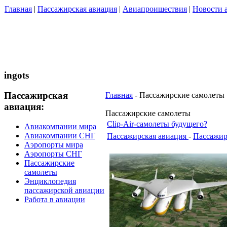
Главная
|
Пассажирская авиация
|
Авиапроишествия
|
Новости 
ingots
Пассажирская
Главная
- Пассажирские самолеты
авиация:
Пассажирские самолеты
Clip-Air-самолеты будущего?
Авиакомпании мира
Авиакомпании СНГ
Пассажирская авиация
-
Пассажир
Аэропорты мира
Аэропорты СНГ
Пассажирские
самолеты
Энциклопедия
пассажирской авиации
Работа в авиации