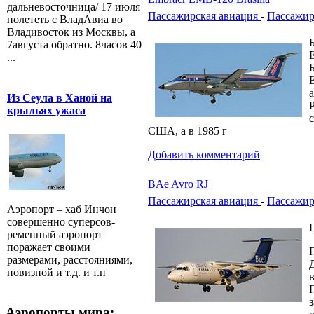
дальневосточница/ 17 июля
Пассажирская авиация
-
Пассажир
полететь с ВладАвиа во
Владивосток из Москвы, а
7августа обратно. 8часов 40
...
Из Сеула в Ханой на
Р
крыльях ужаса
США, а в 1985 г
Добавить комментарий
BAe Avro RJ
Пассажирская авиация
-
Пассажир
Аэропорт – хаб Инчон
совершенно суперсов-
ременный аэропорт
поражает своими
размерами, расстояниями,
новизной и т.д. и т.п
Аэропорты мира: