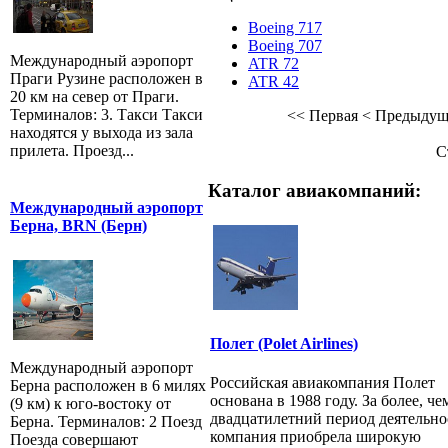
Boeing 717
Boeing 707
Международный аэропорт
ATR 72
Праги Рузине расположен в
ATR 42
20 км на север от Праги.
Терминалов: 3. Такси Такси
<<
Первая
<
Предыдущ
находятся у выхода из зала
прилета. Проезд...
С
Каталог авиакомпаний:
Международный аэропорт
Берна, BRN (Берн)
Полет (Polet Airlines)
Международный аэропорт
Российская авиакомпания Полет
Берна расположен в 6 милях
основана в 1988 году. За более, че
(9 км) к юго-востоку от
двадцатилетний период деятельно
Берна. Терминалов: 2 Поезд
компания приобрела широкую
Поезда совершают