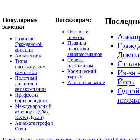
Популярные
Пассажирам:
Последн
заметки
Отзывы о
Авиап
полетах
Развитие
Правила
Гражда
Гражданской
перевозки
авиации
Домод
авиапассажиров
Авиатехник
Советы
Типы
Столкн
пассажирам
пассажирских
Из-за 
Космический
самолётов
туризм
Полетный
Йорк
Авиастрахование
диспетчер
Одной 
авиакомпании
Профессия
назвал
бортпроводник
Международный
аэропорт Дубая,
DXB (Дубаи)
Авиакатастрофа в
Сочи
Главная
|
Пассажирская авиация
|
Добавить статью
|
Карта сайт