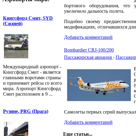
бортового оборудования, что 
увеличило дальность полета.
Кингсфорд Смит, SYD
Подобно своему предшественн
(Сидней)
модификациях, отличавшихся дл
Добавить комментарий
Bombardier CRJ-100/200
Пассажирская авиация
-
Пассажир
Международный аэропорт -
Кингсфорд Смит - является
главными воротами страны
и принимает рейсы со всего
мира. Аэропорт Кингсфорд
Смит расположен в 9 ...
Рузине, PRG (Прага)
Самолеты первых серий выпускалис
Добавить комментарий
Еще статьи...