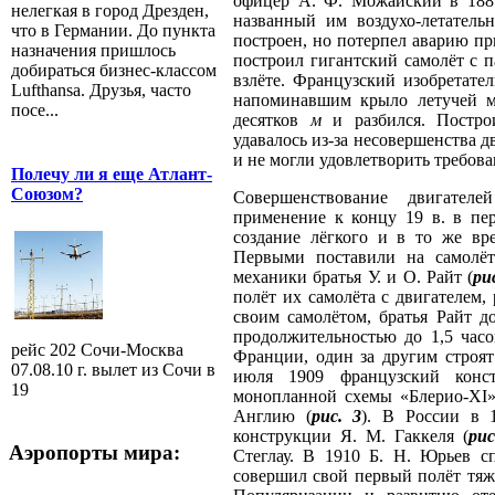
офицер А. Ф. Можайский в 1881
нелегкая в город Дрезден,
названный им воздухо-летатель
что в Германии. До пункта
построен, но потерпел аварию пр
назначения пришлось
построил гигантский самолёт с 
добираться бизнес-классом
взлёте. Французский изобретате
Lufthansa. Друзья, часто
напоминавшим крыло летучей м
посе...
десятков
м
и разбился. Постро
удавалось из-за несовершенства
и не могли удовлетворить требов
Полечу ли я еще Атлант-
Союзом?
Совершенствование двигател
применение к концу 19 в. в пе
создание лёгкого и в то же вр
Первыми поставили на самолёт
механики братья У. и О. Райт (
ри
полёт их самолёта с двигателем,
своим самолётом, братья Райт д
продолжительностью до 1,5 часо
рейс 202 Сочи-Москва
Франции, один за другим строят
07.08.10 г. вылет из Сочи в
июля 1909 французский конст
19
монопланной схемы «Блерио-XI»
Англию (
рис. 3
). В России в 
конструкции Я. М. Гаккеля (
рис
Аэропорты мира:
Стеглау. В 1910 Б. Н. Юрьев с
совершил свой первый полёт тяж