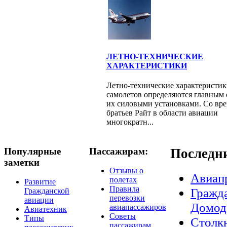
ЛЕТНО-ТЕХНИЧЕСКИЕ
ХАРАКТЕРИСТИКИ
Летно-технические характеристи
самолетов определяются главным 
их силовыми установками. Со вр
братьев Райт в области авиации
многократн...
Популярные
Пассажирам:
Последн
заметки
Отзывы о
Авиап
полетах
Развитие
Правила
Гражда
Гражданской
перевозки
авиации
Домод
авиапассажиров
Авиатехник
Советы
Типы
Столкн
пассажирам