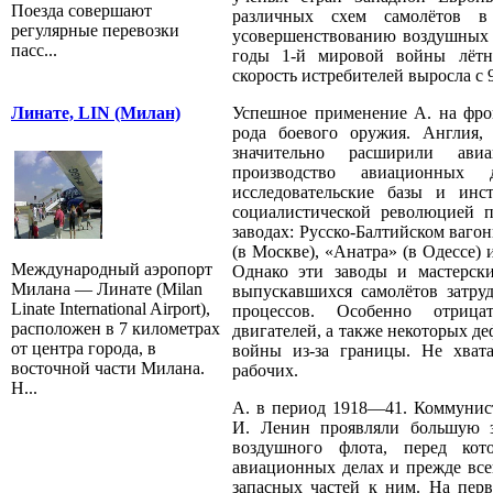
Поезда совершают
различных схем самолётов в
регулярные перевозки
усовершенствованию воздушных в
пасс...
годы 1-й мировой войны лётны
скорость истребителей выросла 
Успешное применение А. на фрон
Линате, LIN (Милан)
рода боевого оружия. Англия,
значительно расширили ави
производство авиационных 
исследовательские базы и инс
социалистической революцией п
заводах: Русско-Балтийском ваго
(в Москве), «Анатра» (в Одессе) 
Международный аэропорт
Однако эти заводы и мастерск
Милана — Линате (Milan
выпускавшихся самолётов затруд
Linate International Airport),
процессов. Особенно отрица
расположен в 7 километрах
двигателей, а также некоторых д
от центра города, в
войны из-за границы. Не хват
восточной части Милана.
рабочих.
Н...
А. в период 1918—41. Коммунист
И. Ленин проявляли большую з
воздушного флота, перед кот
авиационных делах и прежде всег
запасных частей к ним. На пер