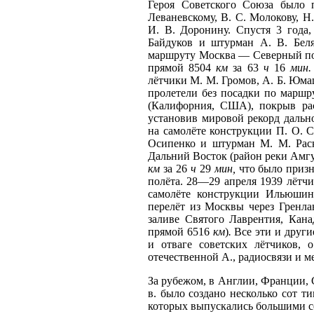
Героя Советского Союза было 
Леваневскому, В. С. Молокову, Н.
И. В. Доронину. Спустя 3 года,
Байдуков и штурман А. В. Бел
маршруту Москва — Северный по
прямой 8504
км
за 63
ч
16
мин
лётчики М. М. Громов, А. Б. Юм
пролетели без посадки по мар
(Калифорния, США), покрыв ра
установив мировой рекорд дальн
на самолёте конструкции П. О. С
Осипенко и штурман М. М. Рас
Дальний Восток (район реки Амгу
км
за 26
ч
29
мин,
что было приз
полёта. 28—29 апреля 1939 лётч
самолёте конструкции Ильюшин
перелёт из Москвы через Гренл
заливе Святого Лаврентия, Кана
прямой 6516
км
)
.
Все эти и другие
и отваге советских лётчиков,
отечественной А., радиосвязи и 
За рубежом, в Англии, Франции, 
в. было создано несколько сот т
которых выпускались большими с