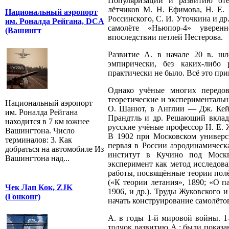
Популяризации и развитию оте
лётчиков М. Н. Ефимова, Н. Е. 
Национальный аэропорт
Россинского, С. И. Уточкина и др
им. Роналда Рейгана, DCA
самолёте «Ньюпор-4» уверен
(Вашингт
впоследствии петлей Нестерова.
Развитие А. в начале 20 в. шл
эмпирически, без каких-либо 
практически не было. Всё это при
Однако учёные многих передо
теоретические и эксперименталь
Национальный аэропорт
О. Шанют, в Англии — Дж. Кей
им. Роналда Рейгана
Прандтль и др. Решающий вклад 
находится в 7 км южнее
русские учёные профессор Н. Е. 
Вашингтона. Число
В 1902 при Московском универс
терминалов: 3. Как
первая в России аэродинамическ
добраться на автомобиле Из
институт в Кучино под Москв
Вашингтона над...
эксперимент как метод исследов
работы, посвящённые теории полё
(«К теории летания», 1890; «О 
Чек Лап Кок, ZJK
1906, и др.). Труды Жуковского 
(Гонконг)
начать конструирование самолётов
А. в годы 1-й мировой войны. 1-
толчок развитию А.: были показ