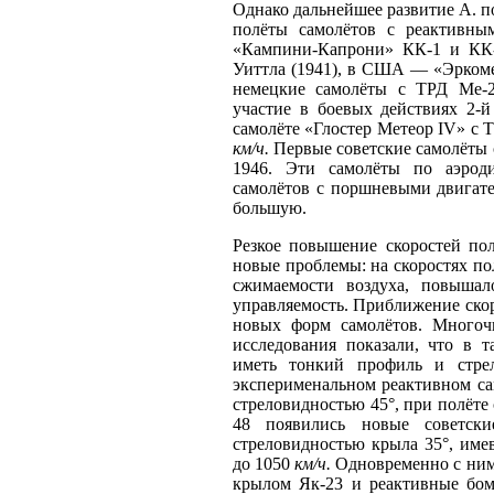
Однако дальнейшее развитие А. 
полёты самолётов с реактивн
«Кампини-Капрони» КК-1 и КК-
Уиттла (1941), в США — «Эркоме
немецкие самолёты с ТРД Ме-2
участие в боевых действиях 2-
самолёте «Глостер Метеор IV» с 
км/ч.
Первые советские самолёты 
1946. Эти самолёты по аэрод
самолётов с поршневыми двигат
большую.
Резкое повышение скоростей пол
новые проблемы: на скоростях п
сжимаемости воздуха, повышал
управляемость. Приближение скор
новых форм самолётов. Многоч
исследования показали, что в 
иметь тонкий профиль и стре
эксперименальном реактивном са
стреловидностью 45°, при полёте
48 появились новые советск
стреловидностью крыла 35°, име
до 1050
км/ч.
Одновременно с ним
крылом Як-23 и реактивные бом