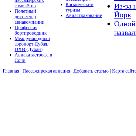
пассажирских
Из-за 
Космический
самолётов
туризм
Полетный
Йорк
Авиастрахование
диспетчер
Одной 
авиакомпании
Профессия
назвал
бортпроводник
Международный
аэропорт Дубая,
DXB (Дубаи)
Авиакатастрофа в
Сочи
Главная
|
Пассажирская авиация
|
Добавить статью
|
Карта сайт