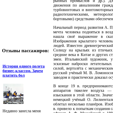
рыбных промыслов и др.). Для
движения по авиалиниям гражда
турбовинтовых и винтомоторных 
радиотехническими, метеорол
бортовыми) средствами обеспечен
Начальный период развития А. Пр
мечта человека подняться в воз
нашла своё выражение в сказ
Изображения крылатого человек
людей. Известен древнегречески
Отзывы пассажиров:
Солнцу на крыльях из птичьих
средние века в Китае и других 
змеи. Итальянский художник, 
эскизные наброски летательных
История одного полета
силой, вертолёта с механическ
бизнес-классом. Зачем
русский учёный М. В. Ломоносов
платить бол
заводом и практически доказал ос
В конце 19 в. предпринимаютс
аппаратов тяжелее воздуха — 
изыскания в этой области. Знач
немецкий учёный О. Лилиенталь
облетал несколько планёров. Изо
в. привело к попыткам создания 
Недавно занесла меня