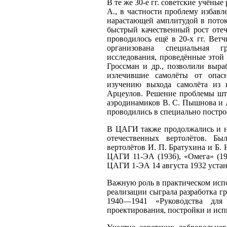
В те же 30-е гг. советские учён
А., в частности проблему избав
нарастающей амплитудой в поток
быстрый качественный рост отеч
проводилось ещё в 20-х гг. Ве
организована специальная г
исследования, проведённые этой
Гроссман и др., позволили выра
излечившие самолёты от опасн
изучению выхода самолёта из 
Арцеулов. Решение проблемы што
аэродинамиков В. С. Пышнова и 
проводились в специально постр
В ЦАГИ также продолжались и на
отечественных вертолётов. Бы
вертолётов И. П. Братухина и Б.
ЦАГИ 11-ЭА (1936), «Омега» (19
ЦАГИ 1-ЭА 14 августа 1932 уста
Важную роль в практическом исп
реализации сыграла разработка 
1940—1941 «Руководства для 
проектирования, постройки и исп