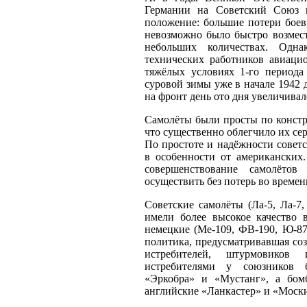
Германии на Советский Союз в
положение: большие потери боев
невозможно было быстро возмест
небольших количествах. Одн
технических работников авиац
тяжёлых условиях 1-го периода
суровой зимы уже в начале 1942 
на фронт день ото дня увеличивал
Самолёты были просты по констр
что существенно облегчило их се
По простоте и надёжности совет
в особенности от американских.
совершенствование самолётов
осуществить без потерь во време
Советские самолёты (Ла-5, Ла-7, 
имели более высокое качество 
немецкие (Ме-109, ФВ-190, Ю-87
политика, предусматривавшая со
истребителей, штурмовиков
истребителями у союзников 
«Эркобра» и «Мустанг», а бом
английские «Ланкастер» и «Моск