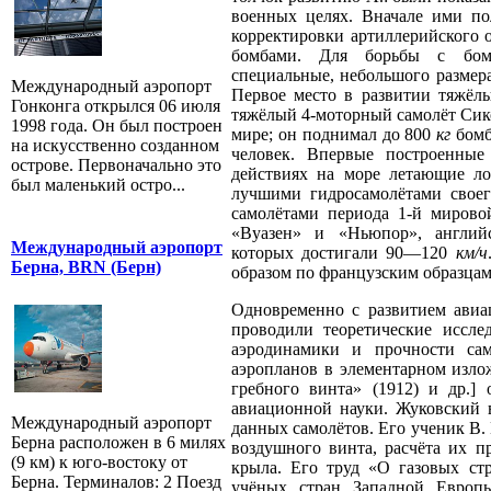
военных целях. Вначале ими пол
корректировки артиллерийского 
бомбами. Для борьбы с бомб
специальные, небольшого размер
Международный аэропорт
Первое место в развитии тяжёлы
Гонконга открылся 06 июля
тяжёлый 4-моторный самолёт Сик
1998 года. Он был построен
мире; он поднимал до 800
кг
бомб
на искусственно созданном
человек. Впервые построенны
острове. Первоначально это
действиях на море летающие ло
был маленький остро...
лучшими гидросамолётами свое
самолётами периода 1-й миров
«Вуазен» и «Ньюпор», англий
Международный аэропорт
которых достигали 90—120
км/ч
Берна, BRN (Берн)
образом по французским образцам
Одновременно с развитием авиа
проводили теоретические иссле
аэродинамики и прочности сам
аэропланов в элементарном изложе
гребного винта» (1912) и др.]
авиационной науки. Жуковский 
Международный аэропорт
данных самолётов. Его ученик В. 
Берна расположен в 6 милях
воздушного винта, расчёта их п
(9 км) к юго-востоку от
крыла. Его труд «О газовых ст
Берна. Терминалов: 2 Поезд
учёных стран Западной Европ