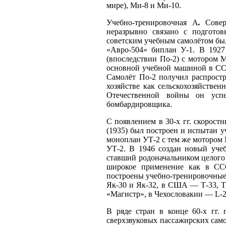
мире), Ми-8 и Ми-10.
Учебно-тренировочная А
.
Совер
неразрывно связано с подготов
советским учебным самолётом бы
«Авро-504» биплан У-1. В 1927
(впоследствии По-2) с мотором
основной учебной машиной в ССС
Самолёт По-2 получил распростр
хозяйстве как сельскохозяйствен
Отечественной войны он успе
бомбардировщика.
С появлением в 30-х гг. скорост
(1935) был построен и испытан 
моноплан УТ-2 с тем же мотором
УТ-2. В 1946 создан новый уче
ставший родоначальником целого
широкое применение как в ССС
построены учебно-тренировочные
Як-30 и Як-32, в США — Т-33, 
«Магистр», в Чехословакии — L-2
В ряде стран в конце 60-х гг.
сверхзвуковых пассажирских сам