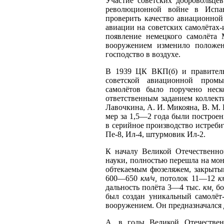
Участие советских добровольце
революционной войне в Испа
проверить качество авиационной
авиации на советских самолётах-
появление немецкого самолёта
вооружением изменило положен
господство в воздухе.
В 1939 ЦК ВКП(б) и правитель
советской авиационной промы
самолётов было поручено нес
ответственным заданием коллект
Лавочкина, А. И. Микояна, В. М. 
мер за 1,5—2 года были построе
в серийное производство истреби
Пе-8, Ил-4, штурмовик Ил-2.
К началу Великой Отечественно
науки, полностью перешла на мо
обтекаемым фюзеляжем, закрытым
600—650
км/ч,
потолок 11—12
к
дальность полёта 3—4 тыс.
км,
бо
был создан уникальный самолё
вооружением. Он предназначался 
А. в годы Великой Отечествен