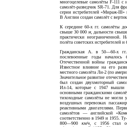
многоцелевые самолёты F-111 с 
самолёт-разведчик SR-71. Для фр
серии истребителей «Мираж-III»
В Англии создан самолёт с верти
К середине 60-х гг. самолёты д
свыше 30 000
м,
дальности свыш
практически неограниченной. 
полёта советских истребителей и 
Гражданская А. в 50—60-х гг
послевоенные годы началось 
Отечественной войны гражданс
Известное влияние на его разви
местного самолёта Ли-2 (по амер
Значительное развитие отечествен
был создан двухмоторный само
Ил-14, которые с 1947 вышли 
основными гражданскими самолёт
тихоходные самолёты не могли у
воздушных перевозках пассажи
реактивными двигателями. Перв
самолётов — английской «Ком
соответственно в 1949 и 1955. Ту
800—900
км/ч,
с 1956 стал ос