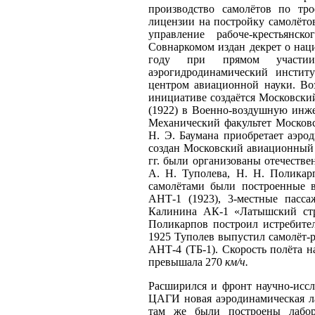
производство самолётов по тр
лицензии на постройку самолёто
управление рабоче-крестьян
Совнаркомом издан декрет о нац
году при прямом участи
аэрогидродинамический инстит
центром авиационной науки. Во
инициативе создаётся Московски
(1922) в Военно-воздушную инж
Механический факультет Москов
Н. Э. Баумана приобретает аэро
создан Московский авиационный 
гг. были организованы отечеств
А. Н. Туполева, Н. Н. Поликар
самолётами были построенные 
АНТ-1 (1923), 3-местные пасс
Калинина АК-1 «Латышский стр
Поликарпов построил истребител
1925 Туполев выпустил самолёт-
АНТ-4 (ТБ-1). Скорость полёта 
превышала 270
км/ч.
Расширился и фронт научно-иссл
ЦАГИ новая аэродинамическая ла
там же были построены лабор