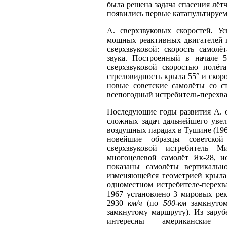
была решена задача спасения лёт
появились первые катапультируем
А. сверхзвуковых скоростей
.
Усп
мощных реактивных двигателей п
сверхзвуковой: скорость самолё
звука. Построенный в начале 
сверхзвуковой скоростью полё
стреловидность крыла 55° и скор
новые советские самолёты со 
всепогодный истребитель-перехв
Последующие годы развития А. 
сложных задач дальнейшего увел
воздушных парадах в Тушине (19
новейшие образцы советской
сверхзвуковой истребитель М
многоцелевой самолёт Як-28, и
показаны самолёты вертикальн
изменяющейся геометрией крыла
одноместном истребителе-перех
1967 установлено 3 мировых ре
2930
км/ч
(по
500-км
замкнутом
замкнутому маршруту). Из заруб
интересны американские ис