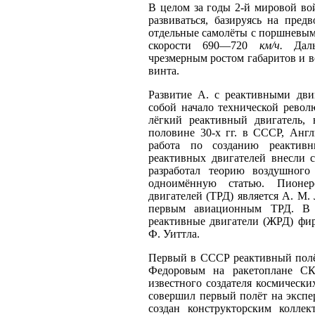
В целом за годы 2-й мировой во
развиваться, базируясь на пре
отдельные самолёты с поршневыми
скорости 690—720
км/ч.
Дальн
чрезмерным ростом габаритов и 
винта.
Развитие А. с реактивными дви
собой начало технической револ
лёгкий реактивный двигатель,
половине 30-х гг. в СССР, Ан
работа по созданию реактивн
реактивных двигателей внесли с
разработал теорию воздушного
одноимённую статью. Пионер
двигателей (ТРД) является А. М.
первым авиационным ТРД. В 
реактивные двигатели (ЖРД) фи
Ф. Уиттла.
Первый в СССР реактивный полёт
Федоровым на ракетоплане СК-
известного создателя космически
совершил первый полёт на экспе
создан конструкторским колле