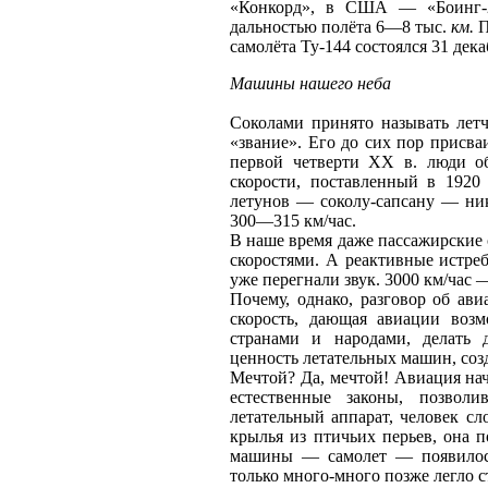
«Конкорд», в США — «Боинг-2
дальностью полёта 6—8 тыс.
км.
П
самолёта Ту-144 состоялся 31 дека
Машины нашего неба
Соколами принято называть летч
«звание». Его до сих пор присва
первой четверти XX в. люди о
скорости, поставленный в 1920
летунов — соколу-сапсану — ник
300—315 км/час.
В наше время даже пассажирские
скоростями. А реактивные истр
уже перегнали звук. 3000 км/час
Почему, однако, разговор об ави
скорость, дающая авиации возм
странами и народами, делать 
ценность летательных машин, соз
Мечтой? Да, мечтой! Авиация нач
естественные законы, позвол
летательный аппарат, человек с
крылья из птичьих перьев, она п
машины — самолет — появилось 
только много-много позже легло 