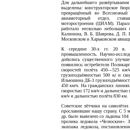
Для дальнейшего развёртывания
выделены: конструкторское бюро
превращённый во Всесоюзный 
авиамоторный отдел, став
моторостроения (ЦИАМ). Парал
работало несколько небольших 
Калинина, В. Б. Шаврова, Д. П. 
Московском и Харьковском авиац
К середине 30-х гг. 20 в.
промышленность. Научно-исслед
добились существенного улучш
появились: истребители Поликарпо
скоростей полёта 450—525
км/
грузоподъёмностью 500
кг
и ско
Ильюшина ДБ-3 грузоподъёмнос
450
км/ч.
На гражданских линиях 
скоростью 172
км/ч
и дальностью 
км/ч
и дальностью полёта 830
км.
Советские лётчики на самолётах
прославившие нашу страну. С 5 м
др. было вывезено со льдины 104
пролива ледокола «Челюскин». З
экипажа ледокола, постановлен