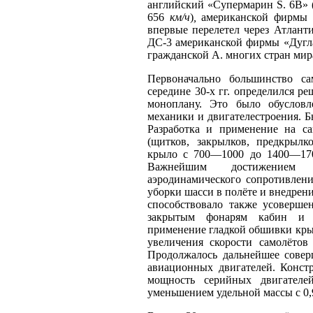
английский «Супермарин S. 6В» 
656
км/ч
)
,
американской фирмы «
впервые перелетел через Атлант
ДС-3 американской фирмы «Дугла
гражданской А. многих стран мир
Первоначально большинство са
середине 30-х гг. определился р
моноплану. Это было обусловл
механики и двигателестроения. Б
Разработка и применение на с
(щитков, закрылков, предкрылк
крыло с 700—1000 до 1400—1
Важнейшим достижением 
аэродинамического сопротивлен
уборки шасси в полёте и внедрени
способствовало также усовершен
закрытым фонарям кабин и о
применение гладкой обшивки крыл
увеличения скорости самолёто
Продолжалось дальнейшее совер
авиационных двигателей. Конст
мощность серийных двигате
уменьшением удельной массы с 0,