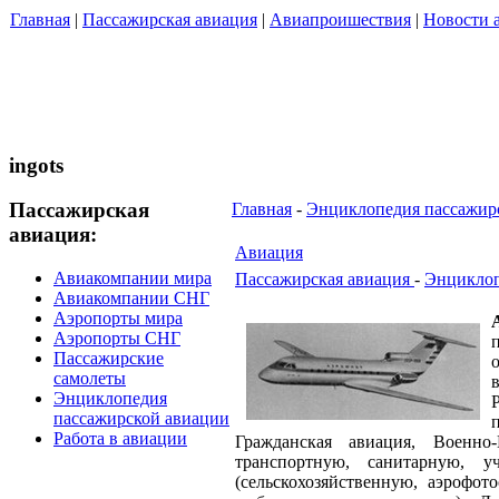
Главная
|
Пассажирская авиация
|
Авиапроишествия
|
Новости 
ingots
Пассажирская
Главная
-
Энциклопедия пассажир
авиация:
Авиация
Авиакомпании мира
Пассажирская авиация
-
Энциклоп
Авиакомпании СНГ
Аэропорты мира
Аэропорты СНГ
Пассажирские
самолеты
Энциклопедия
пассажирской авиации
Работа в авиации
Гражданская авиация, Военно
транспортную, санитарную, у
(сельскохозяйственную, аэрофото