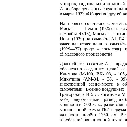
моторов, гидроканал и опытный 
А. и сборе денежных средств на п
в марте 1923 «Общество друзей в
На первых советских самолётах
Москва — Пекин (1925) на сам
самолёта Ю-13); Москва — Токио
Йорк (1929) на самолёте АНТ-4 
качества отечественных самолёт
(1929—32) продолжалось соверш
её массового производства.
Дальнейшее развитие А. в пред
обеспечено созданием целой се
Климова (М-100, ВК-103, - 105,
Микулина (АМ-34, - 38, - 39)
иностранной зависимости в об
самолётами Военно-воздушных 
Григоровича И-5 с двигателем 
км/ч;
двухместный разведчик
мощностью 500
л. с.
, развивавш
монопланной схемы ТБ-1 с двумя
дальности полёта 1350
км.
Все
зарубежной авиационной техники 