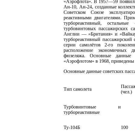
«Аэрофлота». В 1957—59 появили
Ан-10, Ан-24, созданные коллекти
Советском Союзе эксплуатир
реактивными двигателями. Приме
турбореактивный, остальные
турбовинтовых пассажирских са
Англии — «Британия» и «Вайка
турбореактивный пассажирский с
серии самолётов 2-го поколен
расположение экономичных д
фюзеляжа. Основные данные п
«Аэрофлотом» в 1968, приведены 
Основные данные советских пасса
Пасса
Тип самолета
(чел.)
Турбовинтовые и
турбореактивные
Ту-104Б
100