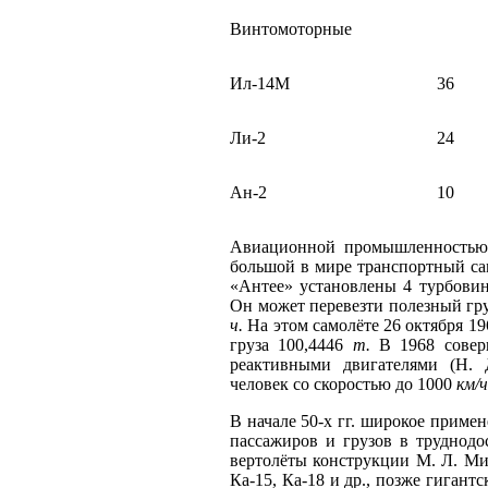
Винтомоторные
Ил-14М
36
Ли-2
24
Ан-2
10
Авиационной промышленностью 
большой в мире транспортный са
«Антее» установлены 4 турбови
Он может перевезти полезный гр
ч.
На этом самолёте 26 октября 19
груза 100,4446
т.
В 1968 соверш
реактивными двигателями (Н. 
человек со скоростью до 1000
км/ч
В начале 50-х гг. широкое примен
пассажиров и грузов в труднодо
вертолёты конструкции М. Л. М
Ка-15, Ка-18 и др., позже гига