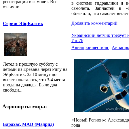
регистрации в самолет. Все
в системе гидравлики и н
отлично.
самолета. Запчастей в 
объявили, что самолет вылет
Добавить комментарий
Сервис ЭйрБалтик
Украинский летчик требует 
Ил-76
Авиапроишествия
-
Авиапро
Летел в прошлую субботу с
детьми из Еревана через Ригу на
ЭйрБалтик. За 10 минут до
вылета оказалось, что 3-4 места
проданы дважды. Было два
свободн...
Аэропорты мира:
«Новый Регион»: Александр,
Барахас, MAD (Мадрид)
года