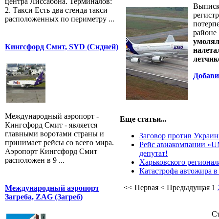
центра Лиссабона. Терминалов:
Выписк
2. Такси Есть два стенда такси
регис
расположенных по периметру ...
потерп
районе
умоля
Кингсфорд Смит, SYD (Сидней)
налет
летчик
Добави
Международный аэропорт -
Еще статьи...
Кингсфорд Смит - является
главными воротами страны и
Заговор против Украин
принимает рейсы со всего мира.
Рейс авиакомпании «U
Аэропорт Кингсфорд Смит
депутат!
расположен в 9 ...
Харьковского регионал
Катастрофа автожира в
<<
Первая
<
Предыдущая
1
Международный аэропорт
Загреба, ZAG (Загреб)
Ст