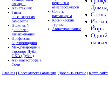
Гражда
перевозки
авиации
Домод
авиапассажиров
Авиатехник
Советы
Типы
Столкн
пассажирам
пассажирских
Из-за 
Космический
самолётов
туризм
Полетный
Йорк
Авиастрахование
диспетчер
Одной 
авиакомпании
Профессия
назвал
бортпроводник
Международный
аэропорт Дубая,
DXB (Дубаи)
Авиакатастрофа в
Сочи
Главная
|
Пассажирская авиация
|
Добавить статью
|
Карта сайт