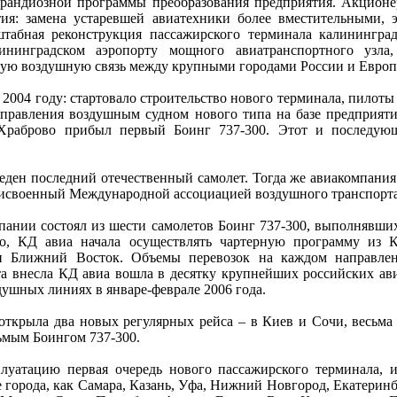
грандиозной программы преобразования предприятия. Акцион
тия: замена устаревшей авиатехники более вместительными
штабная реконструкция пассажирского терминала калинингра
ининградском аэропорту мощного авиатранспортного узла
ую воздушную связь между крупными городами России и Европ
 2004 году: стартовало строительство нового терминала, пило
правления воздушным судном нового типа на базе предприяти
 Храброво прибыл первый Боинг 737-300. Этот и последую
еден последний отечественный самолет. Тогда же авиакомпания
присвоенный Международной ассоциацией воздушного транспорта
пании состоял из шести самолетов Боинг 737-300, выполнявши
го, КД авиа начала осуществлять чартерную программу из 
и Ближний Восток. Объемы перевозок на каждом направле
а внесла КД авиа вошла в десятку крупнейших российских ав
ушных линиях в январе-феврале 2006 года.
открыла два новых регулярных рейса – в Киев и Сочи, весьма
ьмым Боингом 737-300.
луатацию первая очередь нового пассажирского терминала, и
 города, как Самара, Казань, Уфа, Нижний Новгород, Екатеринб