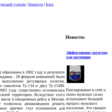
ческий туризм
|
Новости
|
Блог
Новости:
Эффективное средство
для потенции
 образована в 2002 году в результате
радавиа . 28 февраля компанией было
ь выполнение регулярных полетов.
и самолетов Ту-134 и двух Ту-154М.
Разочарование в себе и
2003 году существенно осложнилась
своих мужских силах
своей территории. Вследствие этого
испытывает большой
 ввела 4 ежедневных рейса в Москву.
процесс мужского
не позволила авиакомпании решить
населения. Это связано
нных причин стал основанием для