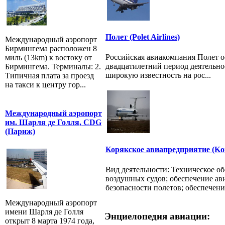
Полет (Polet Airlines)
Международный аэропорт
Бирмингема расположен 8
Российская авиакомпания Полет ос
миль (13km) к востоку от
двадцатилетний период деятельно
Бирмингема. Терминалы: 2.
широкую известность на рос...
Типичная плата за проезд
на такси к центру гор...
Международный аэропорт
им. Шарля де Голля, CDG
(Париж)
Корякское авиапредприятие (Kory
Вид деятельности: Техническое о
воздушных судов; обеспечение ав
безопасности полетов; обеспечени.
Международный аэропорт
имени Шарля де Голля
Энциелопедия авиации:
открыт 8 марта 1974 года,