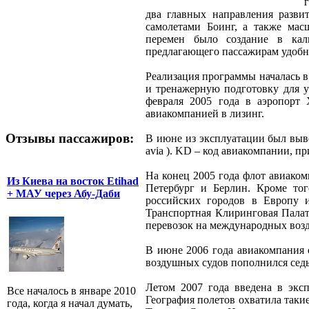
два главных направления разви
самолетами Боинг, а также мас
перемен было создание в кал
предлагающего пассажирам удобн
Реализация программы началась в
и тренажерную подготовку для у
февраля 2005 года в аэропорт
авиакомпанией в лизинг.
Отзывы пассажиров:
В июне из эксплуатации был выв
avia ). KD – код авиакомпании, 
На конец 2005 года флот авиаком
Из Киева на восток Etihad
Петербург и Берлин. Кроме то
+ МАУ через Абу-Даби
российских городов в Европу 
Транспортная Клиринговая Палат
перевозок на международных возд
В июне 2006 года авиакомпания 
воздушных судов пополнился сед
Летом 2007 года введена в эксп
Все началось в январе 2010
География полетов охватила такие
года, когда я начал думать,