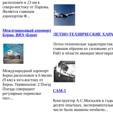
расположен в 23 км к
северо-востоку от Парижа.
Является главным
аэропортом Ф...
Международный аэропорт
ЛЕТНО-ТЕХНИЧЕСКИЕ ХАР
Берна, BRN (Берн)
Летно-технические характеристик
главным образом их силовыми уст
Райт в области авиации многократ
Международный аэропорт
Берна расположен в 6 милях
(9 км) к юго-востоку от
Берна. Терминалов: 2 Поезд
Поезда совершают
САМ-5
регулярные перевозки
пасс...
Конструктор А.С.Москалев в годы
десяти опытных, экспериментальн
числе были машины необычн...