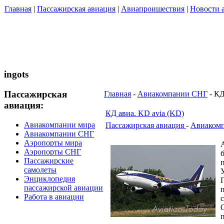
Главная
|
Пассажирская авиация
|
Авиапроишествия
|
Новости 
ingots
Пассажирская
Главная
-
Авиакомпании СНГ
- КД
авиация:
КД авиа. KD avia (KD)
Авиакомпании мира
Пассажирская авиация
-
Авиаком
Авиакомпании СНГ
Аэропорты мира
Аэропорты СНГ
Пассажирские
самолеты
Энциклопедия
пассажирской авиации
Работа в авиации