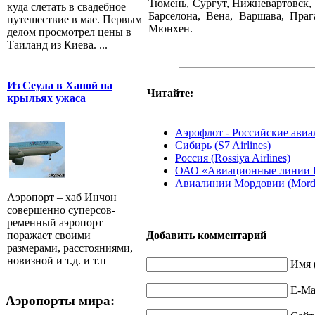
Тюмень, Сургут, Нижневартовск, 
куда слетать в свадебное
Барселона, Вена, Варшава, Праг
путешествие в мае. Первым
Мюнхен.
делом просмотрел цены в
Таиланд из Киева. ...
Из Сеула в Ханой на
Читайте:
крыльях ужаса
Аэрофлот - Российские авиали
Сибирь (S7 Airlines)
Россия (Rossiya Airlines)
ОАО «Авиационные линии 
Авиалинии Мордовии (Mordov
Аэропорт – хаб Инчон
совершенно суперсов-
ременный аэропорт
поражает своими
Добавить комментарий
размерами, расстояниями,
новизной и т.д. и т.п
Имя 
E-Mai
Аэропорты мира: