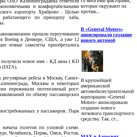
со многими факторами,
еры ОАО Калининградавиа отметили
которые окружают на
, экономичными и комфортабельными
протяж...
дского аэропорта Храброво . Целью
, работающего по принципу хаба,
ы.
В «General Motors»
ты авиакомпании прошли переучивание
анонсировали создание
я Boeing в Денвере, США, а уже 12
нового автомоб
щие новые самолеты приобретались
 получила новое имя – КД авиа ( KD
 (IATA).
х регулярные рейсы в Москву, Санкт-
В крупнейшей
Калининграда, Москвы и некоторых
американской
нии переживали интенсивный рост:
автомобилестроительной
иакомпаний по объему пассажирских
корпорации «General
Motors» анонсировали
создание нового
 востребованных у пассажиров. Парк
легкового транспортного
средства. Так, ст...
 начаты полетов по узловой схеме.
ург, Челябинск, Пермь, Омск, Ростов,
МАУ и Аэросвит