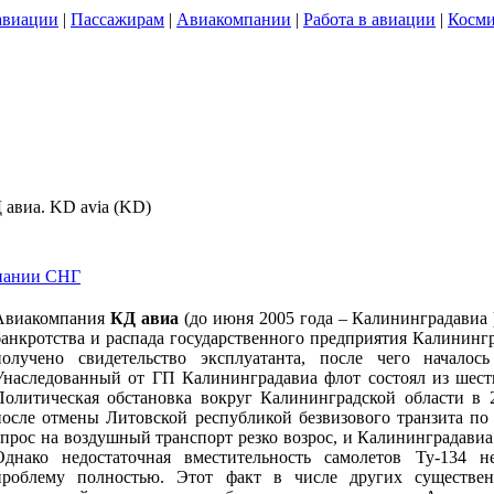
авиации
|
Пассажирам
|
Авиакомпании
|
Работа в авиации
|
Косми
 авиа. KD avia (KD)
пании СНГ
Авиакомпания
КД авиа
(до июня 2005 года – Калининградавиа )
банкротства и распада государственного предприятия Калининг
получено свидетельство эксплуатанта, после чего началос
Унаследованный от ГП Калининградавиа флот состоял из шест
Политическая обстановка вокруг Калининградской области в 
после отмены Литовской республикой безвизового транзита по 
спрос на воздушный транспорт резко возрос, и Калининградавиа
Однако недостаточная вместительность самолетов Ту-134 
проблему полностью. Этот факт в числе других существе