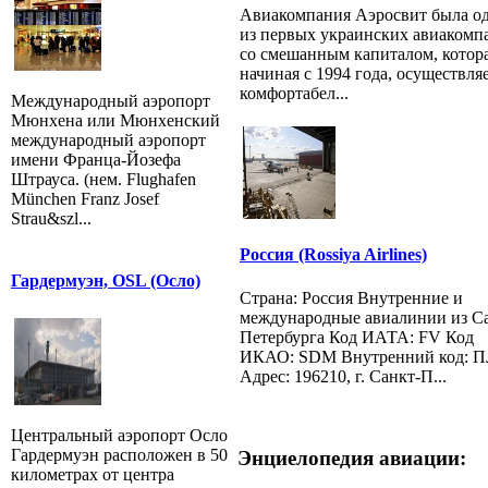
Авиакомпания Аэросвит была о
из первых украинских авиакомп
со смешанным капиталом, котора
начиная с 1994 года, осуществля
комфортабел...
Международный аэропорт
Мюнхена или Мюнхенский
международный аэропорт
имени Франца-Йозефа
Штрауса. (нем. Flughafen
München Franz Josef
Strau&szl...
Россия (Rossiya Airlines)
Гардермуэн, OSL (Осло)
Страна: Россия Внутренние и
международные авиалинии из С
Петербурга Код ИАТА: FV Код
ИКАО: SDM Внутренний код: 
Адрес: 196210, г. Санкт-П...
Центральный аэропорт Осло
Гардермуэн расположен в 50
Энциелопедия авиации:
километрах от центра