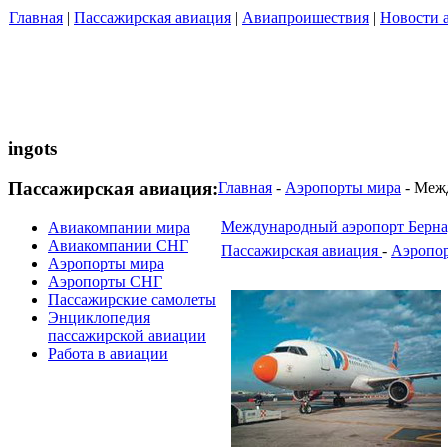
Главная
|
Пассажирская авиация
|
Авиапроишествия
|
Новости 
ingots
Пассажирская авиация:
Главная
-
Аэропорты мира
- Межд
Международный аэропорт Берна
Авиакомпании мира
Авиакомпании СНГ
Пассажирская авиация
-
Аэропо
Аэропорты мира
Аэропорты СНГ
Пассажирские самолеты
Энциклопедия
пассажирской авиации
Работа в авиации