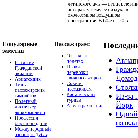
латинского avis — птица), летан
аппаратах тяжелее воздуха в
околоземном воздушном
пространстве. В 60-е гг. 20 в
Популярные
Пассажирам:
Последн
заметки
Отзывы о
Авиап
полетах
Развитие
Правила
Гражда
Гражданской
перевозки
авиации
Домод
авиапассажиров
Авиатехник
Советы
Типы
Столкн
пассажирам
пассажирских
Из-за 
Космический
самолётов
туризм
Полетный
Йорк
Авиастрахование
диспетчер
Одной 
авиакомпании
Профессия
назвал
бортпроводник
Международный
аэропорт Дубая,