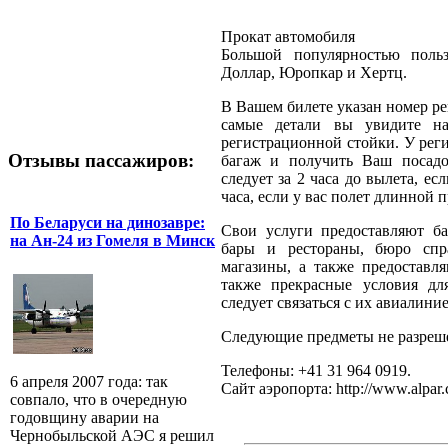
Прокат автомобиля
Большой популярностью поль
Доллар, Юропкар и Хертц.
В Вашем билете указан номер ре
самые детали вы увидите на
регистрационной стойки. У рег
Отзывы пассажиров:
багаж и получить Ваш посадо
следует за 2 часа до вылета, ес
часа, если у вас полет длинной 
По Беларуси на динозавре:
Свои услуги предоставляют б
на Ан-24 из Гомеля в Минск
бары и рестораны, бюро спра
магазины, а также предоставля
также прекрасные условия дл
следует связаться с их авиалиние
Следующие предметы не разреше
Телефоны: +41 31 964 0919.
6 апреля 2007 года: так
Сайт аэропорта: http://www.alpar
совпало, что в очередную
годовщину аварии на
Чернобыльской АЭС я решил