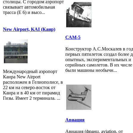
столицы. С городом аэропорт
связывает автомобильная
трасса (E 6) и высо...
New Airport, KAI (Каир)
САМ-5
Конструктор А.С.Москалев в го
первых пятилеток создал более д
опытных, экспериментальных и
серийных самолетов. В их числе
были машины необычн...
Международный аэропорт
Каира New Airport
расположен в Гелиополисе, в
22 км на северо-восток от
Каира и в 40 км от пирамид
Гизы. Имеет 2 терминала. ...
Авиация
Авиация (франц. aviation, от