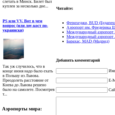
слетать в Минск. Билет был
куплен за несколько дне...
Читайте:
PS или VV. Вот в чем
Ферихеджи, BUD (Будапеш
вопрос (или лоу-кост по-
Аэропорт им. Фредерика 
украински)
Международный аэропорт З
Международный аэропорт Л
Барахас, MAD (Мадрид)
Добавить комментарий
Так уж случилось, что в
Имя
конце июня надо было ехать
в Польшу из Львова.
E-M
Преодолеть расстояние от
Киева до Львова решено
было на самолете. Посмотрев
Са
т...
Аэропорты мира: