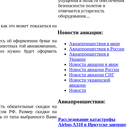
упущения в области обеспечения
безопасности полетов и
отмечается устарелость
оборудования....
как это может показаться на
Новости авиации:
есь об оформлении бумаг на
Авиапроишествия в мире
 животных той авиакомпании,
Авиапроишествия в России
ьно нужно будет оформить
Авиапроишествия в
Украине
Новости авиации в мире
Новости авиации России
Новости авиации СНГ
Новости украинской
авиации
Новости
Авиапроишествия:
ть обязательные скидки на
сом РФ. Размер скидки на
ть от типа выбранного Вами
Расследование катастрофы
Airbus A310 в Иркутске заверше