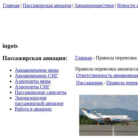
Главная
|
Пассажирская авиация
|
Авиапроишествия
|
Новости 
ingots
Пассажирская авиация:
Главная
- Правила перевозки
Правила перевозки авиапасс
Авиакомпании мира
Ответственность авиакомпа
Авиакомпании СНГ
Аэропорты мира
Пассажирам
-
Правила перев
Аэропорты СНГ
Пассажирские самолеты
Энциклопедия
пассажирской авиации
Работа в авиации