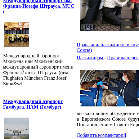
Международный аэропорт им.
Франца-Йозефа Штрауса, MUC
(
Права авиапассажиров в случ
Союзе)
Международный аэропорт
Пассажирам
-
Правила перев
Мюнхена или Мюнхенский
международный аэропорт имени
Франца-Йозефа Штрауса. (нем.
Flughafen München Franz Josef
Strau&szl...
Международный аэропорт
Гамбурга, HAM (Гамбург)
вызвало волну обсуждений в
в Европейском Союзе буду
Постановлением Совета Евро
Добавить комментарий