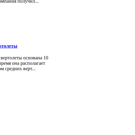
омпания получил...
ртолеты
вертолеты основана 10
время она располагает
 средних верт...