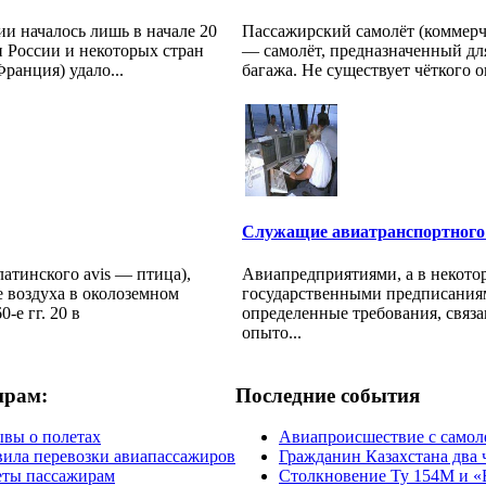
и началось лишь в начале 20
Пассажирский самолёт (коммерч
и России и некоторых стран
— самолёт, предназначенный дл
ранция) удало...
багажа. Не существует чёткого о
Служащие авиатранспортного
 латинского avis — птица),
Авиапредприятиями, а в некото
е воздуха в околоземном
государственными предписания
-е гг. 20 в
определенные требования, связ
опыто...
ирам:
Последние события
вы о полетах
Авиапроисшествие с самол
ила перевозки авиапассажиров
Гражданин Казахстана два 
еты пассажирам
Столкновение Ту 154М и «