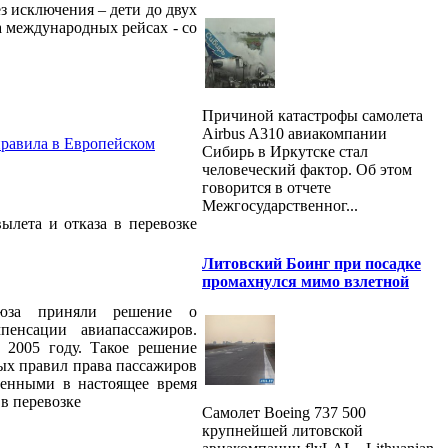
з исключения – дети до двух
а международных рейсах - со
Причиной катастрофы самолета
Airbus A310 авиакомпании
 правила в Европейском
Сибирь в Иркутске стал
человеческий фактор. Об этом
говорится в отчете
Межгосударственног...
ылета и отказа в перевозке
Литовский Боинг при посадке
промахнулся мимо взлетной
оюза приняли решение о
пенсации авиапассажиров.
 2005 году. Такое решение
ых правил права пассажиров
ренными в настоящее время
в перевозке
Самолет Boeing 737 500
крупнейшей литовской