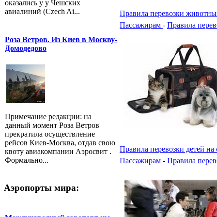
оказались у у Чешских
авиалиний (Czech Ai...
Правила перевозки животны
Пассажирам
-
Правила перев
Роза Ветров. Из Киев в Москву-
Домодедово
Примечание редакции: на
данный момент Роза Ветров
прекратила осуществление
рейсов Киев-Москва, отдав свою
Правила перевозки детей на 
квоту авиакомпании Аэросвит .
Формально...
Пассажирам
-
Правила перев
Аэропорты мира: