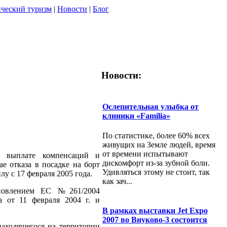
ческий туризм
|
Новости
|
Блог
Новости:
Ослепительная улыбка от
клиники «Familia»
По статистике, более 60% всех
живущих на Земле людей, время
от времени испытывают
о выплате компенсаций и
дискомфорт из-за зубной боли.
е отказа в посадке на борт
Удивляться этому не стоит, так
лу с 17 февраля 2005 года.
как зач...
ановлением ЕС №261/2004
 от 11 февраля 2004 г. и
В рамках выставки Jet Expo
2007 во Внуково-3 состоится
аходящегося на территории