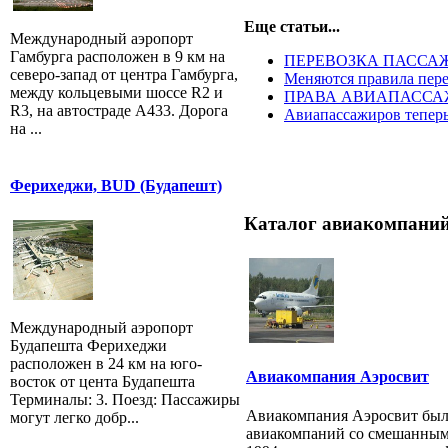
Еще статьи...
Международный аэропорт
Гамбурга расположен в 9 км на
ПЕРЕВОЗКА ПАССА
северо-запад от центра Гамбурга,
Меняются правила пере
между кольцевыми шоссе R2 и
ПРАВА АВИАПАССА
R3, на автостраде A433. Дорога
Авиапассажиров теперь
на ...
Ферихеджи, BUD (Будапешт)
Каталог авиакомпаний
Международный аэропорт
Будапешта Ферихеджи
расположен в 24 км на юго-
Авиакомпания Аэросвит
восток от цента Будапешта
Терминалы: 3. Поезд: Пассажиры
Авиакомпания Аэросвит был
могут легко добр...
авиакомпаний со смешанным 