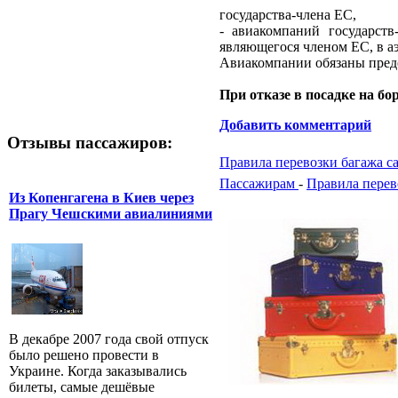
государства-члена ЕС,
- авиакомпаний государств
являющегося членом ЕС, в а
Авиакомпании обязаны пред
При отказе в посадке на бо
Добавить комментарий
Отзывы пассажиров:
Правила перевозки багажа с
Пассажирам
-
Правила перев
Из Копенгагена в Киев через
Прагу Чешскими авиалиниями
В декабре 2007 года свой отпуск
было решено провести в
Украине. Когда заказывались
билеты, самые дешёвые