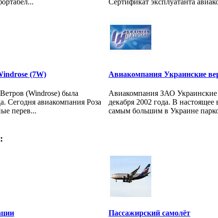
ортабел...
Сертификат эксплуатанта авиак
 Windrose (7W)
Авиакомпания Украинские ве
Ветров (Windrose) была
Авиакомпания ЗАО Украинские 
да. Сегодня авиакомпания Роза
декабря 2002 года. В настоящее 
ые перев...
самым большим в Украине парком
:
ации
Пассажирский самолёт