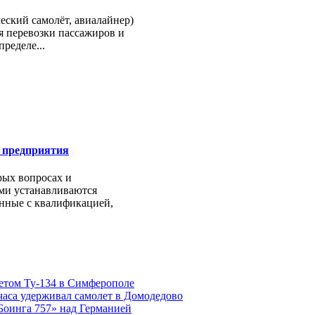
еский самолёт, авиалайнер)
я перевозки пассажиров и
пределе...
 предприятия
рых вопросах и
ми устанавливаются
анные с квалификацией,
етом Ту-134 в Симферополе
часа удерживал самолет в Домодедово
Боинга 757» над Германией