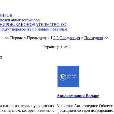
ЖИРОВ
возки авиапассажиров
ЖИРОВ: ЗАКОНОДАТЕЛЬСТВО ЕС
 будут перевозить по новым правилам
<<
Первая
<
Предыдущая
1
2
3
Следующая
>
Последняя
>>
Страница 1 из 3
:
Авиакомпания Воларе
а одной из первых украинских
Закрытое Акционерное Общест
капиталом, которая, начиная с
“ официально зарегистрировано 