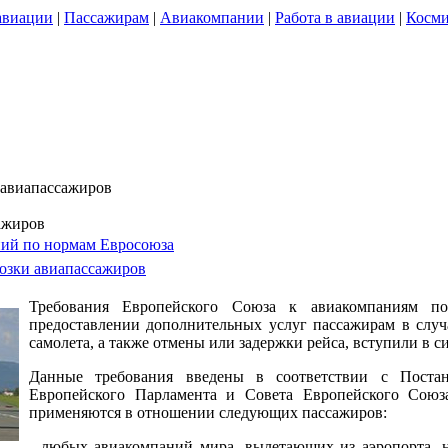
авиации
|
Пассажирам
|
Авиакомпании
|
Работа в авиации
|
Косми
 авиапассажиров
ажиров
ний по нормам Евросоюза
озки авиапассажиров
Требования Европейского Союза к авиакомпаниям п
предоставлении дополнительных услуг пассажирам в случа
самолета, а также отмены или задержки рейса, вступили в си
Данные требования введены в соответствии с Пост
Европейского Парламента и Совета Европейского Союза
применяются в отношении следующих пассажиров:
- любых авиакомпаний мира, вылетающих из аэропорта, н