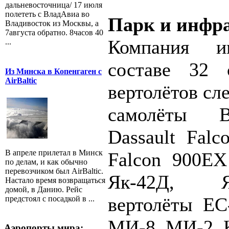
дальневосточница/ 17 июля
полететь с ВладАвиа во
Парк и инфр
Владивосток из Москвы, а
7августа обратно. 8часов 40
Компания 
...
составе 32 
Из Минска в Копенгаген с
AirBaltic
вертолётов сл
самолёты B
Dassault Falc
В апреле прилетал в Минск
Falcon 900EX
по делам, и как обычно
перевозчиком был AirBaltic.
Як-42Д, Я
Настало время возвращаться
домой, в Данию. Рейс
вертолёты EC
предстоял с посадкой в ...
МИ-8, МИ-2, 
Аэропорты мира: