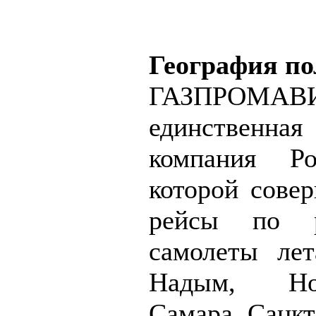
География по
ГАЗПР
единственна
компания Ро
которой сове
рейсы по р
самолеты лет
Надым, Но
Самара, Санкт