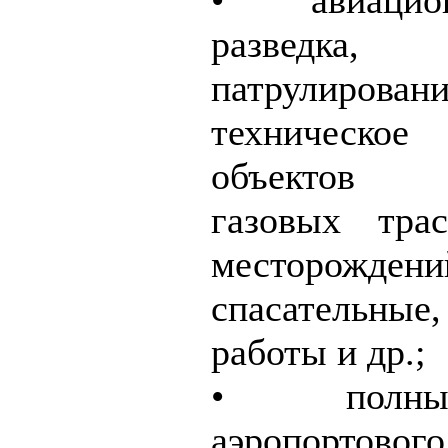
• авиацио
разведка,
патрулирован
техническо
объектов с
газовых тра
месторожде
спасательн
работы и др.;
• полны
аэропортового