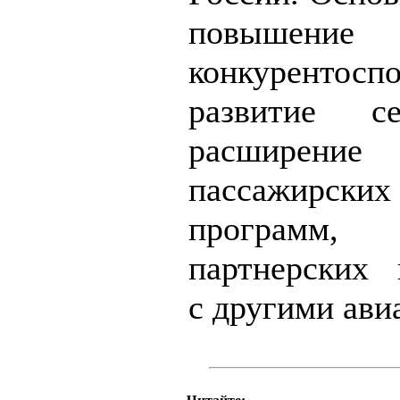
повышение
конкурентосп
развитие с
расширение
пассажирск
программ
партнерских 
с другими ави