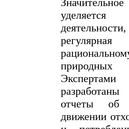
Значитель
уделяется п
деятельно
регулярн
рациональном
природны
Эксперта
разработан
отчеты об 
движении отхо