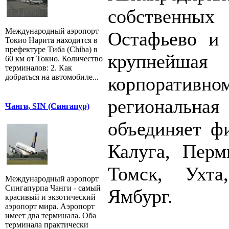
собственн
Международный аэропорт
Остафьево и 
Токио Нарита находится в
префектуре Тиба (Chiba) в
крупнейшая
60 км от Токио. Количество
терминалов: 2. Как
добраться на автомобиле...
корпоратив
региональная
Чанги, SIN (Сингапур)
объединяет ф
Калуга, Перм
Томск, Ухта
Международный аэропорт
Сингапурпа Чанги - самый
Ямбург.
красивый и экзотический
аэропорт мира. Аэропорт
имеет два терминала. Оба
терминала практически