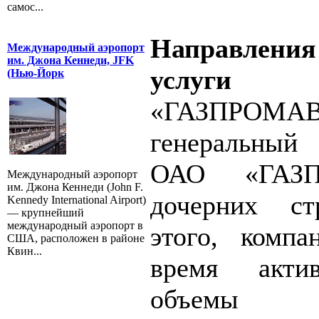
самос...
Направления
Международный аэропорт
им. Джона Кеннеди, JFK
услуги
(Нью-Йорк
«ГАЗПР
генеральный
ОАО «ГАЗ
Международный аэропорт
им. Джона Кеннеди (John F.
дочерних ст
Kennedy International Airport)
— крупнейший
международный аэропорт в
этого, компа
США, расположен в районе
Квин...
время акти
объемы к