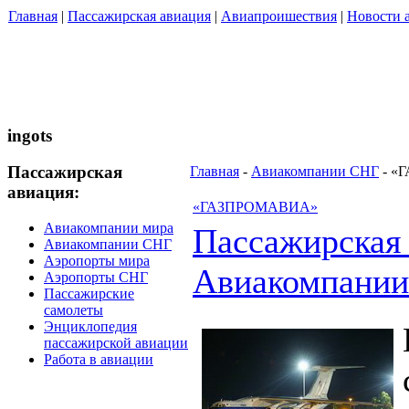
Главная
|
Пассажирская авиация
|
Авиапроишествия
|
Новости 
ingots
Пассажирская
Главная
-
Авиакомпании СНГ
- «
авиация:
«ГАЗПРОМАВИА»
Авиакомпании мира
Пассажирская
Авиакомпании СНГ
Аэропорты мира
Авиакомпани
Аэропорты СНГ
Пассажирские
самолеты
Энциклопедия
пассажирской авиации
Работа в авиации