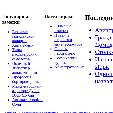
Популярные
Пассажирам:
Последн
заметки
Отзывы о
Авиап
полетах
Развитие
Правила
Гражда
Гражданской
перевозки
авиации
Домод
авиапассажиров
Авиатехник
Советы
Типы
Столкн
пассажирам
пассажирских
Из-за 
Космический
самолётов
туризм
Полетный
Йорк
Авиастрахование
диспетчер
Одной 
авиакомпании
Профессия
назвал
бортпроводник
Международный
аэропорт Дубая,
DXB (Дубаи)
Авиакатастрофа в
Сочи