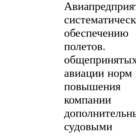
Авиапредпри
систематиче
обеспечени
полето
общеприняты
авиации норм 
повышения 
компании
дополнитель
судовыми 