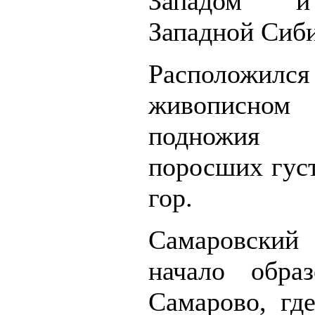
Западом и
Западной Сиб
Располож
живописно
подножия
поросших гус
гор.
Самаровский
начало обра
Самарово, гд