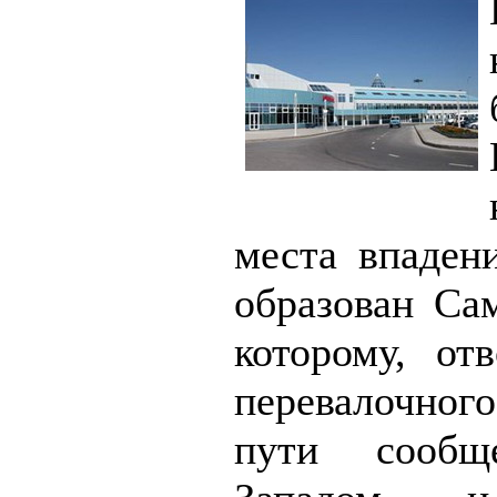
места впаден
образован Са
которому, от
перевалочно
пути сообщ