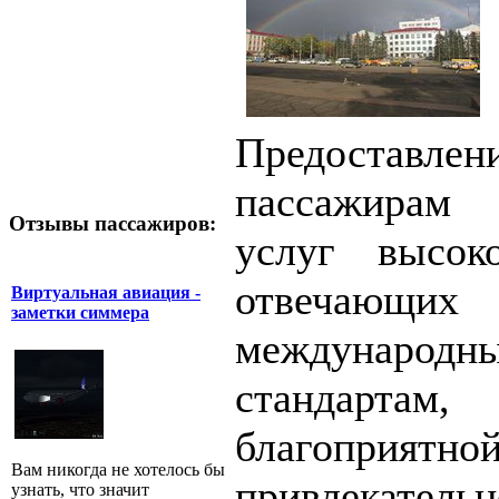
Предоставлен
пассажирам
Отзывы пассажиров:
услуг высоко
отвечающи
Виртуальная авиация -
заметки симмера
международн
стандартам
благоприятно
Вам никогда не хотелось бы
привлекатель
узнать, что значит