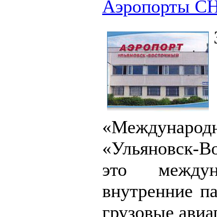
Аэропорты С
«Международ
«Ульяновск-
это между
внутренние п
грузовые авиа