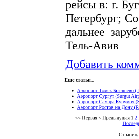
рейсы в: г. Бу
Петербург; Со
дальнее заруб
Тель-Авив
Добавить ком
Еще статьи...
Аэропорт Томск Богашево (T
Аэропорт Сургут (Surgut Airp
Аэропорт Самара Курумоч (S
Аэропорт Ростов-на-Дону (Ro
<<
Первая
<
Предыдущая
1
2
Послед
Страница