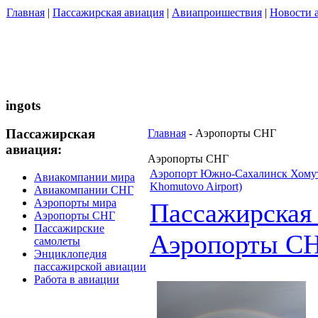
Главная
|
Пассажирская авиация
|
Авиапроишествия
|
Новости 
ingots
Пассажирская
Главная
- Аэропорты СНГ
авиация:
Аэропорты СНГ
Аэропорт Южно-Сахалинск Хомуто
Авиакомпании мира
Khomutovo Airport)
Авиакомпании СНГ
Аэропорты мира
Пассажирская
Аэропорты СНГ
Пассажирские
Аэропорты С
самолеты
Энциклопедия
пассажирской авиации
Работа в авиации