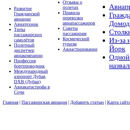
Отзывы о
Авиап
полетах
Развитие
Правила
Гражда
Гражданской
перевозки
авиации
Домод
авиапассажиров
Авиатехник
Советы
Типы
Столкн
пассажирам
пассажирских
Из-за 
Космический
самолётов
туризм
Полетный
Йорк
Авиастрахование
диспетчер
Одной 
авиакомпании
Профессия
назвал
бортпроводник
Международный
аэропорт Дубая,
DXB (Дубаи)
Авиакатастрофа в
Сочи
Главная
|
Пассажирская авиация
|
Добавить статью
|
Карта сайт