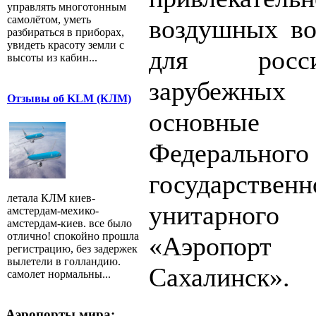
управлять многотонным
самолётом, уметь
воздушных во
разбираться в приборах,
увидеть красоту земли с
для росс
высоты из кабин...
зарубежных
Отзывы об KLM (КЛМ)
основны
Федерального
государственн
летала КЛМ киев-
унитарного 
амстердам-мехико-
амстердам-киев. все было
отлично! спокойно прошла
«Аэропо
регистрацию, без задержек
вылетели в голландию.
Сахалинск».
самолет нормальны...
Аэропорты мира: