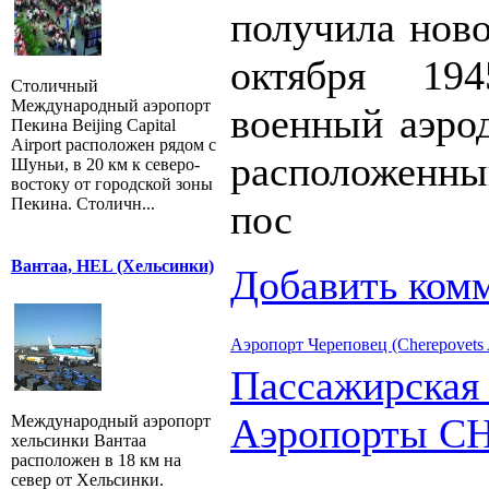
получила ново
октября 19
Столичный
Международный аэропорт
военный аэро
Пекина Beijing Capital
Airport расположен рядом с
расположенн
Шуньи, в 20 км к северо-
востоку от городской зоны
Пекина. Столичн...
пос
Вантаа, HEL (Хельсинки)
Добавить ком
Аэропорт Череповец (Cherepovets A
Пассажирская
Аэропорты С
Международный аэропорт
хельсинки Вантаа
расположен в 18 км на
север от Хельсинки.