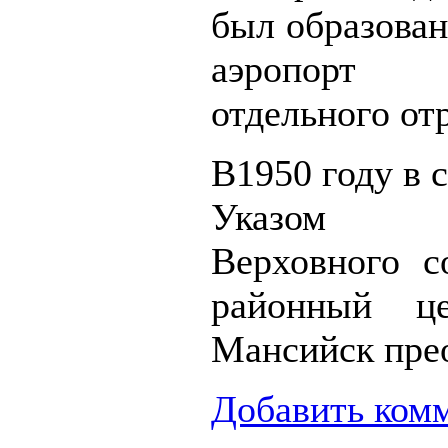
был образова
аэропорт
отдельного от
В1950 году в 
Указом П
Верховного 
районный ц
Мансийск прео
Добавить ком