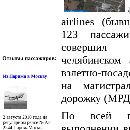
airlines (бы
123 пассаж
совершил
челябинском 
Отзывы пассажиров:
взлетно-поса
Из Парижа в Москву
на магистра
дорожку (МРД
По всей в
2 августа 2010 года на
регулярном рейсе № AF
выполнении ви
2244 Париж-Москва