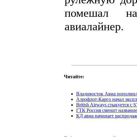
помешал на
авиалайнер.
Читайте:
Владивосток Авиа пополнила
Аэрофлот-Карго начал экспл
British Airways стыкуется с S
ГТК Россия сменит название
КД авиа начинает распродаж