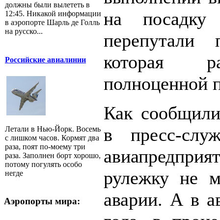
должны были вылететь в
на посадку
12:45. Никакой информации
в аэропорте Шарль де Голль
на русско...
перепутали
которая р
Российские авиалинии
полноценной 
Как сообщили
в пресс-служ
Летали в Нью-Йорк. Восемь
с лишком часов. Кормят два
раза, поят по-моему три
авиапредприя
раза. Заполнен борт хорошо,
потому погулять особо
рулежку не м
негде
аварии. А в а
Аэропорты мира: