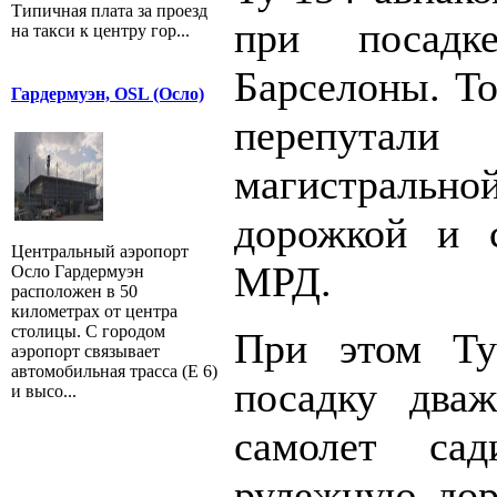
Типичная плата за проезд
при посадк
на такси к центру гор...
Барселоны. То
Гардермуэн, OSL (Осло)
перепута
магистрал
дорожкой и 
Центральный аэропорт
МРД.
Осло Гардермуэн
расположен в 50
километрах от центра
столицы. С городом
При этом Ту
аэропорт связывает
автомобильная трасса (E 6)
посадку два
и высо...
самолет са
рулежную дор