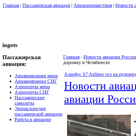
Главная
|
Пассажирская авиация
|
Авиапроишествия
|
Новости 
ingots
Пассажирская
Главная
-
Новости авиации Росси
дорожку в Челябинске
авиация:
Аэробус S7 Airlines сел на рулеж
Авиакомпании мира
Авиакомпании СНГ
Новости авиа
Аэропорты мира
Аэропорты СНГ
авиации Росс
Пассажирские
самолеты
Энциклопедия
пассажирской авиации
Работа в авиации