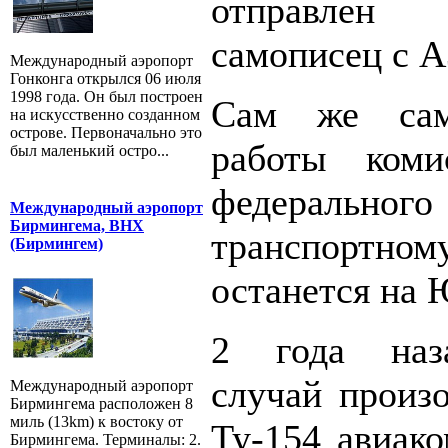
отправле
самописец с А
Международный аэропорт
Гонконга открылся 06 июля
1998 года. Он был построен
Сам же сам
на искусственно созданном
острове. Первоначально это
работы коми
был маленький остро...
федеральн
Международный аэропорт
Бирмингема, BHX
транспорт
(Бирмингем)
останется на
2 года наз
случай произ
Международный аэропорт
Бирмингема расположен 8
миль (13km) к востоку от
Ту-154 авиак
Бирмингема. Терминалы: 2.