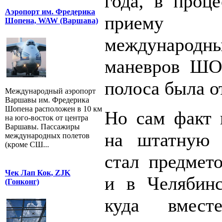
года, в проце
Аэропорт им. Фредерика
приему 
Шопена, WAW (Варшава)
междунаро
маневров ШО
полоса была о
Международный аэропорт
Варшавы им. Фредерика
Шопена расположен в 10 км
Но сам факт 
на юго-восток от центра
Варшавы. Пассажиры
на штатную п
международных полетов
(кроме СШ...
стал предмето
Чек Лап Кок, ZJK
и в Челябинс
(Гонконг)
куда вмес