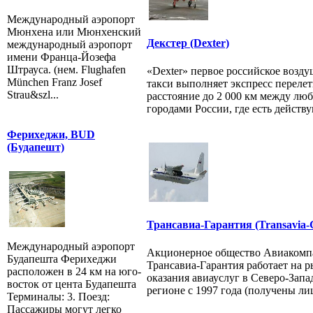
Международный аэропорт
Мюнхена или Мюнхенский
Декстер (Dexter)
международный аэропорт
имени Франца-Йозефа
Штрауса. (нем. Flughafen
«Dexter» первое российское возд
München Franz Josef
такси выполняет экспресс переле
Strau&szl...
расстояние до 2 000 км между лю
городами России, где есть действу
Ферихеджи, BUD
(Будапешт)
Трансавиа-Гарантия (Transavia-
Международный аэропорт
Акционерное общество Авиакомп
Будапешта Ферихеджи
Трансавиа-Гарантия работает на 
расположен в 24 км на юго-
оказания авиауслуг в Северо-Зап
восток от цента Будапешта
регионе с 1997 года (получены лиц
Терминалы: 3. Поезд:
Пассажиры могут легко