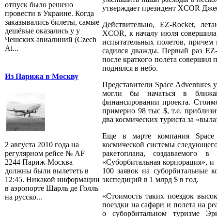
отпуск было решено
утверждает президент XCOR Джеф 
провести в Украине. Когда
заказывались билеты, самые
Действительно, EZ-Rocket, ле
дешёвые оказались у у
XCOR, к началу июля совершила
Чешских авиалиний (Czech
испытательных полетов, причем в
Ai...
садился дважды. Первый раз EZ-
после краткого полета совершил п
поднялся в небо.
Из Парижа в Москву
Представители Space Adventures 
могли бы начаться в ближай
финансировании проекта. Стоимо
примерно 98 тыс $, т.е. приблиз
два космических туриста за «выл
Еще в марте компания Space 
космической системы следующего
2 августа 2010 года на
ракетоплана, создаваемого
регулярном рейсе № AF
«Суборбитальная корпорация», и 
2244 Париж-Москва
100 заявок на суборбитальные к
должны были вылететь в
экспедиций в 1 млрд $ в год.
12:45. Никакой информации
в аэропорте Шарль де Голль
«Стоимость таких поездок высок
на русско...
поездки на сафари и полета на ре
о суборбитальном туризме Эри