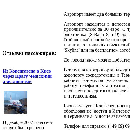
Аэропорт имеет два больших тер
Аэропорт находится в непосре
приблизительно за 30 евро. С 
электричка (S-Bahn 8 и 9) до 
безбилетный проезд безоговороч
принимают никаких объяснений)
'Skyline' или на бесплатном авт
Отзывы пассажиров:
До города также можно добраться
В терминалах аэропорта находи
Из Копенгагена в Киев
аэропорту сосредоточены в Тер
через Прагу Чешскими
кабинет, множество магазинов,
авиалиниями
работу телефонных автоматов,
произвести кредитными карточк
и путешествиям.
Бизнес-услуги: Конференц-центр
оборудование, доступ в Интерне
в Терминале 2. Многие авиаком
В декабре 2007 года свой
Телефон для справок: (+49 69) 69
отпуск было решено