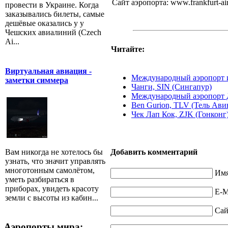
Сайт аэропорта: www.frankfurt-air
провести в Украине. Когда
заказывались билеты, самые
дешёвые оказались у у
Чешских авиалиний (Czech
Ai...
Читайте:
Виртуальная авиация -
Международный аэропорт 
заметки симмера
Чанги, SIN (Сингапур)
Международный аэропорт 
Ben Gurion, TLV (Тель Ави
Чек Лап Кок, ZJK (Гонконг
Вам никогда не хотелось бы
Добавить комментарий
узнать, что значит управлять
многотонным самолётом,
Имя
уметь разбираться в
приборах, увидеть красоту
E-M
земли с высоты из кабин...
Сай
Аэропорты мира: