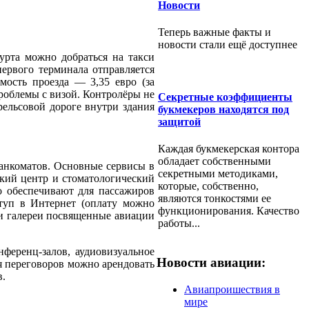
Новости
Теперь важные факты и
новости стали ещё доступнее
урта можно добраться на такси
ервого терминала отправляется
мость проезда — 3,35 евро (за
проблемы с визой. Контролёры не
Секретные коэффициенты
ельсовой дороге внутри здания
букмекеров находятся под
защитой
Каждая букмекерская контора
обладает собственными
банкоматов. Основные сервисы в
секретными методиками,
ский центр и стоматологический
которые, собственно,
о обеспечивают для пассажиров
являются тонкостями ее
туп в Интернет (оплату можно
функционирования. Качество
 и галереи посвященные авиации
работы...
онференц-залов, аудиовизуальное
Новости авиации:
ля переговоров можно арендовать
в.
Авиапроишествия в
мире