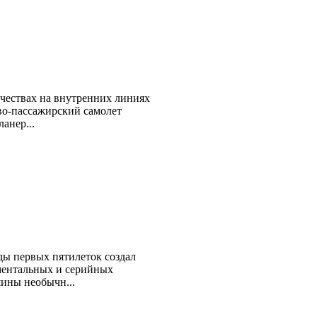
чествах на внутренних линиях
во-пассажирский самолет
анер...
ды первых пятилеток создал
ментальных и серийных
шины необычн...