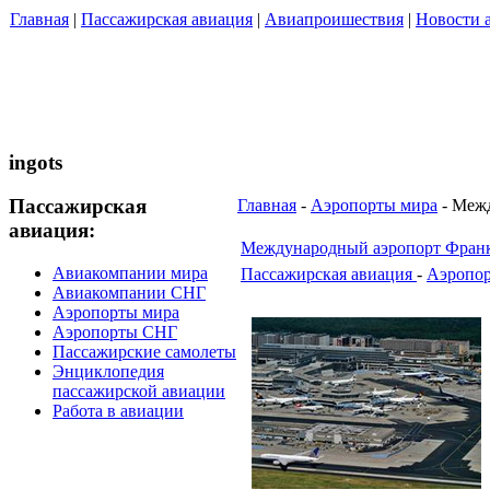
Главная
|
Пассажирская авиация
|
Авиапроишествия
|
Новости 
ingots
Пассажирская
Главная
-
Аэропорты мира
- Межд
авиация:
Международный аэропорт Франк
Авиакомпании мира
Пассажирская авиация
-
Аэропор
Авиакомпании СНГ
Аэропорты мира
Аэропорты СНГ
Пассажирские самолеты
Энциклопедия
пассажирской авиации
Работа в авиации