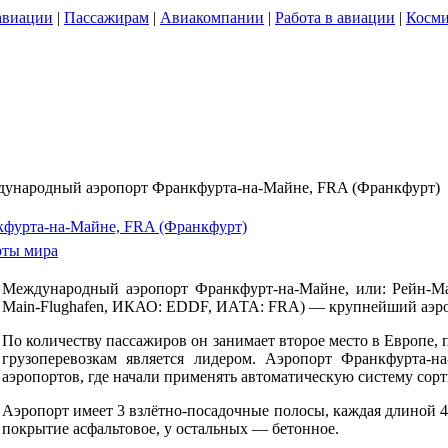
авиации
|
Пассажирам
|
Авиакомпании
|
Работа в авиации
|
Косми
ународный аэропорт Франкфурта-на-Майне, FRA (Франкфурт)
фурта-на-Майне, FRA (Франкфурт)
ты мира
Международный аэропорт Франкфурт-на-Майне, или: Рейн-Ма
Main-Flughafen, ИКАО: EDDF, ИАТА: FRA) — крупнейший аэро
По количеству пассажиров он занимает второе место в Европе, 
грузоперевозкам является лидером. Аэропорт Франкфурта-
аэропортов, где начали применять автоматическую систему сорт
Аэропорт имеет 3 взлётно-посадочные полосы, каждая длиной 4 
покрытие асфальтовое, у остальных — бетонное.