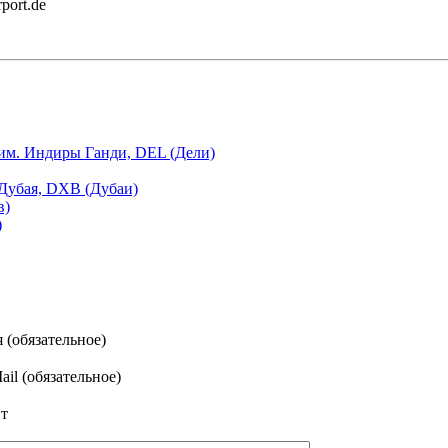
port.de
им. Индиры Ганди, DEL (Дели)
Дубая, DXB (Дубаи)
в)
)
 (обязательное)
ail (обязательное)
т