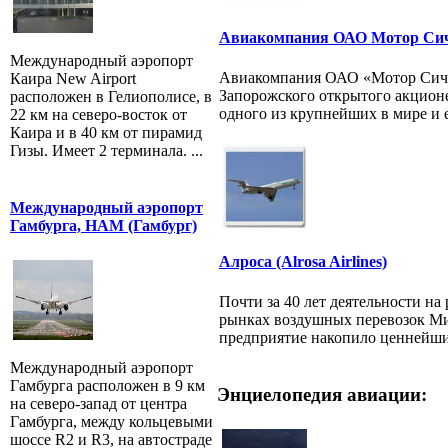
Авиакомпания ОАО Мотор Си
Международный аэропорт
Авиакомпания ОАО «Мотор Сич»
Каира New Airport
Запорожского открытого акцион
расположен в Гелиополисе, в
одного из крупнейших в мире и е
22 км на северо-восток от
Каира и в 40 км от пирамид
Гизы. Имеет 2 терминала. ...
Международный аэропорт
Гамбурга, HAM (Гамбург)
Алроса (Alrosa Airlines)
Почти за 40 лет деятельности н
рынках воздушных перевозок М
предприятие накопило ценнейший
Международный аэропорт
Гамбурга расположен в 9 км
Энциелопедия авиации:
на северо-запад от центра
Гамбурга, между кольцевыми
шоссе R2 и R3, на автостраде