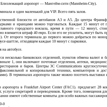
Близлежащий аэропорт — Мангейм-сити (Mannheim-City).
минала и один маленький для VIP. Всего пять залов.
дственной близости от автобанов A3 и A5. До центра Франкф
турками и иранцами можно торговаться. Каждые 15 минут от п
главного городского вокзала, время в пути — 12 минут, стои
но взимается штраф 40 евро. Если его не уплатить, могут быть 
. От второго терминала до первого можно добраться по монор
обусе-шаттле, отходящем каждые 10 минут с парковки.
 на автобусе.
тся несколько банковских отделений, пунктов обмена валют и 
минале 1, они включают почтовые отделения, аптеки, медицин
 ресторанов и баров. Центры 3C Communications круглосуточн
 факсимильной и копировальной техники, компьютеров и дос
ами). В терминалах аэропорта также можно посетить выставки
 аэропорта в Frankfurt Airport Center (FAC1). предлагает 28 к
т, услуги секретарей и переводчиков. Кроме того, помещения д
пании имеют собственные комнаты для особо важных пассажиро
0-0