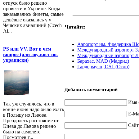
отпуск было решено
провести в Украине. Когда
заказывались билеты, самые
дешёвые оказались у у
Чешских авиалиний (Czech
Читайте:
Ai...
Аэропорт им. Фредерика Ш
PS или VV. Вот в чем
Международный аэропорт За
вопрос (или лоу-кост по-
Международный аэропорт Ли
украински)
Барахас, MAD (Мадрид)
Гардермуэн, OSL (Осло)
Добавить комментарий
Имя 
Так уж случилось, что в
конце июня надо было ехать
E-Mai
в Польшу из Львова.
Преодолеть расстояние от
Сайт
Киева до Львова решено
было на самолете.
Посмотрев т...