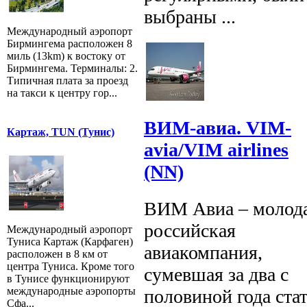
выбраны ...
Международный аэропорт
Бирмингема расположен 8
миль (13km) к востоку от
Бирмингема. Терминалы: 2.
Типичная плата за проезд
на такси к центру гор...
ВИМ-авиа. VIM-
Картаж, TUN (Тунис)
avia/VIM airlines
(NN)
ВИМ Авиа – молод
российская
Международный аэропорт
Туниса Картаж (Карфаген)
авиакомпания,
расположен в 8 км от
центра Туниса. Кроме того
сумевшая за два с
в Тунисе функционируют
международные аэропорты
половиной года ста
Сфа...