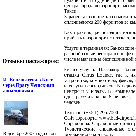
Будапеште. В будние дни 51-ый 
центра города до аэропорта меньше
Такси:
Заранее заказанное такси можно з
оплачиваются 200 форинтов за км
Как правило, регистрация начина
прибыть в аэропорт не позже одно
Услуги в терминалах: Банковские
разнообразные рестораны, кафе и
числе и магазины беспошлинной 
Отзывы пассажиров:
Бизнес-услуги: Пассажиры бизн
отдыха Cirrus Lounge, где к и
Из Копенгагена в Киев
устройства, компьютеры, факсы, 
через Прагу Чешскими
и услуги переводчиков. В первом
авиалиниями
центры и VIP залы. В Терминале 
одна рассчитана на 6 человек, 
человек.
Телефон: (+36 1) 296-7000
Сайт аэропорта: www.bud-airport.h
Справочная: Справочные столы р
Туристические справочные ст
В декабре 2007 года свой
таможенного контроля.