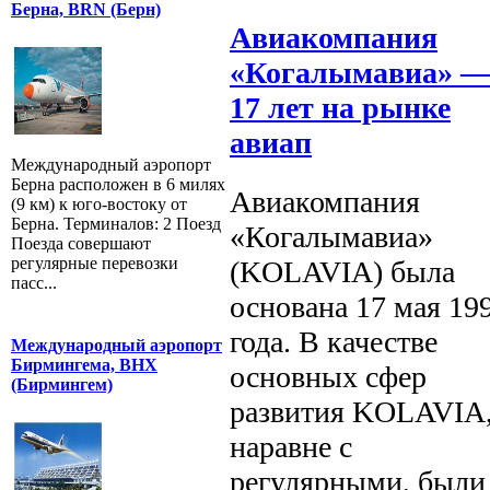
Берна, BRN (Берн)
Авиакомпания
«Когалымавиа» 
17 лет на рынке
авиап
Международный аэропорт
Берна расположен в 6 милях
Авиакомпания
(9 км) к юго-востоку от
Берна. Терминалов: 2 Поезд
«Когалымавиа»
Поезда совершают
регулярные перевозки
(KOLAVIA) была
пасс...
основана 17 мая 19
года. В качестве
Международный аэропорт
Бирмингема, BHX
основных сфер
(Бирмингем)
развития KOLAVIA
наравне с
регулярными, были