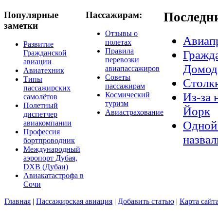
Популярные
Пассажирам:
Последн
заметки
Отзывы о
Авиап
полетах
Развитие
Правила
Гражда
Гражданской
перевозки
авиации
Домод
авиапассажиров
Авиатехник
Советы
Типы
Столкн
пассажирам
пассажирских
Из-за 
Космический
самолётов
туризм
Полетный
Йорк
Авиастрахование
диспетчер
Одной 
авиакомпании
Профессия
назвал
бортпроводник
Международный
аэропорт Дубая,
DXB (Дубаи)
Авиакатастрофа в
Сочи
Главная
|
Пассажирская авиация
|
Добавить статью
|
Карта сайт