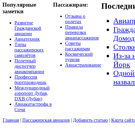
Популярные
Пассажирам:
Последн
заметки
Отзывы о
Авиап
полетах
Развитие
Правила
Гражда
Гражданской
перевозки
авиации
Домод
авиапассажиров
Авиатехник
Советы
Типы
Столкн
пассажирам
пассажирских
Из-за 
Космический
самолётов
туризм
Полетный
Йорк
Авиастрахование
диспетчер
Одной 
авиакомпании
Профессия
назвал
бортпроводник
Международный
аэропорт Дубая,
DXB (Дубаи)
Авиакатастрофа в
Сочи
Главная
|
Пассажирская авиация
|
Добавить статью
|
Карта сайт