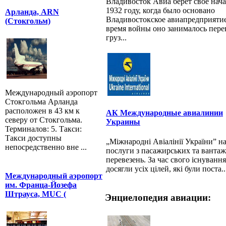
Владивосток Авиа берет свое нача
1932 году, когда было основано
Арланда, ARN
Владивостокское авиапредприятие
(Стокгольм)
время войны оно занималось пере
груз...
Международный аэропорт
Стокгольма Арланда
расположен в 43 км к
АК Международные авиалинии
северу от Стокгольма.
Украины
Терминалов: 5. Такси:
Такси доступны
„Міжнародні Авіалінії України” н
непосредственно вне ...
послуги з пасажирських та ванта
перевезень. За час свого існуван
досягли усіх цілей, які були поста..
Международный аэропорт
им. Франца-Йозефа
Штрауса, MUC (
Энциелопедия авиации: