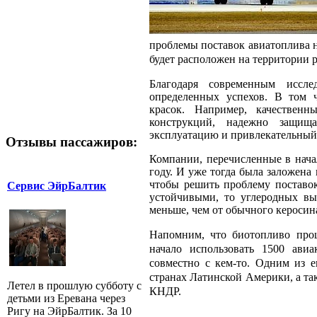
проблемы поставок авиатоплива 
будет расположен на территории 
Благодаря современным иссле
определенных успехов. В том ч
красок. Например, качествен
конструкций, надежно защища
эксплуатацию и привлекательный
Отзывы пассажиров:
Компании, перечисленные в нача
году. И уже тогда была заложена
чтобы решить проблему поставок
Сервис ЭйрБалтик
устойчивыми, то углеродных вы
меньше, чем от обычного керосин
Напомним, что биотопливо про
начало использовать 1500 ави
совместно с кем-то. Одним из е
странах Латинской Америки, а так
Летел в прошлую субботу с
КНДР.
детьми из Еревана через
Ригу на ЭйрБалтик. За 10