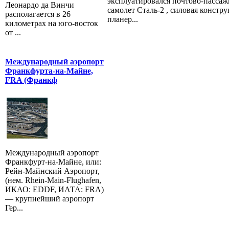
эксплуатировался почтово-пасса
Леонардо да Винчи
самолет Cтaль-2 , силовая констр
располагается в 26
планер...
километрах на юго-восток
от ...
Международный аэропорт
Франкфурта-на-Майне,
FRA (Франкф
Международный аэропорт
Франкфурт-на-Майне, или:
Рейн-Майнский Аэропорт,
(нем. Rhein-Main-Flughafen,
ИКАО: EDDF, ИАТА: FRA)
— крупнейший аэропорт
Гер...