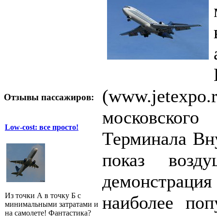
(www.jetexpo
Отзывы пассажиров:
московског
Low-cost: все просто!
Терминала Вну
показ возд
демонстра
Из точки А в точку Б с
наиболее поп
минимальными затратами и
на самолете! Фантастика?