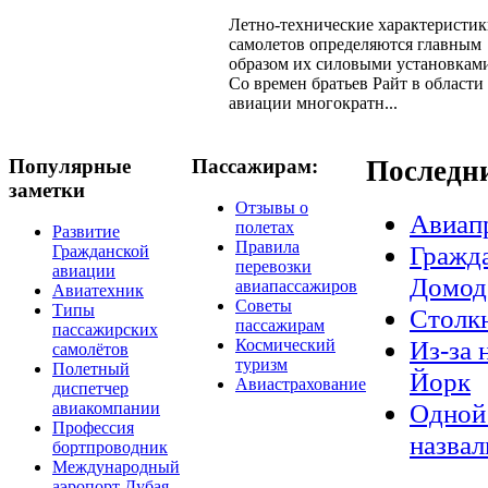
Летно-технические характеристи
самолетов определяются главным
образом их силовыми установкам
Со времен братьев Райт в области
авиации многократн...
Популярные
Пассажирам:
Последн
заметки
Отзывы о
Авиап
полетах
Развитие
Правила
Гражда
Гражданской
перевозки
авиации
Домод
авиапассажиров
Авиатехник
Советы
Типы
Столкн
пассажирам
пассажирских
Из-за 
Космический
самолётов
туризм
Полетный
Йорк
Авиастрахование
диспетчер
Одной 
авиакомпании
Профессия
назвал
бортпроводник
Международный
аэропорт Дубая,