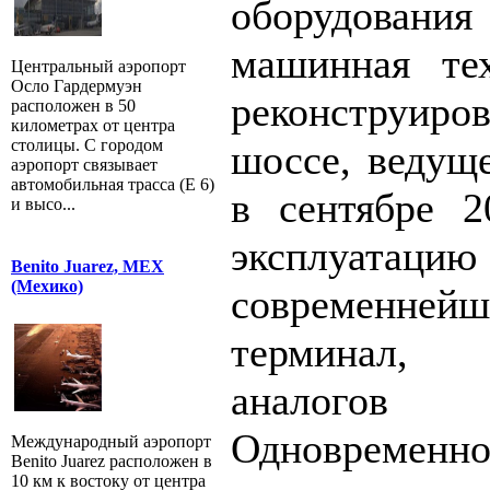
оборудовани
машинная те
Центральный аэропорт
Осло Гардермуэн
реконструир
расположен в 50
километрах от центра
столицы. С городом
шоссе, ведуще
аэропорт связывает
автомобильная трасса (E 6)
в сентябре 2
и высо...
эксплуат
Benito Juarez, MEX
(Мехико)
современн
терминал
аналогов
Одновременно
Международный аэропорт
Benito Juarez расположен в
10 км к востоку от центра