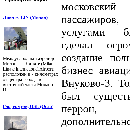
московский
пассажиров
Линате, LIN (Милан)
услугами б
сделал огр
создание пол
Международный аэропорт
Милана — Линате (Milan
бизнес авиац
Linate International Airport),
расположен в 7 километрах
от центра города, в
Внуково-3. То
восточной части Милана.
Н...
был сущест
перрон,
Гардермуэн, OSL (Осло)
дополнител