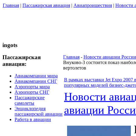
Главная
|
Пассажирская авиация
|
Авиапроишествия
|
Новости 
ingots
Пассажирская
Главная
-
Новости авиации Росси
Внуково-3 состоится показ наибо
авиация:
вертолетов
Авиакомпании мира
В рамках выставки Jet Expo 2007 
Авиакомпании СНГ
популярных моделей бизнес-джето
Аэропорты мира
Аэропорты СНГ
Новости авиа
Пассажирские
самолеты
авиации Росс
Энциклопедия
пассажирской авиации
Работа в авиации