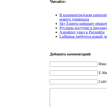
Читайте:
В калининградском аэропорт
нового терминала
Sky Express набирает оборо
Русланы поступят в продаж
Аэрофлот ушел к Роснефти
Lufthansa требуется новый д
Добавить комментарий
Имя 
E-Mai
Сайт