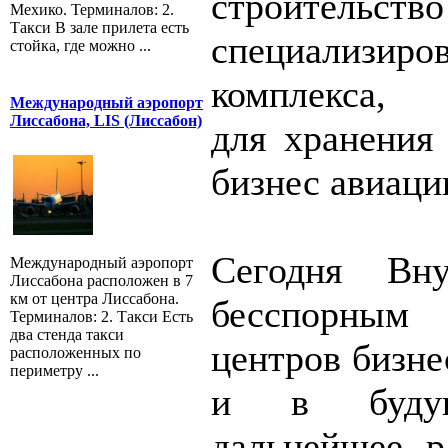
строител
Мехико. Терминалов: 2.
Такси В зале прилета есть
специализиров
стойка, где можно ...
комплекса, п
Международный аэропорт
Лиссабона, LIS (Лиссабон)
для хранения 
бизнес авиаци
Сегодня Вну
Международный аэропорт
Лиссабона расположен в 7
км от центра Лиссабона.
бесспорным
Терминалов: 2. Такси Есть
два стенда такси
центров бизне
расположенных по
периметру ...
и в будущ
дальнейшее ра