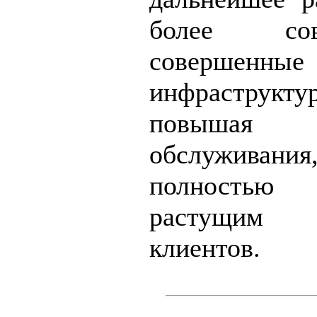
более со
совершен
инфрастру
повыша
обслужив
полностью с
растущим
клиентов.