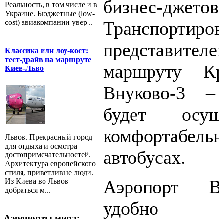
бизнес-джето
Реальность, в том числе и в
Украине. Бюджетные (low-
Транспортиров
cost) авиакомпании увер...
представи
Классика или лоу-кост:
тест-драйв на маршруте
маршруту К
Киев-Льво
Внуково-3 
будет осущ
комфортаб
Львов. Прекрасный город
для отдыха и осмотра
автобусах.
достопримечательностей.
Архитектура европейского
стиля, приветливые люди.
Аэропорт В
Из Киева во Львов
добраться м...
удобно р
Аэропорты мира: