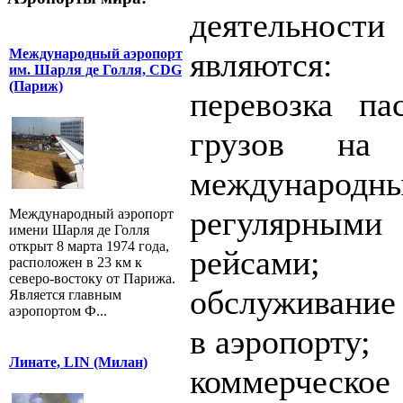
деятельности
являются:
Международный аэропорт
им. Шарля де Голля, CDG
(Париж)
перевозка па
грузов на
международ
регулярным
Международный аэропорт
имени Шарля де Голля
открыт 8 марта 1974 года,
рейсами;
расположен в 23 км к
северо-востоку от Парижа.
обслуживание
Является главным
аэропортом Ф...
в аэропорту;
Линате, LIN (Милан)
коммерческо