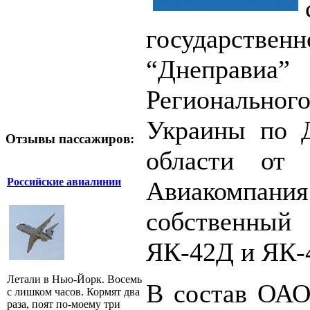
государствен
“Днеправ
Региональног
Украины по Д
Отзывы пассажиров:
области от
Российские авиалинии
Авиакомп
собственный
ЯК-42Д и ЯК-
Летали в Нью-Йорк. Восемь
В состав ОАО
с лишком часов. Кормят два
раза, поят по-моему три