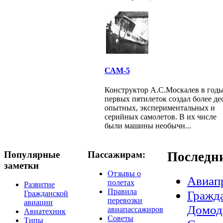
САМ-5
Конструктор А.С.Москалев в год
первых пятилеток создал более де
опытных, экспериментальных и
серийных самолетов. В их числе
были машины необычн...
Популярные
Пассажирам:
Последн
заметки
Отзывы о
Авиап
полетах
Развитие
Правила
Гражда
Гражданской
перевозки
авиации
Домод
авиапассажиров
Авиатехник
Советы
Типы