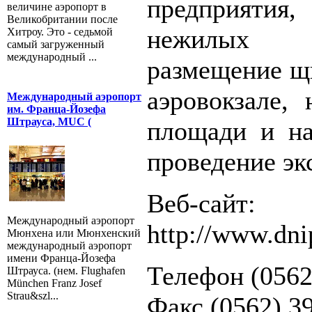
предприятия, 
величине аэропорт в
Великобритании после
нежилых 
Хитроу. Это - седьмой
самый загруженный
международный ...
размещение щ
аэровокзале, 
Международный аэропорт
им. Франца-Йозефа
Штрауса, MUC (
площади и на
проведение эк
Веб-сайт:
Международный аэропорт
http://www.dni
Мюнхена или Мюнхенский
международный аэропорт
имени Франца-Йозефа
Телефон (0562
Штрауса. (нем. Flughafen
München Franz Josef
Strau&szl...
Факс (0562) 3