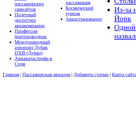
Столкн
пассажирам
пассажирских
Из-за 
Космический
самолётов
туризм
Полетный
Йорк
Авиастрахование
диспетчер
Одной 
авиакомпании
Профессия
назвал
бортпроводник
Международный
аэропорт Дубая,
DXB (Дубаи)
Авиакатастрофа в
Сочи
Главная
|
Пассажирская авиация
|
Добавить статью
|
Карта сайт