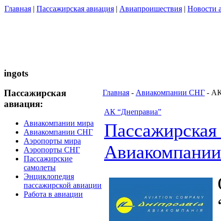
Главная
|
Пассажирская авиация
|
Авиапроишествия
|
Новости 
ingots
Пассажирская
Главная
-
Авиакомпании СНГ
- АК
авиация:
АК “Днеправиа”
Авиакомпании мира
Пассажирская
Авиакомпании СНГ
Аэропорты мира
Авиакомпани
Аэропорты СНГ
Пассажирские
самолеты
Энциклопедия
пассажирской авиации
Работа в авиации