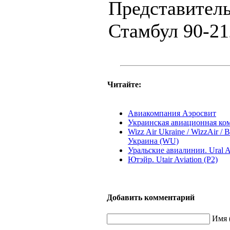
Представител
Стамбул 90-21
Читайте:
Авиакомпания Аэросвит
Украинская авиационная ко
Wizz Air Ukraine / WizzAir /
Украина (WU)
Уральские авиалинии. Ural Ai
Ютэйр. Utair Aviation (P2)
Добавить комментарий
Имя 