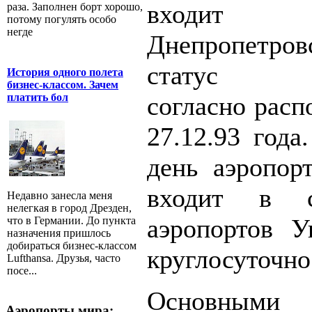
входит
раза. Заполнен борт хорошо,
потому погулять особо
негде
Днепропетровс
статус ме
История одного полета
бизнес-классом. Зачем
платить бол
согласно рас
27.12.93 года
день аэропор
входит в с
Недавно занесла меня
нелегкая в город Дрезден,
аэропортов У
что в Германии. До пункта
назначения пришлось
добираться бизнес-классом
круглосуточно
Lufthansa. Друзья, часто
посе...
Основны
Аэропорты мира: