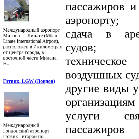
пассажиров и 
аэропорту;
сдача в ар
Международный аэропорт
Милана — Линате (Milan
Linate International Airport),
судов;
расположен в 7 километрах
от центра города, в
техническо
восточной части Милана.
Н...
воздушных суд
Гэтвик, LGW (Лондон)
другие виды у
организаци
услуги свя
Международный
пассажиров 
лондонский аэропорт
Гэтвик - второй по