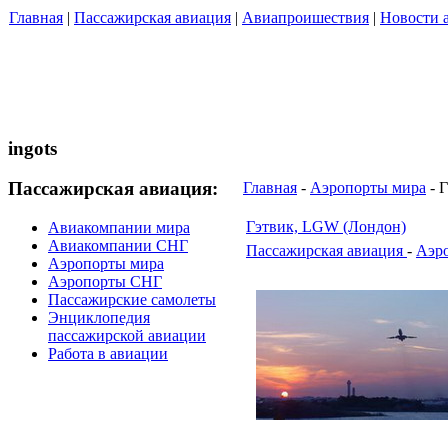
Главная
|
Пассажирская авиация
|
Авиапроишествия
|
Новости 
ingots
Пассажирская авиация:
Главная
-
Аэропорты мира
- 
Гэтвик, LGW (Лондон)
Авиакомпании мира
Авиакомпании СНГ
Пассажирская авиация
-
Аэр
Аэропорты мира
Аэропорты СНГ
Пассажирские самолеты
Энциклопедия
пассажирской авиации
Работа в авиации