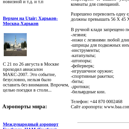
новизной и т.д. и т.п
комнаты для совещаний.
Разрешено перевозить одну е
Верхом на Utair: Харьков-
должны превышать 56 Х 45 Х
Москва-Харьков
В ручной клади запрещено п
-лезвия;
-ножи с лезвиями любой дли
-шприцы для подкожных инъ
-инструменты;
-катапульты;
-штопоры;
С 21 по 26 августа в Москве
-фейерверк;
проходил авиасалон
-игрушечное оружие;
МАКС-2007. Это событие,
-спортивные ракетки;
безусловно, нельзя было
-биты;
оставить без внимания. Впрочем,
-дротики;
целью поездки в столи...
-бильярдные кии.
Телефон: +44 870 0002468
Аэропорты мира:
Сайт аэропорта: www.baa.com/
Международный аэропорт