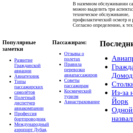
В наземном обслуживании с
можно выделить три аспекта:
техническое обслуживание,
профилактический осмотр и 
Согласно определению, к тех.
Популярные
Пассажирам:
Последн
заметки
Отзывы о
Авиап
полетах
Развитие
Правила
Гражда
Гражданской
перевозки
авиации
Домод
авиапассажиров
Авиатехник
Советы
Типы
Столкн
пассажирам
пассажирских
Из-за 
Космический
самолётов
туризм
Полетный
Йорк
Авиастрахование
диспетчер
Одной 
авиакомпании
Профессия
назвал
бортпроводник
Международный
аэропорт Дубая,