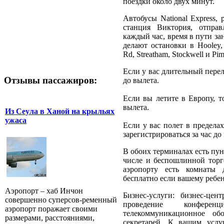
поездки около двух минут.
Автобусы National Express,
станция Виктория, отправ
каждый час, время в пути за
делают остановки в Hooley, 
Rd, Streatham, Stockwell и Pim
Если у вас длительный переле
Отзывы пассажиров:
до вылета.
Если вы летите в Европу, то
вылета.
Из Сеула в Ханой на крыльях
ужаса
Если у вас полет в предела
зарегистрироваться за час до
В обоих терминалах есть пун
числе и беспошлинной торг
аэропорту есть комнаты 
бесплатно если вашему ребен
Аэропорт – хаб Инчон
Бизнес-услуги: бизнес-ц
совершенно суперсов-ременный
проведение конфере
аэропорт поражает своими
телекоммуникационное об
размерами, расстояниями,
секретарей. К вашим услу