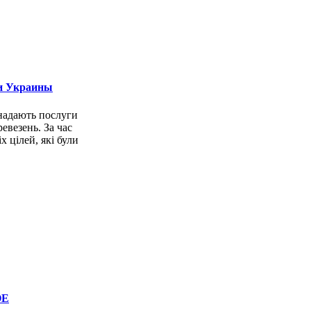
и Украины
 надають послуги
евезень. За час
 цілей, які були
ОЕ