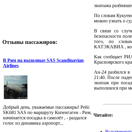
экипажа разбивше
По словам Кукуевой
можно узнать о су
В связи со случ
безопасности поле
Отзывы пассажиров:
того, по слова
КАТЭКАВИА , кот
Как сообщает РИА
В Рим на выходные SAS Scandinavian
Красноярского кра
Airlines
Ан-24 разбился в 
21:40. После паде
экипаж при посад
выполнялся при м
Добрый день, уважаемые пассажиры! Рейс
SK681 SAS по маршруту Копенгаген - Рим,
Читайте:
начинается посадка в самолёт , - раздался
голос из динамика аэропорт...
Родственники