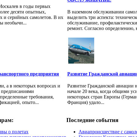
Москалев в годы первых
более десяти опытных,
В наземном обслуживании само
х и серийных самолетов. В их
выделить три аспекта: техническ
ы необычн...
обслуживание, профилактически
ремонт. Согласно определению, к 
анспортного предприятия
Развитие Гражданской авиаци
, а в некоторых вопросах и
Развитие Гражданской авиации н
 предписаниями
начале 20 века, когда общими у
определенные требования,
некоторых стран Европы (Герман
фикацией, опыто...
Франция) удало...
ирам:
Последние события
вы о полетах
Авиапроисшествие с самол