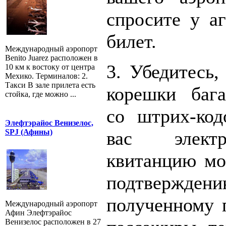
спросите у аг
билет.
Международный аэропорт
Benito Juarez расположен в
3. Убедитесь,
10 км к востоку от центра
Мехико. Терминалов: 2.
Такси В зале прилета есть
корешки баг
стойка, где можно ...
со штрих-ко
Элефтэрайос Венизелос,
вас элект
SPJ (Афины)
квитанцию мо
подтверждени
полученному 
Международный аэропорт
Афин Элефтэрайос
Венизелос расположен в 27