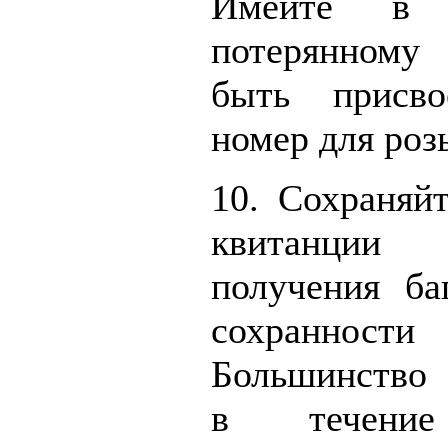
Имейте в 
потерянному
быть присво
номер для роз
10. Сохраняй
квитанци
получения ба
сохранно
Большинство 
в течени