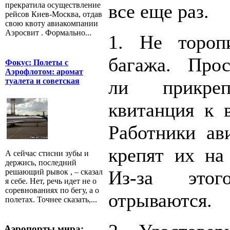
все еще раз.
прекратила осуществление
рейсов Киев-Москва, отдав
свою квоту авиакомпании
Аэросвит . Формально...
1. Не тороп
багажа. Прос
Фокус: Полеты с
Аэрофлотом: аромат
туалета и советская
ли прикреп
квитанция к 
Работники ав
крепят их на 
А сейчас стисни зубы и
держись, последний
Из-за это
решающий рывок , – сказал
я себе. Нет, речь идет не о
соревнованиях по бегу, а о
отрываются.
полетах. Точнее сказать,...
Аэропорты мира: