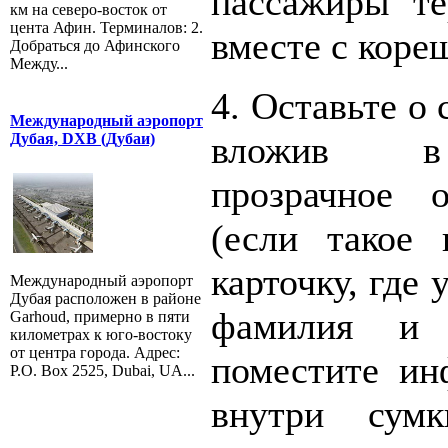
пассажиры те
км на северо-восток от
цента Афин. Терминалов: 2.
вместе с коре
Добраться до Афинского
Между...
4. Оставьте о
Международный аэропорт
вложив в
Дубая, DXB (Дубаи)
прозрачное 
(если такое 
карточку, где
Международный аэропорт
Дубая расположен в районе
фамилия и 
Garhoud, примерно в пяти
километрах к юго-востоку
от центра города. Адрес:
поместите ин
P.O. Box 2525, Dubai, UA...
внутри сумк