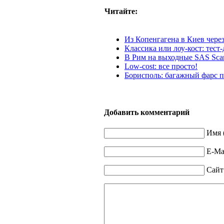
Читайте:
Из Копенгагена в Киев чер
Классика или лоу-кост: тес
В Рим на выходные SAS Scand
Low-cost: все просто!
Борисполь: багажный фарс 
Добавить комментарий
Имя 
E-Mai
Сайт