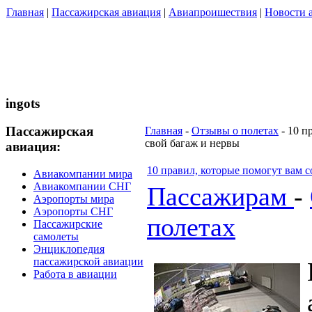
Главная
|
Пассажирская авиация
|
Авиапроишествия
|
Новости 
ingots
Пассажирская
Главная
-
Отзывы о полетах
- 10 п
свой багаж и нервы
авиация:
10 правил, которые помогут вам 
Авиакомпании мира
Авиакомпании СНГ
Пассажирам
-
Аэропорты мира
Аэропорты СНГ
полетах
Пассажирские
самолеты
Энциклопедия
пассажирской авиации
Работа в авиации