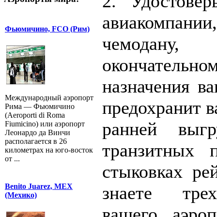
2. Удостовер
авиакомпании,
Фьюмичино, FCO (Рим)
чемодану, 
окончател
назначения ва
Международный аэропорт
предохранит в
Рима — Фьюмичино
(Aeroporti di Roma
ранней выг
Fiumicino) или аэропорт
Леонардо да Винчи
располагается в 26
транзитных 
километрах на юго-восток
от ...
стыковках ре
Benito Juarez, MEX
знаете тре
(Мехико)
вашего аэроп