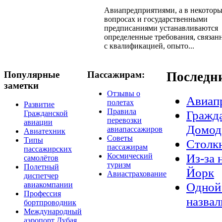
Авиапредприятиями, а в некотор
вопросах и государственными
предписаниями устанавливаются
определенные требования, связан
с квалификацией, опыто...
Популярные
Пассажирам:
Последн
заметки
Отзывы о
Авиап
полетах
Развитие
Правила
Гражда
Гражданской
перевозки
авиации
Домод
авиапассажиров
Авиатехник
Советы
Типы
Столкн
пассажирам
пассажирских
Из-за 
Космический
самолётов
туризм
Полетный
Йорк
Авиастрахование
диспетчер
Одной 
авиакомпании
Профессия
назвал
бортпроводник
Международный
аэропорт Дубая,