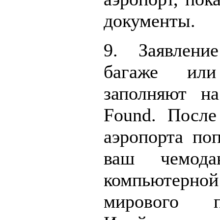
документы.
9. Заявлени
багаже ил
заполняют н
Found. После
аэропорта поп
ваш чемод
компьюте
мирового п