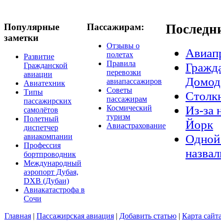
Популярные
Пассажирам:
Последн
заметки
Отзывы о
Авиап
полетах
Развитие
Правила
Гражда
Гражданской
перевозки
авиации
Домод
авиапассажиров
Авиатехник
Советы
Типы
Столкн
пассажирам
пассажирских
Из-за 
Космический
самолётов
туризм
Полетный
Йорк
Авиастрахование
диспетчер
Одной 
авиакомпании
Профессия
назвал
бортпроводник
Международный
аэропорт Дубая,
DXB (Дубаи)
Авиакатастрофа в
Сочи
Главная
|
Пассажирская авиация
|
Добавить статью
|
Карта сайт