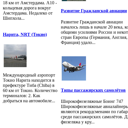
18 км от Амстердама. A10 -
кольцевая дорога вокруг
Развитие Гражданской авиации
Амстердама. Недалеко от
Шипхола...
Развитие Гражданской авиации
началось лишь в начале 20 века, к
общими усилиями России и неко
Нарита, NRT (Токио)
стран Европы (Германия, Англия,
Франция) удало...
Международный аэропорт
Токио Нарита находится в
префектуре Тиба (Chiba) в
Типы пассажирских самолётов
60 км от Токио. Количество
терминалов: 2. Как
добраться на автомобиле...
Широкофюзеляжные Боинг 747
Широкофюзеляжные авиалайнер
являются рекордсменами по габа
среди пассажирских самолётов. 
фюзеляжа у кру...