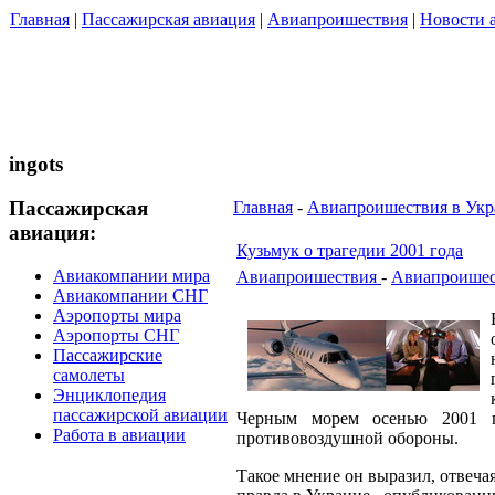
Главная
|
Пассажирская авиация
|
Авиапроишествия
|
Новости 
ingots
Пассажирская
Главная
-
Авиапроишествия в Укр
авиация:
Кузьмук о трагедии 2001 года
Авиакомпании мира
Авиапроишествия
-
Авиапроишес
Авиакомпании СНГ
Аэропорты мира
Аэропорты СНГ
Пассажирские
самолеты
Энциклопедия
пассажирской авиации
Черным морем осенью 2001 г
Работа в авиации
противовоздушной обороны.
Такое мнение он выразил, отвеча