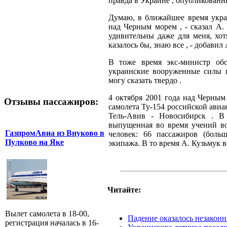
правда в Украине , опубликованн
Думаю, в ближайшее время укра
над Черным морем , - сказал А.
удивительны даже для меня, хот
казалось бы, знаю все , - добавил
В тоже время экс-министр обо
украинские вооруженные силы п
могу сказать твердо .
4 октября 2001 года над Черным
Отзывы пассажиров:
самолета Ту-154 российской авиа
Тель-Авив - Новосибирск . В 
выпущенная во время учений в
ГазпромАвиа из Внуково в
человек: 66 пассажиров (боль
Пулково на Яке
экипажа. В то время А. Кузьмук
Читайте:
Вылет самолета в 18-00,
Падение оказалось незакон
регистрация началась в 16-