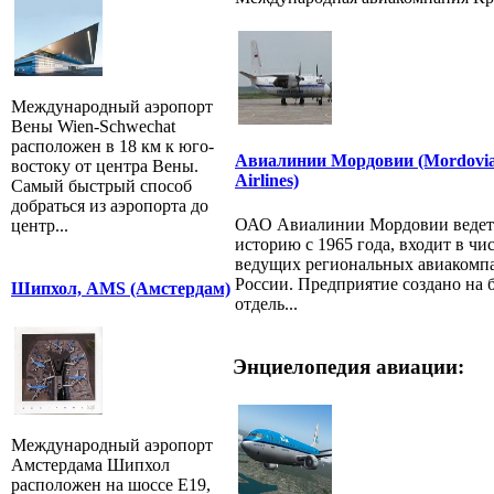
Международный аэропорт
Вены Wien-Schwechat
расположен в 18 км к юго-
Авиалинии Мордовии (Mordovi
востоку от центра Вены.
Airlines)
Самый быстрый способ
добраться из аэропорта до
ОАО Авиалинии Мордовии ведет
центр...
историю с 1965 года, входит в чи
ведущих региональных авиакомп
России. Предприятие создано на б
Шипхол, AMS (Амстердам)
отдель...
Энциелопедия авиации:
Международный аэропорт
Амстердама Шипхол
расположен на шоссе E19,