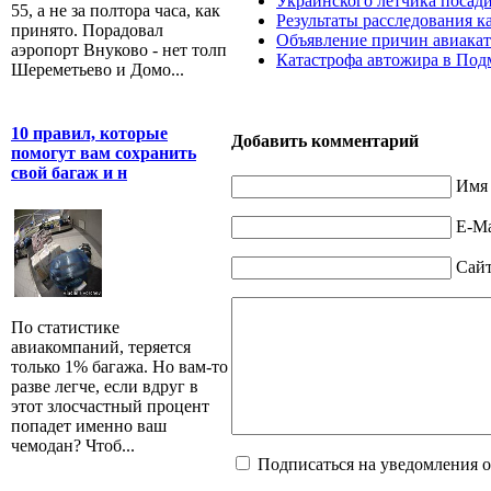
Украинского летчика посад
55, а не за полтора часа, как
Результаты расследования к
принято. Порадовал
Объявление причин авиакат
аэропорт Внуково - нет толп
Катастрофа автожира в Под
Шереметьево и Домо...
10 правил, которые
Добавить комментарий
помогут вам сохранить
свой багаж и н
Имя 
E-Ma
Сай
По статистике
авиакомпаний, теряется
только 1% багажа. Но вам-то
разве легче, если вдруг в
этот злосчастный процент
попадет именно ваш
чемодан? Чтоб...
Подписаться на уведомления 