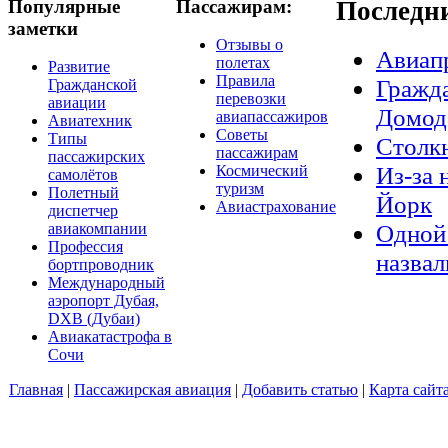
Популярные
Пассажирам:
Последн
заметки
Отзывы о
Авиап
полетах
Развитие
Правила
Гражда
Гражданской
перевозки
авиации
Домод
авиапассажиров
Авиатехник
Советы
Типы
Столкн
пассажирам
пассажирских
Из-за 
Космический
самолётов
туризм
Полетный
Йорк
Авиастрахование
диспетчер
Одной 
авиакомпании
Профессия
назвал
бортпроводник
Международный
аэропорт Дубая,
DXB (Дубаи)
Авиакатастрофа в
Сочи
Главная
|
Пассажирская авиация
|
Добавить статью
|
Карта сайт