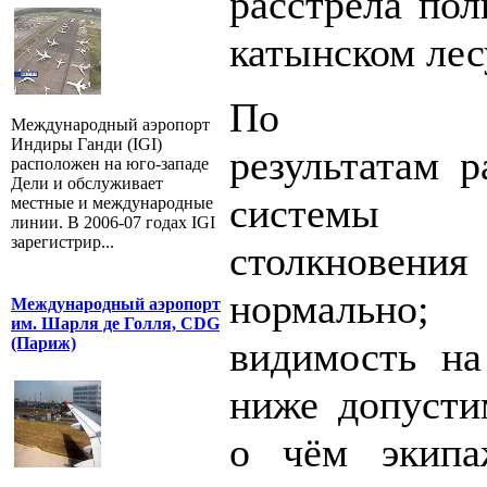
расстрела пол
катынском лес
По предв
Международный аэропорт
Индиры Ганди (IGI)
результатам р
расположен на юго-западе
Дели и обслуживает
системы 
местные и международные
линии. В 2006-07 годах IGI
зарегистрир...
столкнове
нормально;
Международный аэропорт
им. Шарля де Голля, CDG
видимость на
(Париж)
ниже допусти
о чём экипа