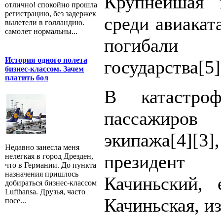
Крупнейшая 
отлично! спокойно прошла
регистрацию, без задержек
среди авиакат
вылетели в голландию.
самолет нормальны...
погибали
История одного полета
государства[5]
бизнес-классом. Зачем
платить бол
В катастро
пассажиро
экипажа[4][3
Недавно занесла меня
президен
нелегкая в город Дрезден,
что в Германии. До пункта
назначения пришлось
Качиньский,
добираться бизнес-классом
Lufthansa. Друзья, часто
Качиньская, и
посе...