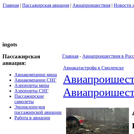
Главная
|
Пассажирская авиация
|
Авиапроишествия
|
Новости 
ingots
Пассажирская
Главная
-
Авиапроишествия в Рос
авиация:
Авиакатастрофа в Смоленске
Авиакомпании мира
Авиапроишес
Авиакомпании СНГ
Аэропорты мира
Авиапроишест
Аэропорты СНГ
Пассажирские
самолеты
Энциклопедия
пассажирской авиации
Работа в авиации