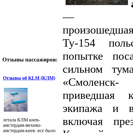
— авиак
произошедшая
Ту-154 пол
попытке пос
Отзывы пассажиров:
сильном тум
Отзывы об KLM (КЛМ)
«Смоленск
приведшая 
экипажа и в
включая пре
летала КЛМ киев-
амстердам-мехико-
амстердам-киев. все было