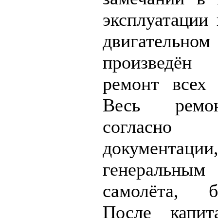
эксплуатации 
двигательн
произведё
ремонт всех 
Весь ремо
согласно
документаци
генеральным
самолёта, б
После капит