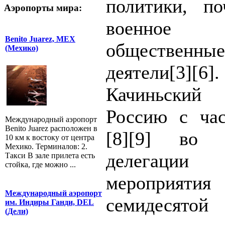
политики, п
Аэропорты мира:
военное к
Benito Juarez, MEX
общественны
(Мехико)
деятели[3]
Качиньский
Россию с час
Международный аэропорт
Benito Juarez расположен в
[8][9] во 
10 км к востоку от центра
Мехико. Терминалов: 2.
делегации
Такси В зале прилета есть
стойка, где можно ...
мероприят
Международный аэропорт
семидесят
им. Индиры Ганди, DEL
(Дели)