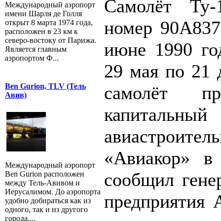
Самолёт Ту-
Международный аэропорт
имени Шарля де Голля
номер 90A837
открыт 8 марта 1974 года,
расположен в 23 км к
северо-востоку от Парижа.
июне 1990 го
Является главным
аэропортом Ф...
29 мая по 21 
Ben Gurion, TLV (Тель
самолёт пр
Авив)
капитальн
авиастроител
«Авиакор» в 
Международный аэропорт
сообщил гене
Ben Gurion расположен
между Тель-Авивом и
Иерусалимом. До аэропорта
предприятия А
удобно добираться как из
одного, так и из другого
города,...