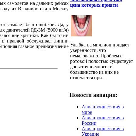
ых самолетов на дальних рейсах
цена которых приятн
 году из Владивостока в Москву
.
тот самолет был ошибкой. Да, у
х двигателей РД-3М (5000 кг/ч)
вался вне критики. Как бы то ни
й и правдой обслуживал линии,
Улыбка на миллион придает
ыполняя главное предназначение
уверенности, что
немаловажно. Проблем с
ротовой полостью существует
достаточно много, и
большинство из них не
отличается при...
Новости авиации:
Авиапроишествия в
мире
Авиапроишествия в
России
Авиапроишествия в
Украине