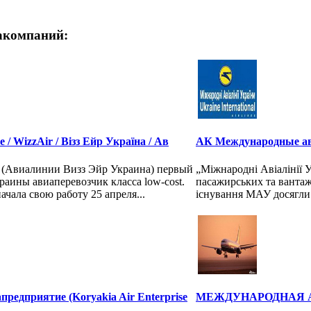
акомпаний:
e / WizzAir / Візз Ейр Україна / Ав
АК Международные а
e (Авиалинии Визз Эйр Украина) первый
„Міжнародні Авіалінії 
раины авиаперевозчик класса low-cost.
пасажирських та вантаж
чала свою работу 25 апреля...
існування МАУ досягли у
предприятие (Koryakia Air Enterprise
МЕЖДУНАРОДНАЯ 