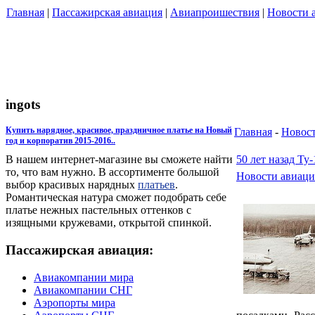
Главная
|
Пассажирская авиация
|
Авиапроишествия
|
Новости 
ingots
Купить нарядное, красивое, праздничное платье на Новый
Главная
-
Новост
год и корпоратив 2015-2016..
50 лет назад Ту
В нашем интернет-магазине вы сможете найти
то, что вам нужно. В ассортименте большой
Новости авиац
выбор красивых нарядных
платьев
.
Романтическая натура сможет подобрать себе
платье нежных пастельных оттенков с
изящными кружевами, открытой спинкой.
Пассажирская авиация:
Авиакомпании мира
Авиакомпании СНГ
Аэропорты мира