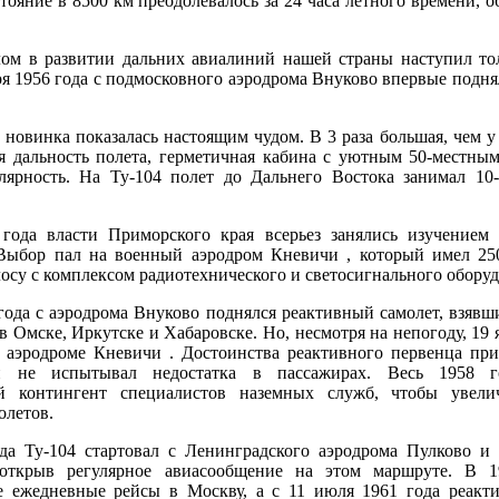
тояние в 8500 км преодолевалось за 24 часа летного времени, о
ом в развитии дальних авиалиний нашей страны наступил тол
ря 1956 года с подмосковного аэродрома Внуково впервые поднял
новинка показалась настоящим чудом. В 3 раза большая, чем у 
я дальность полета, герметичная кабина с уютным 50-местны
улярность. На Ту-104 полет до Дальнего Востока занимал 1
 года власти Приморского края всерьез занялись изучением
 Выбор пал на военный аэродром Кневичи , который имел 25
осу с комплексом радиотехнического и светосигнального оборуд
 года с аэродрома Внуково поднялся реактивный самолет, взявш
в Омске, Иркутске и Хабаровске. Но, несмотря на непогоду, 19 
 аэродроме Кневичи . Достоинства реактивного первенца пр
н не испытывал недостатка в пассажирах. Весь 1958 го
й контингент специалистов наземных служб, чтобы увели
олетов.
да Ty-104 стартовал с Ленинградского аэродрома Пулково и 
 открыв регулярное авиасообщение на этом маршруте. В 
е ежедневные рейсы в Москву, а с 11 июля 1961 года реакт