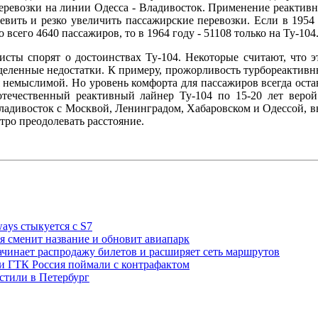
еревозки на линии Одесса - Владивосток. Применение реактивн
евить и резко увеличить пассажирские перевозки. Если в 1954
 всего 4640 пассажиров, то в 1964 году - 51108 только на Ту-104
исты спорят о достоинствах Ту-104. Некоторые считают, что э
деленные недостатки. К примеру, прожорливость турбореактивны
я немыслимой. Но уровень комфорта для пассажиров всегда оста
отечественный реактивный лайнер Ту-104 по 15-20 лет веро
адивосток с Москвой, Ленинградом, Хабаровском и Одессой, в
тро преодолевать расстояние.
rways стыкуется с S7
я сменит название и обновит авиапарк
ачинает распродажу билетов и расширяет сеть маршрутов
и ГТК Россия поймали с контрафактом
стили в Петербург