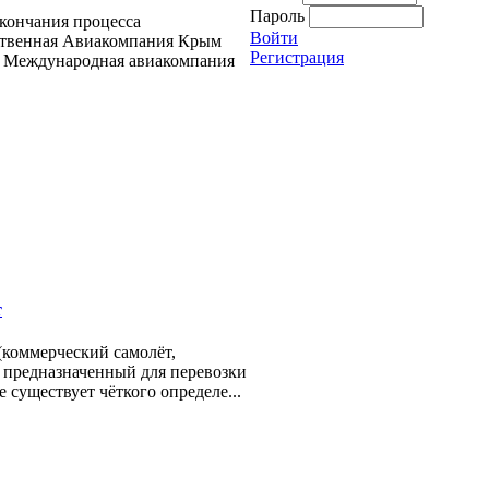
Пароль
окончания процесса
Войти
ственная Авиакомпания Крым
Регистрация
О Международная авиакомпания
т
(коммерческий самолёт,
 предназначенный для перевозки
 существует чёткого определе...