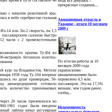
бщее время в пути составляло 48
Ведь все девушки –
прекрасные создания,...
ько с началом реактивной эры,
ась в небо серебристая стальная
Авиационная отрасль в
Украине - итоги 10 месяцев
2009 г
Ил-14 или Ли-2 скорость, на 1,5
м пассажирским салоном быстро
0-12 часов с 2 промежуточными
 возможности приема Ту-l04 во
00-метровую бетонную взлетно-
По итогам работы за 10
ования.
месяцев 2009 года
украинскими
ий курс на Владивосток. Метели
авиакомпаниями было
января 1958 года Ту-104 впервые
перевезено 4,5 млн.
ишлись по душе приморцам, 50-
пассажиров. Это на 17,5%
д авиапредприятие готовило
меньше, чем годом ранее,
чить количество принимаемых
сообщ...
через 20 часов приземлился во
1960-1961 годах были введены
Незаменимость
ивный лайнер начал регулярные
лингвальных брекетов,