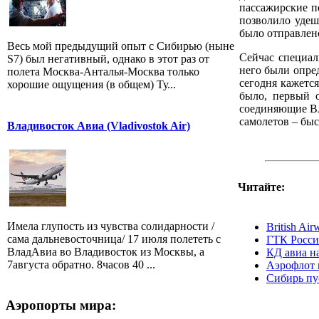
пассажирские п
позволило удеш
было отправлено
Весь мой предыдущий опыт с Сибирью (ныне
Сейчас специал
S7) был негативный, однако в этот раз от
него были опре
полета Москва-Анталья-Москва только
сегодня кажетс
хорошие ощущения (в общем) Ту...
было, первый 
соединяющие Вл
самолетов – быс
Владивосток Авиа (Vladivostok Air)
Читайте:
Имела глупость из чувства солидарности /
British Ai
сама дальневосточница/ 17 июля полететь с
ГТК Росси
ВладАвиа во Владивосток из Москвы, а
КД авиа н
7августа обратно. 8часов 40 ...
Аэрофлот 
Сибирь пу
Аэропорты мира: