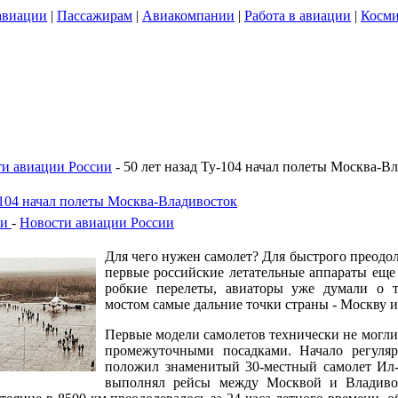
авиации
|
Пассажирам
|
Авиакомпании
|
Работа в авиации
|
Косми
и авиации России
- 50 лет назад Ту-104 начал полеты Москва-В
-104 начал полеты Москва-Владивосток
ии
-
Новости авиации России
Для чего нужен самолет? Для быстрого преодол
первые российские летательные аппараты еще 
робкие перелеты, авиаторы уже думали о 
мостом самые дальние точки страны - Москву 
Первые модели самолетов технически не могли
промежуточными посадками. Начало регуля
положил знаменитый 30-местный самолет Ил-1
выполнял рейсы между Москвой и Владиво