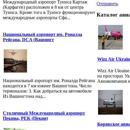
Международный аэропорт Туниса Картаж
Отправить
(Карфаген) расположен в 8 км от центра
Туниса. Кроме того в Тунисе функционируют
Каталог ави
международные аэропорты Сфа...
Национальный аэропорт им. Роналда
Рейгана, DCA (Вашингт
Wizz Air Ukrain
Wizz Air Ukrain
на просторах Ук
Национальный аэропорт им. Роналда Рейгана
Авиакомпания на
находится в 7 км южнее Вашингтона. Число
терминалов: 3. Как добраться на автомобиле
Из Вашингтона над...
Столичный Международный аэропорт
Пекина, PEK (Пекин)
Корякское авиа