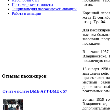
Аэропорты СНГ
посадками. Расс
Пассажирские самолеты
часов.
Энциклопедия пассажирской авиации
Коренной перел
Работа в авиации
когда 15 сентяб
птица Ту-104.
Для пассажиров 
тыс. км больша
завоевали поп
посадками.
В начале 1957
Владивостоке.
посадочную пол
13 января 1958
задержали рейс 
Отзывы пассажиров:
приземлился на
местный сало
дополнительны
реактивных сам
Отчет о полете DME-AYT-DME с S7
20 мая 1959 го
Владивостоке,
дополнительны