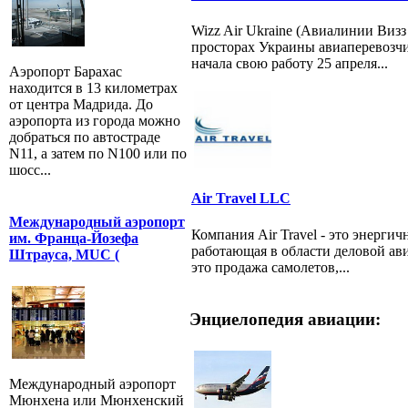
Wizz Air Ukraine (Авиалинии Виз
просторах Украины авиаперевозчи
начала свою работу 25 апреля...
Аэропорт Барахас
находится в 13 километрах
от центра Мадрида. До
аэропорта из города можно
добраться по автостраде
N11, а затем по N100 или по
шосс...
Air Travel LLC
Международный аэропорт
Компания Air Travel - это энерги
им. Франца-Йозефа
работающая в области деловой ав
Штрауса, MUC (
это продажа самолетов,...
Энциелопедия авиации:
Международный аэропорт
Мюнхена или Мюнхенский