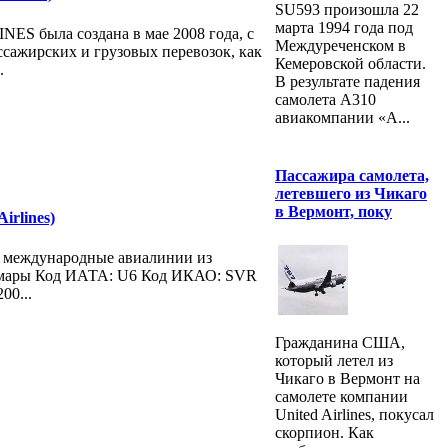
SU593 произошла 22
марта 1994 года под
S была создана в мае 2008 года, с
Междуреченском в
сажирских и грузовых перевозок, как
Кемеровской области.
.
В результате падения
самолета A310
авиакомпании «А...
Пассажира самолета,
летевшего из Чикаго
в Вермонт, поку
irlines)
и международные авиалинии из
амары Код ИАТА: U6 Код ИКАО: SVR
00...
Гражданина США,
который летел из
Чикаго в Вермонт на
самолете компании
United Airlines, покусал
скорпион. Как