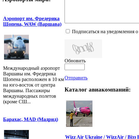
Аэропорт им. Фредерика
Шопена, WAW (Варшава)
Подписаться на уведомления о
Обновить
Международный аэропорт
Варшавы им. Фредерика
Отправить
Шопена расположен в 10 км
на юго-восток от центра
Каталог авиакомпаний:
Варшавы. Пассажиры
международных полетов
(кроме СШ...
Барахас, MAD (Мадрид)
Wizz Air Ukraine / WizzAir / Візз