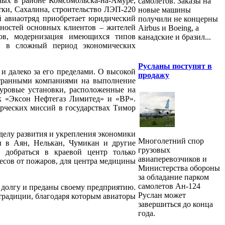
мых в районе Комсомольска-на-Амуре,
самолетов. Заказы на
ки, Сахалина, строительство ЛЭП-220
новые машины
 авиаотряд приобретает юридический
получили не концерны
бностей основных клиентов – жителей
Airbus и Boeing, а
дов, модернизация имеющихся типов
канадские и бразил...
и в сложный период экономических
Русланы поступят в
и далеко за его пределами. О высокой
продажу
странными компаниями на выполнение
буровые установки, расположенные на
ак «Эксон Нефтегаз Лимитед» и «ВР».
рческих миссий в государствах Тимор
 делу развития и укрепления экономики
Многолетний спор
ы в Аян, Нелькан, Чумикан и другие
грузовых
т добраться в краевой центр только
авиаперевозчиков и
есов от пожаров, для центра медицины
Мини­стерства обороны
за обладание парком
самолетов Ан-124
 долгу и преданы своему предприятию.
Руслан может
традиции, благодаря которым авиаторы
завершиться до конца
года.