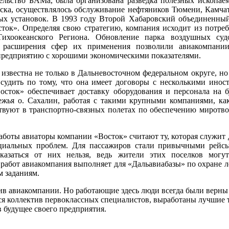
льство БАМа, была организована разведка полезных ископае
ска, осуществлялось обслуживание нефтяников Тюмени, Камчат
ых установок. В 1993 году Второй Хабаровский объединенный
ок». Определяя свою стратегию, компания исходит из потре
Тихоокеанского Региона. Обновление парка воздушных су
 расширения сфер их применения позволили авиакомпани
 предприятию с хорошими экономическими показателями.
звестна не только в Дальневосточном федеральном округе, но 
судить по тому, что она имеет договоры с несколькими ино
Восток» обеспечивает доставку оборудования и персонала на 
ежья о. Сахалин, работая с такими крупными компаниями, к
вуют в транспортно-связных полетах по обеспечению миротво
работы авиаторы компании «Восток» считают ту, которая служит
циальных проблем. Для пассажиров стали привычными рейс
казаться от них нельзя, ведь жители этих поселков могу
работ авиакомпания выполняет для «Дальавиабазы» по охране л
м заданиям.
в авиакомпании. Но работающие здесь люди всегда были верны
я коллектив первоклассных специалистов, выработаны лучшие 
в будущее своего предприятия.