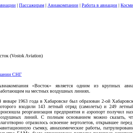
авиации
|
Пассажирам
|
Авиакомпании
|
Работа в авиации
|
Косми
сток (Vostok Aviation)
пании СНГ
Авиакомпания «Восток» является одним из крупных авиа
работающим на местных воздушных линиях.
В январе 1963 года в Хабаровске был образован 2-ой Хабаровс
которого входили 143 летный отряд (самолеты) и 249 летный
произошла реорганизация предприятия и аэропорт получил на
воздушных линий. С полным основанием можно сказать, чт
благотворно отразилось освоение вертолетов, открывшее пере
авитационную съемку, авиахимические работы, патрулировани