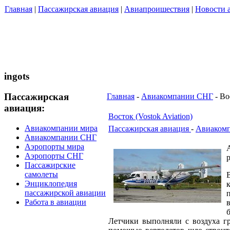
Главная
|
Пассажирская авиация
|
Авиапроишествия
|
Новости 
ingots
Пассажирская
Главная
-
Авиакомпании СНГ
- Во
авиация:
Восток (Vostok Aviation)
Авиакомпании мира
Пассажирская авиация
-
Авиаком
Авиакомпании СНГ
Аэропорты мира
Аэропорты СНГ
Пассажирские
самолеты
Энциклопедия
пассажирской авиации
Работа в авиации
Летчики выполняли с воздуха гр