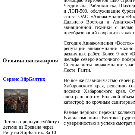
помощью вертолетов шло строите
Чегдомына, Райчихинска, Шахтер
и ЛЭП-500, обслуживание буров
статус ОАО «Авиакомпания «Вост
Дальнего Востока и Азиатско-
авиационной техники с целью
преобразований сохраниться как
Сегодня Авиакомпания «Восток» и
репутации авиакомпании можно 
различных работ. Более 9 лет «
шельфе северо-восточного побер
Отзывы пассажиров:
Специалисты авиакомпании участ
Лесте, Гаити.
Сервис ЭйрБалтик
Но все же главной частью своей 
Хабаровского края, решению со
поселки Хабаровского края. От
авиатранспортом. Большой объем 
катастроф по срочным санитарны
Разные периоды пережил коллекти
В авиакомпании «Восток» трудитс
Летел в прошлую субботу с
с уверенностью в успехе смотрят 
детьми из Еревана через
Ригу на ЭйрБалтик. За 10