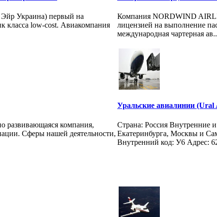
з Эйр Украина) первый на
Компания NORDWIND AIRLINE
к класса low-cost. Авиакомпания
лицензией на выполнение пас
международная чартерная ав..
Уральские авиалинии (Ural A
чно развивающаяся компания,
Страна: Россия Внутренние 
иации. Сферы нашей деятельности,
Екатеринбурга, Москвы и С
Внутренний код: У6 Адрес: 62