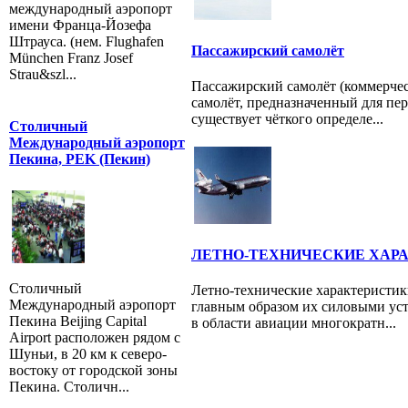
международный аэропорт
имени Франца-Йозефа
Штрауса. (нем. Flughafen
Пассажирский самолёт
München Franz Josef
Strau&szl...
Пассажирский самолёт (коммерчес
самолёт, предназначенный для пер
существует чёткого определе...
Столичный
Международный аэропорт
Пекина, PEK (Пекин)
ЛЕТНО-ТЕХНИЧЕСКИЕ ХАР
Столичный
Летно-технические характеристик
Международный аэропорт
главным образом их силовыми уст
Пекина Beijing Capital
в области авиации многократн...
Airport расположен рядом с
Шуньи, в 20 км к северо-
востоку от городской зоны
Пекина. Столичн...