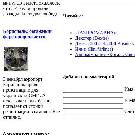
минут до вылета оказалось,
что 3-4 места проданы
дважды. Было два свободн...
Читайте:
Борисполь: багажный
«ГАЗПРОМАВИА»
фарс продолжается
Декстер (Dexter)
Джет-2000 (Jet-2000 Business 
Илин (Ilin Airlines)
Авиакомпания «Когалымавиа
Добавить комментарий
3 декабря аэропорт
Борисполь провел
Имя 
презентацию для
украинских СМИ. А
E-Mai
показывали, как багаж
попадает от стойки
Сайт
регистрации в самолет. Все
отлично.
Аэропорты мира: