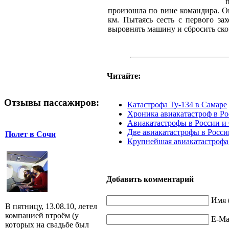
произошла по вине командира. Он
км. Пытаясь сесть с первого за
выровнять машину и сбросить ско
Читайте:
Отзывы пассажиров:
Катастрофа Ту-134 в Самаре
Хроника авиакатастроф в Р
Авиакатастрофы в России и 
Две авиакатастрофы в Росси
Полет в Сочи
Крупнейшая авиакатастрофа
Добавить комментарий
Имя 
В пятницу, 13.08.10, летел
компанией втроём (у
E-Mai
которых на свадьбе был