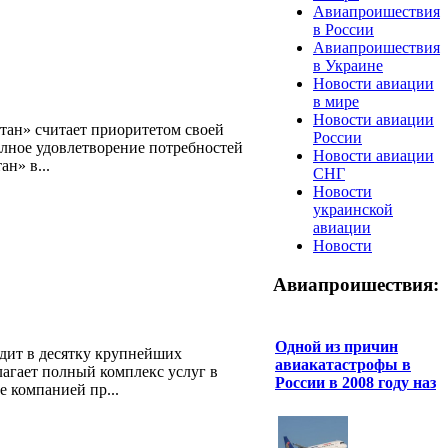
Авиапроишествия
в России
Авиапроишествия
в Украине
Новости авиации
в мире
Новости авиации
ан» считает приоритетом своей
России
лное удовлетворение потребностей
Новости авиации
н» в...
СНГ
Новости
украинской
авиации
Новости
Авиапроишествия:
Одной из причин
ит в десятку крупнейших
авиакатастрофы в
агает полный комплекс услуг в
России в 2008 году наз
е компанией пр...