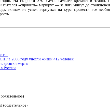
поздно. На скорости 370 км/час самолёт врезался в землю. 
 пытался «спрямить» маршрут — за пять минут до столкновени
хода, экипаж не успел вернуться на курс, провести все необ
рость.
оссии
СНГ в 2006 году унесли жизни 412 человек
и: десятки жертв
 в России
(обязательное)
l (обязательное)