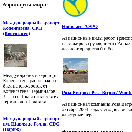
Аэропорты мира:
Международный аэропорт
Николаев-АЭРО
Копенгагена, CPH
(Копенгаген)
Авиационные виды работ Транспо
пассажиров, грузов, почты Авиах
лесов от вредителей и бо...
Международный аэропорт
Копенгагена расположен в
8 км на юго-восток от
Копенгагена. Терминалов:
Роза Ветров / Роза Вітрів / Wind
3. Такси Такси стоят у всех
терминалов. Плата за...
Авиационная компания Роза Ветро
октября 2003 года. Сегодня авиак
чартерные перев...
Международный аэропорт
им. Шарля де Голля, CDG
(Париж)
Энциелопедия авиации: