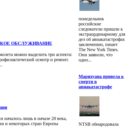
понедельник
российские
следователи пришли к
экстраординарному для
дел об авиакатастрофах
КОЕ ОБСЛУЖИВАНИЕ
заключению, пишет
The New York Times.
молета можно выделить три аспекта:
Они заявили, что
рофилактический осмотр и ремонт.
одно...
..
Марихуана привела к
смерти в
авиакатастрофе
ации
 началось лишь в начале 20 века,
ии и некоторых стран Европы
NTSB обнародовала