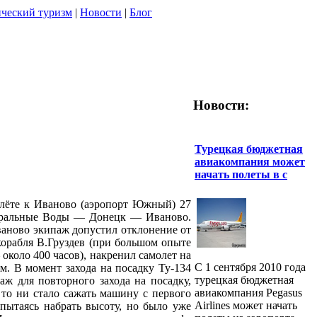
ческий туризм
|
Новости
|
Блог
Новости:
Турецкая бюджетная
авиакомпания может
начать полеты в с
длёте к Иваново (аэропорт Южный) 27
неральные Воды — Донецк — Иваново.
Иваново экипаж допустил отклонение от
корабля В.Груздев (при большом опыте
около 400 часов), накренил самолет на
С 1 сентября 2010 года
 м. В момент захода на посадку Ту-134
турецкая бюджетная
ж для повторного захода на посадку,
авиакомпания Pegasus
 то ни стало сажать машину с первого
Airlines может начать
 пытаясь набрать высоту, но было уже