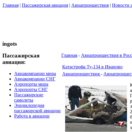
Главная
|
Пассажирская авиация
|
Авиапроишествия
|
Новости 
ingots
Пассажирская
Главная
-
Авиапроишествия в Рос
авиация:
Катастрофа Ту-134 в Иваново
Авиакомпании мира
Авиапроишествия
-
Авиапроишест
Авиакомпании СНГ
Аэропорты мира
Аэропорты СНГ
Пассажирские
самолеты
Энциклопедия
пассажирской авиации
Работа в авиации