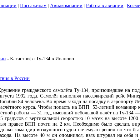
авиации
|
Пассажирам
|
Авиакомпании
|
Работа в авиации
|
Косми
сии
- Катастрофа Ту-134 в Иваново
вия в России
Крушение гражданского самолёта Ту-134, произошедшее на по
августа 1992 года. Самолёт выполнял пассажирский рейс Ми
Погибли 84 человека. Во время захода на посадку в аэропорту 
расчётного курса. Чтобы попасть на ВПП, 53-летний командир 
лётной работы — 31 год, имевший небольшой налёт на Ту-134 — 
25 градусов с вертикальной скоростью 10 м/сек на высоте 1200
был правее ВПП почти на 2 км. Необходимо было сделать вира
однако командир воздушного судна почему-то решил во что бы
захода. На высоте 40 м он опомнился, взяв штурвал на себя и