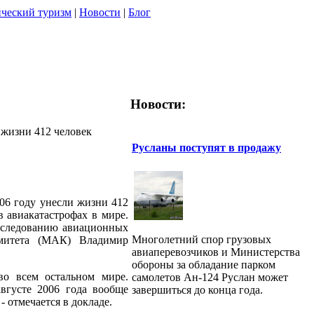
ческий туризм
|
Новости
|
Блог
Новости:
 жизни 412 человек
Русланы поступят в продажу
06 году унесли жизни 412
в авиакатастрофах в мире.
сследованию авиационных
Многолетний спор грузовых
омитета (МАК) Владимир
авиаперевозчиков и Мини­стерства
обороны за обладание парком
во всем остальном мире.
самолетов Ан-124 Руслан может
вгусте 2006 года вообще
завершиться до конца года.
- отмечается в докладе.