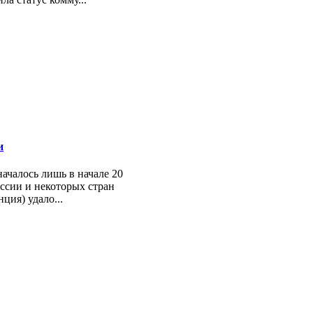
и
ачалось лишь в начале 20
ссии и некоторых стран
ция) удало...