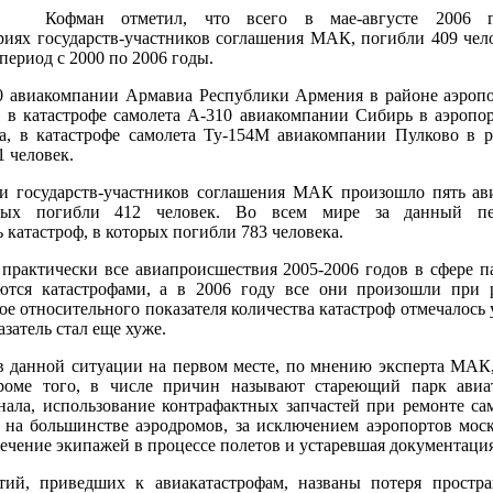
Кофман отметил, что всего в мае-августе 2006 г
иях государств-участников соглашения МАК, погибли 409 челов
период с 2000 по 2006 годы.
0 авиакомпании Армавиа Республики Армения в районе аэропо
, в катастрофе самолета А-310 авиакомпании Сибирь в аэропо
ка, в катастрофе самолета Ту-154М авиакомпании Пулково в 
1 человек.
ии государств-участников соглашения МАК произошло пять ав
орых погибли 412 человек. Во всем мире за данный пе
 катастроф, в которых погибли 783 человека.
, практически все авиапроисшествия 2005-2006 годов в сфере 
ются катастрофами, а в 2006 году все они произошли при 
ое относительного показателя количества катастроф отмечалось у
азатель стал еще хуже.
 данной ситуации на первом месте, по мнению эксперта МАК,
роме того, в числе причин называют стареющий парк авиат
нала, использование контрафактных запчастей при ремонте сам
 на большинстве аэродромов, за исключением аэропортов моско
ечение экипажей в процессе полетов и устаревшая документация
й, приведших к авиакатастрофам, названы потеря простра