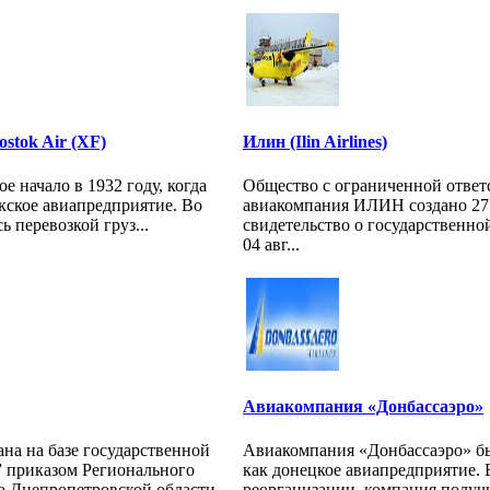
stok Air (XF)
Илин (Ilin Airlines)
е начало в 1932 году, когда
Общество с ограниченной ответ
кское авиапредприятие. Во
авиакомпания ИЛИН создано 27 
 перевозкой груз...
свидетельство о государственно
04 авг...
Авиакомпания «Донбассаэро»
на на базе государственной
Авиакомпания «Донбассаэро» бы
 приказом Регионального
как донецкое авиапредприятие. В
 Днепропетровской области...
реорганизации, компания получи