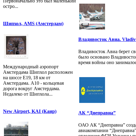
Первоначально это был маленький
остро...
Шипхол, AMS (Амстердам)
Владивосток Авиа. Vladivo
Владивосток Авиа берет сво
было основано Владивосто
время войны оно занималось
Международный аэропорт
Амстердама Шипхол расположен
на шоссе E19, 18 км от
Амстердама. A10 - кольцевая
дорога вокруг Амстердама.
Недалеко от Шипхола...
New Airport, KAI (Каир)
АК “Днеправиа”
ОАО АК “Днеправиа” созда
авиакомпании “Днеправиа”
отделения ФГИ Украины по