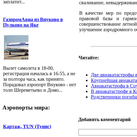
заплатит...
сваливание, невыдерживани
В качестве мер по предо
правовой базы и гармон
ГазпромАвиа из Внуково в
совершенствование летной
Пулково на Яке
улучшение аэродромного о
Читайте:
Вылет самолета в 18-00,
регистрация началась в 16-55, а не
Две авиакатастрофы в
за полтора часа, как принято.
Крупнейшая авиаката
Порадовал аэропорт Внуково - нет
Авиакатастрофа в Со
толп Шереметьево и Домо...
В авиакатастрофе в К
Родственники погибши
Аэропорты мира:
Добавить комментарий
Картаж, TUN (Тунис)