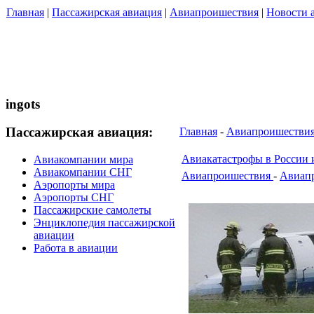
Главная
|
Пассажирская авиация
|
Авиапроишествия
|
Новости 
ingots
Пассажирская авиация:
Главная
-
Авиапроишествия
Авиакатастрофы в России 
Авиакомпании мира
Авиакомпании СНГ
Авиапроишествия
-
Авиапр
Аэропорты мира
Аэропорты СНГ
Пассажирские самолеты
Энциклопедия пассажирской
авиации
Работа в авиации