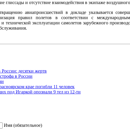
е глиссады и отсутствие взаимодействия в экипаже воздушного
твращению авиапроисшествий в докладе указывается соверш
изация правил полетов в соответствии с международным
 и технической эксплуатации самолетов зарубежного производс
бслуживания.
 России: десятки жертв
строфа в России
чи
расноярском крае погибли 11 человек
х под Игаркой опознали 9 тел из 12-ти
Имя (обязательное)