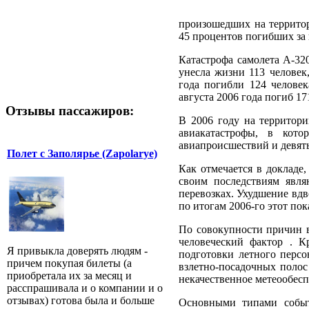
произошедших на территор
45 процентов погибших за 
Катастрофа самолета А-32
унесла жизни 113 человек
года погибли 124 челове
августа 2006 года погиб 17
Отзывы пассажиров:
В 2006 году на территор
авиакатастрофы, в кот
авиапроисшествий и девять
Полет с Заполярье (Zapolarye)
Как отмечается в докладе
своим последствиям явля
перевозках. Ухудшение вдв
по итогам 2006-го этот пок
По совокупности причин в
человеческий фактор . К
Я привыкла доверять людям -
подготовки летного персо
причем покупая билеты (а
взлетно-посадочных полос
приобретала их за месяц и
некачественное метеообесп
расспрашивала и о компании и о
отзывах) готова была и больше
Основными типами событи