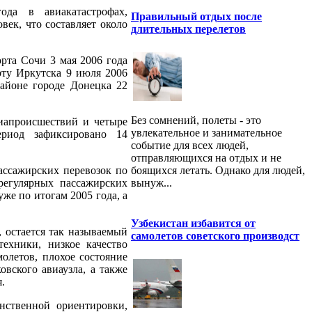
ода в авиакатастрофах,
Правильный отдых после
ек, что составляет около
длительных перелетов
рта Сочи 3 мая 2006 года
рту Иркутска 9 июля 2006
районе городе Донецка 22
Без сомнений, полеты - это
иапроисшествий и четыре
увлекательное и занимательное
риод зафиксировано 14
событие для всех людей,
отправляющихся на отдых и не
боящихся летать. Однако для людей,
пассажирских перевозок по
вынуж...
регулярных пассажирских
же по итогам 2005 года, а
Узбекистан избавится от
 остается так называемый
самолетов советского производст
ехники, низкое качество
олетов, плохое состояние
вского авиаузла, а также
.
нственной ориентировки,