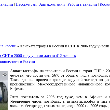
авиации
|
Пассажирам
|
Авиакомпании
|
Работа в авиации
|
Косми
 в России
- Авиакатастрофы в России и СНГ в 2006 году унесли
и СНГ в 2006 году унесли жизни 412 человек
оишествия в России
Авиакатастрофы на территории России и стран СНГ в 20
человек, что составляет 56% от общего числа погибших 
Такие данные привел в докладе ведущий эксперт по ра
происшествий Межгосударственного авиационного к
Кофман.
Этот показатель за 2006 год хуже, чем в Африке и 
Увеличение числа погибших в авиакатастрофах в мае-а
является беспрецедентным за период с 2000 по 2006 годы , 