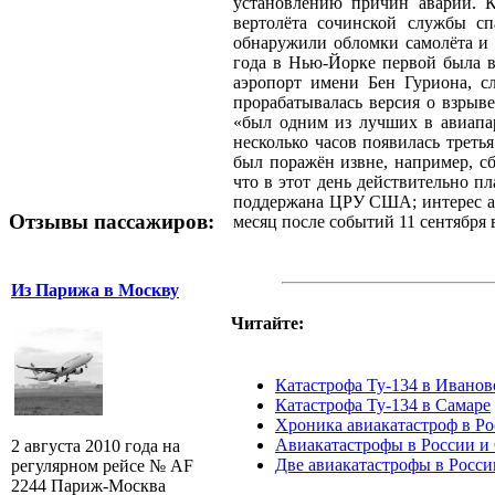
установлению причин аварии. К
вертолёта сочинской службы сп
обнаружили обломки самолёта и 
года в Нью-Йорке первой была в
аэропорт имени Бен Гуриона, сл
прорабатывалась версия о взрыв
«был одним из лучших в авиапа
несколько часов появилась треть
был поражён извне, например, с
что в этот день действительно п
поддержана ЦРУ США; интерес ам
Отзывы пассажиров:
месяц после событий 11 сентября
Из Парижа в Москву
Читайте:
Катастрофа Ту-134 в Иванов
Катастрофа Ту-134 в Самаре
Хроника авиакатастроф в Р
Авиакатастрофы в России и 
2 августа 2010 года на
Две авиакатастрофы в Росси
регулярном рейсе № AF
2244 Париж-Москва