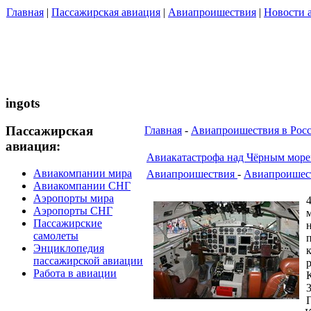
Главная
|
Пассажирская авиация
|
Авиапроишествия
|
Новости 
ingots
Пассажирская
Главная
-
Авиапроишествия в Рос
авиация:
Авиакатастрофа над Чёрным мор
Авиакомпании мира
Авиапроишествия
-
Авиапроишест
Авиакомпании СНГ
Аэропорты мира
Аэропорты СНГ
Пассажирские
самолеты
Энциклопедия
пассажирской авиации
Работа в авиации