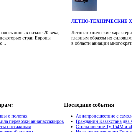
ЛЕТНО-ТЕХНИЧЕСКИЕ 
алось лишь в начале 20 века,
Летно-технические характери
 некоторых стран Европы
главным образом их силовыми
...
в области авиации многократн
ирам:
Последние события
вы о полетах
Авиапроисшествие с самол
ила перевозки авиапассажиров
Гражданин Казахстана два 
еты пассажирам
Столкновение Ту 154М и «
ический туризм
Из-за неисправности Боинг