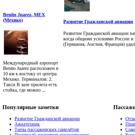
Benito Juarez, MEX
(Мехико)
Развитие Гражданской авиации
Развитие Гражданской авиации нач
когда общими усилиями России и
(Германия, Англия, Франция) удало
Международный аэропорт
Benito Juarez расположен в
10 км к востоку от центра
Мехико. Терминалов: 2.
Такси В зале прилета есть
стойка, где можно ...
Популярные заметки
Пассаж
Развитие Гражданской авиации
Отзы
Авиатехник
Прав
Типы пассажирских самолётов
Сов
Полетный диспетчер авиакомпании
Косм