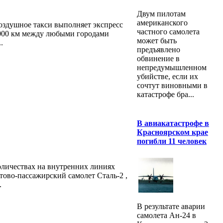
Двум пилотам
американского
воздушное такси выполняет экспресс
частного самолета
 000 км между любыми городами
может быть
.
предъявлено
обвинение в
непредумышленном
убийстве, если их
сочтут виновными в
катастрофе бра...
В авиакатастрофе в
Красноярском крае
погибли 11 человек
оличествах на внутренних линиях
тово-пассажирский самолет Cтaль-2 ,
.
В результате аварии
самолета Ан-24 в