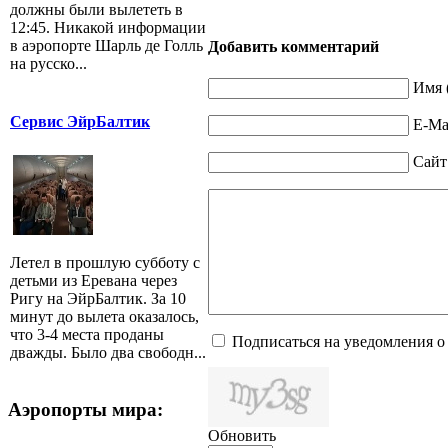
должны были вылететь в
12:45. Никакой информации
в аэропорте Шарль де Голль
Добавить комментарий
на русско...
Имя 
Сервис ЭйрБалтик
E-Mai
Сайт
Летел в прошлую субботу с
детьми из Еревана через
Ригу на ЭйрБалтик. За 10
минут до вылета оказалось,
что 3-4 места проданы
Подписаться на уведомления о
дважды. Было два свободн...
Аэропорты мира:
Обновить