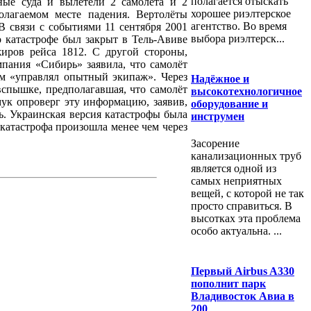
полагается отыскать
ные суда и вылетели 2 самолёта и 2
хорошее риэлтерское
олагаемом месте падения. Вертолёты
агентство. Во время
 связи с событиями 11 сентября 2001
выбора риэлтерск...
о катастрофе был закрыт в Тель-Авиве
жиров рейса 1812. С другой стороны,
мпания «Сибирь» заявила, что самолёт
м «управлял опытный экипаж». Через
Надёжное и
 вспышке, предполагавшая, что самолёт
высокотехнологичное
ук опроверг эту информацию, заявив,
оборудование и
ь. Украинская версия катастрофы была
инструмен
катастрофа произошла менее чем через
Засорение
канализационных труб
является одной из
самых неприятных
вещей, с которой не так
просто справиться. В
высотках эта проблема
особо актуальна. ...
Первый Airbus A330
пополнит парк
Владивосток Авиа в
200