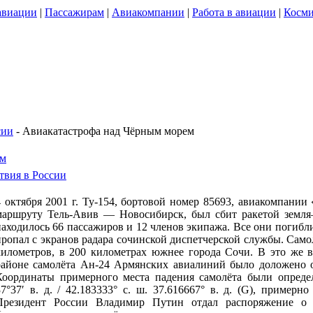
авиации
|
Пассажирам
|
Авиакомпании
|
Работа в авиации
|
Косми
сии
- Авиакатастрофа над Чёрным морем
ем
вия в России
4 октября 2001 г. Ту-154, бортовой номер 85693, авиакомпани
маршруту Тель-Авив — Новосибирск, был сбит ракетой земля
находилось 66 пассажиров и 12 членов экипажа. Все они погибл
пропал с экранов радара сочинской диспетчерской службы. Самол
километров, в 200 километрах южнее города Сочи. В это же 
районе самолёта Ан-24 Армянских авиалиний было доложено 
Координаты примерного места падения самолёта были определе
37°37′ в. д. / 42.183333° с. ш. 37.616667° в. д. (G), пример
Президент России Владимир Путин отдал распоряжение о 