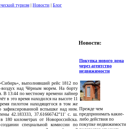
ческий туризм
|
Новости
|
Блог
Новости:
Покупка нового дома
через агентство
недвижимости
и «Сибирь», выполнявший рейс 1812 по
–воздух над Чёрным морем. На борту
и. В 13:44 по местному времени лайнер
ёт в это время находился на высоте 11
время пилотом находящегося в том же
Прежде чем
о зафиксированной вспышке над ним.
предпринимать какие-
ны 42.183333, 37.61666742°11′ с. ш.
либо действия по
но в 180 километрах от Новороссийска.
покупке недвижимости
создании специальной комиссии по