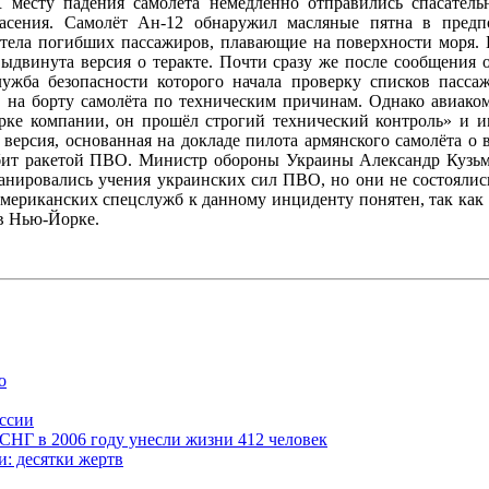
 месту падения самолёта немедленно отправились спасатель
асения. Самолёт Ан-12 обнаружил масляные пятна в предп
тела погибших пассажиров, плавающие на поверхности моря. В
ыдвинута версия о теракте. Почти сразу же после сообщения 
ужба безопасности которого начала проверку списков пасса
е на борту самолёта по техническим причинам. Однако авиако
рке компании, он прошёл строгий технический контроль» и и
я версия, основанная на докладе пилота армянского самолёта о
бит ракетой ПВО. Министр обороны Украины Александр Кузьм
ланировались учения украинских сил ПВО, но они не состоялис
ериканских спецслужб к данному инциденту понятен, так как 
 в Нью-Йорке.
о
оссии
СНГ в 2006 году унесли жизни 412 человек
и: десятки жертв