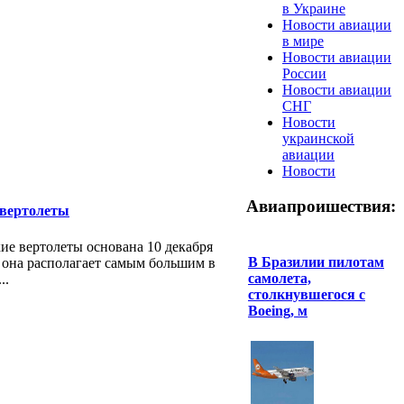
в Украине
Новости авиации
в мире
Новости авиации
России
Новости авиации
СНГ
Новости
украинской
авиации
Новости
Авиапроишествия:
вертолеты
е вертолеты основана 10 декабря
В Бразилии пилотам
я она располагает самым большим в
самолета,
..
столкнувшегося с
Boeing, м