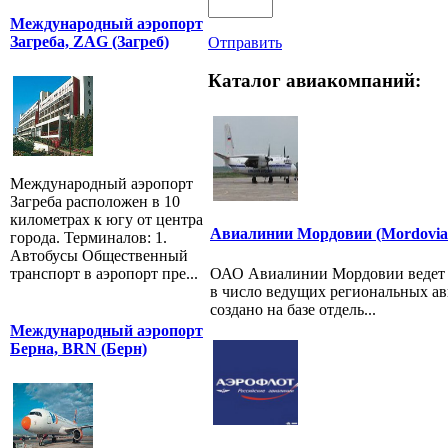
Международный аэропорт
Загреба, ZAG (Загреб)
Отправить
Каталог авиакомпаний:
Международный аэропорт
Загреба расположен в 10
километрах к югу от центра
Авиалинии Мордовии (Mordovia A
города. Терминалов: 1.
Автобусы Общественный
ОАО Авиалинии Мордовии ведет с
транспорт в аэропорт пре...
в число ведущих региональных а
создано на базе отдель...
Международный аэропорт
Берна, BRN (Берн)