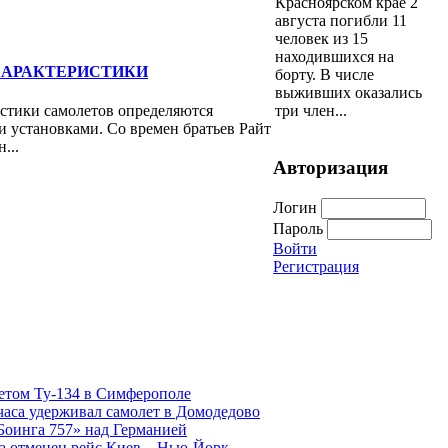
Красноярском крае 2
августа погибли 11
человек из 15
находившихся на
ХАРАКТЕРИСТИКИ
борту. В числе
выживших оказались
три член...
стики самолетов определяются
 установками. Со времен братьев Райт
...
Авторизация
Логин
Пароль
Войти
Регистрация
етом Ту-134 в Симферополе
часа удерживал самолет в Домодедово
Боинга 757» над Германией
а отменен рейс Киев – Нью-Йорк