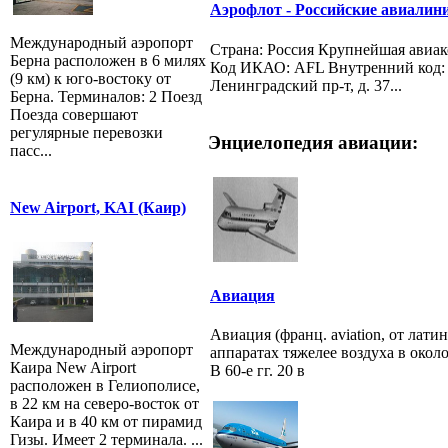
Аэрофлот - Российские авиалинии
Международный аэропорт
Страна: Россия Крупнейшая авиа
Берна расположен в 6 милях
Код ИКАО: AFL Внутренний код: С
(9 км) к юго-востоку от
Ленинградский пр-т, д. 37...
Берна. Терминалов: 2 Поезд
Поезда совершают
регулярные перевозки
Энциелопедия авиации:
пасс...
New Airport, KAI (Каир)
Авиация
Авиация (франц. aviation, от лати
Международный аэропорт
аппаратах тяжелее воздуха в око
Каира New Airport
В 60-е гг. 20 в
расположен в Гелиополисе,
в 22 км на северо-восток от
Каира и в 40 км от пирамид
Гизы. Имеет 2 терминала. ...