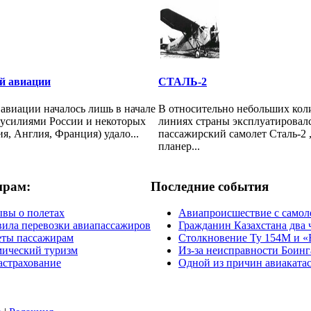
й авиации
СТАЛЬ-2
авиации началось лишь в начале
В относительно небольших кол
 усилиями России и некоторых
линиях страны эксплуатировалс
я, Англия, Франция) удало...
пассажирский самолет Cтaль-2 
планер...
ирам:
Последние события
вы о полетах
Авиапроисшествие с самол
ила перевозки авиапассажиров
Гражданин Казахстана два 
еты пассажирам
Столкновение Ту 154М и «
ический туризм
Из-за неисправности Боинг
страхование
Одной из причин авиакатас