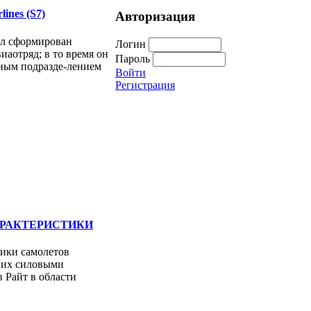
ines (S7)
Авторизация
ыл сформирован
Логин
аотряд; в то время он
Пароль
ным подразде-лением
Войти
Регистрация
АРАКТЕРИСТИКИ
тики самолетов
 их силовыми
 Райт в области