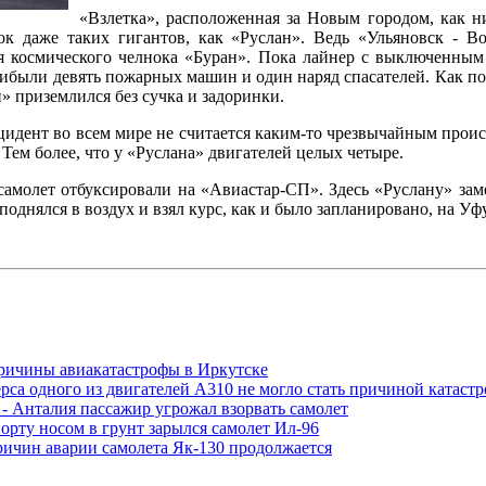
«Взлетка», расположенная за Новым городом, как н
ок даже таких гигантов, как «Руслан». Ведь «Ульяновск - В
я космического челнока «Буран». Пока лайнер с выключенным
прибыли девять пожарных машин и один наряд спасателей. Как п
н» приземлился без сучка и задоринки.
цидент во всем мире не считается каким-то чрезвычайным проис
Тем более, что у «Руслана» двигателей целых четыре.
молет отбуксировали на «Авиастар-СП». Здесь «Руслану» зам
поднялся в воздух и взял курс, как и было запланировано, на Уфу
ричины авиакатастрофы в Иркутске
рса одного из двигателей А310 не могло стать причиной катаст
 - Анталия пассажир угрожал взорвать самолет
орту носом в грунт зарылся самолет Ил-96
ричин аварии самолета Як-130 продолжается