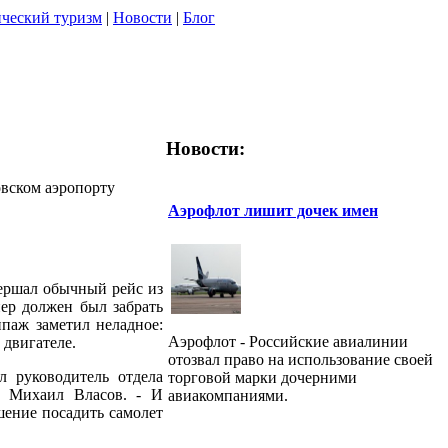
ческий туризм
|
Новости
|
Блог
Новости:
овском аэропорту
Аэрофлот лишит дочек имен
ершал обычный рейс из
ер должен был забрать
ипаж заметил неладное:
Аэрофлот - Российские авиалинии
 двигателе.
отозвал право на использование своей
л руководитель отдела
торговой марки дочерними
» Михаил Власов. - И
авиакомпаниями.
шение посадить самолет