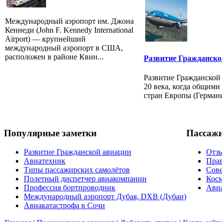
Международный аэропорт им. Джона
Кеннеди (John F. Kennedy International
Airport) — крупнейший
международный аэропорт в США,
расположен в районе Квин...
Развитие Гражданско
Развитие Гражданской 
20 века, когда общими
стран Европы (Германи
Популярные заметки
Пассаж
Развитие Гражданской авиации
Отзы
Авиатехник
Прав
Типы пассажирских самолётов
Сов
Полетный диспетчер авиакомпании
Косм
Профессия бортпроводник
Авиа
Международный аэропорт Дубая, DXB (Дубаи)
Авиакатастрофа в Сочи