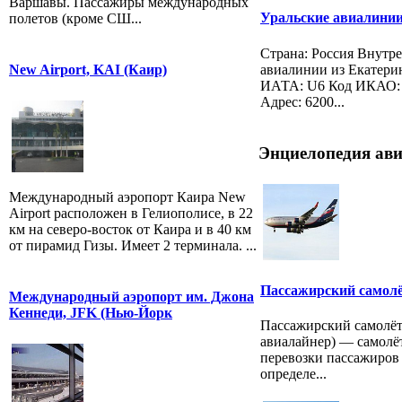
Варшавы. Пассажиры международных
Уральские авиалинии (
полетов (кроме СШ...
Страна: Россия Внутр
авиалинии из Екатери
New Airport, KAI (Каир)
ИАТА: U6 Код ИКАО: 
Адрес: 6200...
Энциелопедия ави
Международный аэропорт Каира New
Airport расположен в Гелиополисе, в 22
км на северо-восток от Каира и в 40 км
от пирамид Гизы. Имеет 2 терминала. ...
Пассажирский самол
Международный аэропорт им. Джона
Кеннеди, JFK (Нью-Йорк
Пассажирский самолёт
авиалайнер) — самолё
перевозки пассажиров 
определе...