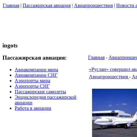
Главная
|
Пассажирская авиация
|
Авиапроишествия
|
Новости 
ingots
Пассажирская авиация:
Главная
-
Авиапроишес
«Руслан» совершил ав
Авиакомпании мира
Авиакомпании СНГ
Авиапроишествия
-
Ав
Аэропорты мира
Аэропорты СНГ
Пассажирские самолеты
Энциклопедия пассажирской
авиации
Работа в авиации