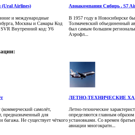
Ural Airlines)
Авиакомпания Сибирь . S7 Airl
енние и международные
В 1957 году в Новосибирске б
нбурга, Москвы и Самары Код
Толмачевский объединенный ави
SVR Внутренний код: У6
был самым большим региональ
Аэрофл...
ации:
ёт
ЛЕТНО-ТЕХНИЧЕСКИЕ Х
 (коммерческий самолёт,
Летно-технические характерис
т, предназначенный для
определяются главным образом
и багажа. Не существует чёткого
установками. Со времен братьев
авиации многократн...