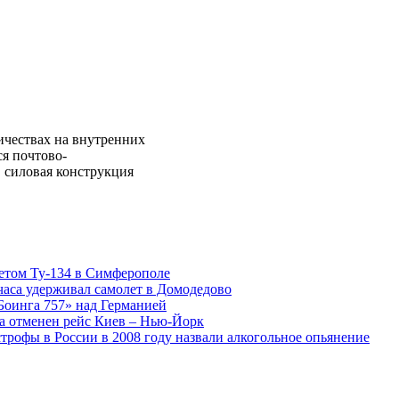
ичествах на внутренних
я почтово-
, силовая конструкция
етом Ту-134 в Симферополе
часа удерживал самолет в Домодедово
Боинга 757» над Германией
а отменен рейс Киев – Нью-Йорк
трофы в России в 2008 году назвали алкогольное опьянение