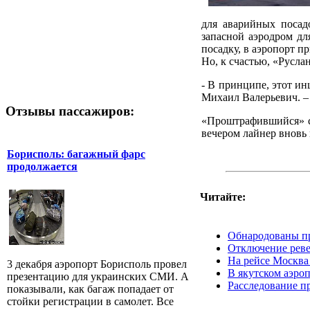
для аварийных посад
запасной аэродром дл
посадку, в аэропорт 
Но, к счастью, «Русла
- В принципе, этот ин
Михаил Валерьевич. – 
Отзывы пассажиров:
«Проштрафившийся» са
вечером лайнер вновь 
Борисполь: багажный фарс
продолжается
Читайте:
Обнародованы п
Отключение реве
На рейсе Москва
3 декабря аэропорт Борисполь провел
В якутском аэроп
презентацию для украинских СМИ. А
Расследование п
показывали, как багаж попадает от
стойки регистрации в самолет. Все