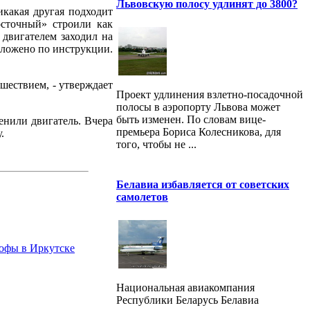
Львовскую полосу удлинят до 3800?
икакая другая подходит
осточный» строили как
 двигателем заходил на
оложено по инструкции.
шествием, - утверждает
Проект удлинения взлетно-посадочной
полосы в аэропорту Львова может
быть изменен. По словам вице-
енили двигатель. Вчера
премьера Бориса Колесникова, для
.
того, чтобы не ...
Белавиа избавляется от советских
самолетов
рофы в Иркутске
Национальная авиакомпания
Республики Беларусь Белавиа