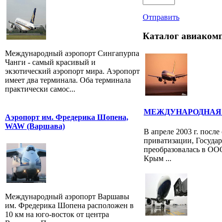
Отправить
Каталог авиаком
Международный аэропорт Сингапурпа
Чанги - самый красивый и
экзотический аэропорт мира. Аэропорт
имеет два терминала. Оба терминала
практически самос...
МЕЖДУНАРОДНАЯ
Аэропорт им. Фредерика Шопена,
WAW (Варшава)
В апреле 2003 г. посл
приватизации, Госуда
преобразовалась в О
Крым ...
Международный аэропорт Варшавы
им. Фредерика Шопена расположен в
10 км на юго-восток от центра