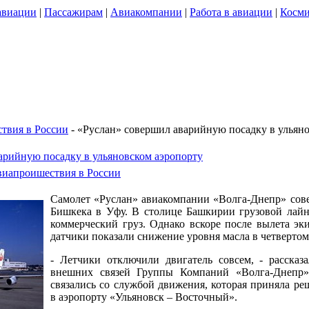
авиации
|
Пассажирам
|
Авиакомпании
|
Работа в авиации
|
Косми
твия в России
- «Руслан» совершил аварийную посадку в ульян
арийную посадку в ульяновском аэропорту
иапроишествия в России
Самолет «Руслан» авиакомпании «Волга-Днепр» сов
Бишкека в Уфу. В столице Башкирии грузовой лайн
коммерческий груз. Однако вскоре после вылета эк
датчики показали снижение уровня масла в четвертом
- Летчики отключили двигатель совсем, - рассказа
внешних связей Группы Компаний «Волга-Днепр
связались со службой движения, которая приняла ре
в аэропорту «Ульяновск – Восточный».