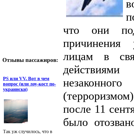
в
п
что они по
причинения 
лицам в св
Отзывы пассажиров:
действиям
PS или VV. Вот в чем
незаконного
вопрос (или лоу-кост по-
украински)
(терроризмом)
после 11 сент
было отозван
Так уж случилось, что в