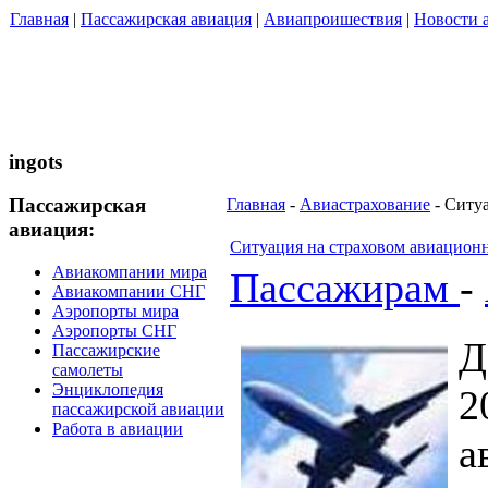
Главная
|
Пассажирская авиация
|
Авиапроишествия
|
Новости 
ingots
Пассажирская
Главная
-
Авиастрахование
- Ситу
авиация:
Ситуация на страховом авиацион
Авиакомпании мира
Пассажирам
-
Авиакомпании СНГ
Аэропорты мира
Аэропорты СНГ
Д
Пассажирские
самолеты
Энциклопедия
2
пассажирской авиации
Работа в авиации
а