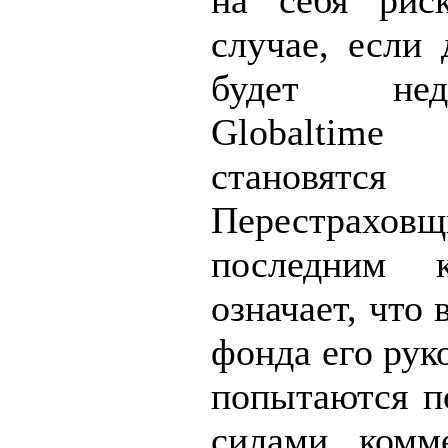
на себя рис
случае, если 
будет нед
Globaltime
стано
Перестра
последним к
означает, что
фонда его рук
попытаются п
силами комме