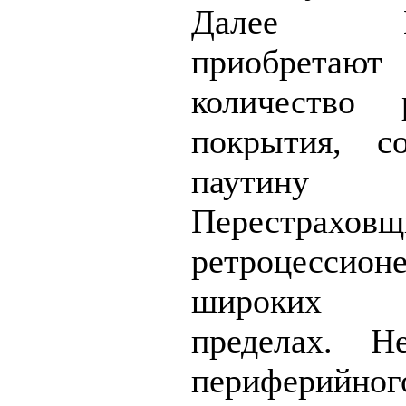
Далее Пер
приобрет
количество р
покрытия, с
паутину С
Перестра
ретроцесси
широких г
пределах. Н
перифери