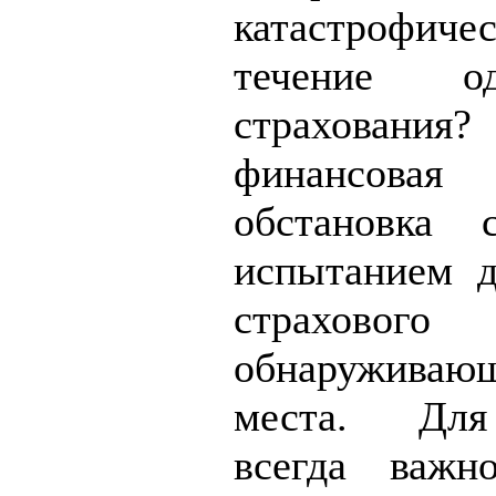
катастрофич
течение о
страховани
финансовая 
обстановка 
испытанием д
страхов
обнаруживающ
места. Для
всегда важн