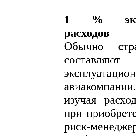
1 % эксп
расходов
Обычно стр
составля
эксплуатаци
авиакомпани
изучая расхо
при приобрете
риск-менедже