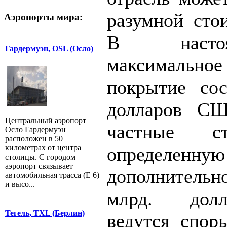
разумной сто
Аэропорты мира:
В насто
Гардермуэн, OSL (Осло)
максимальное
покрытие сос
долларов СШ
Центральный аэропорт
частные с
Осло Гардермуэн
расположен в 50
километрах от центра
определенную
столицы. С городом
аэропорт связывает
дополнительн
автомобильная трасса (E 6)
и высо...
млрд. долл
Тегель, TXL (Берлин)
ведутся спор