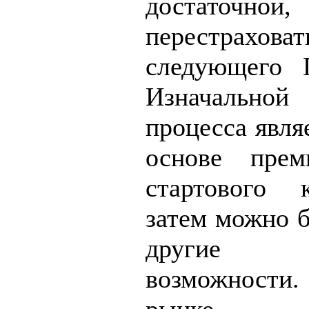
достаточ
перестрахов
следующего П
Изначально
процесса явля
основе прем
стартового 
затем можно б
другие ин
возможности.