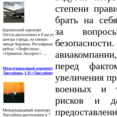
степени прав
брать на себя
за вопрос
Берлинский аэропорт
Тегель расположен в 8 км от
центра города, на северо-
безопасности.
западе Берлина. Регулярные
рейсы: «Люфтганза»,
авиакомпани
«Германия Экспресс». ...
перед факто
Международный аэропорт
Лиссабона, LIS (Лиссабон)
увеличения пр
военных и т
рисков и д
предоставлени
Международный аэропорт
Лиссабона расположен в 7