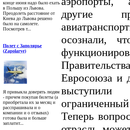
аэропорты, 
конце июня надо было ехать
в Польшу из Львова.
другие п
Преодолеть расстояние от
Киева до Львова решено
авиатрансп
было на самолете.
Посмотрев т...
осознали, ч
Полет с Заполярье
функциониро
(Zapolarye)
Правительс
Евросоюза и д
выступили
Я привыкла доверять людям
- причем покупая билеты (а
ограниченный
приобретала их за месяц и
расспрашивала и о
Теперь вопрос
компании и о отзывах)
готова была и больше
заплатит...
отрасль может