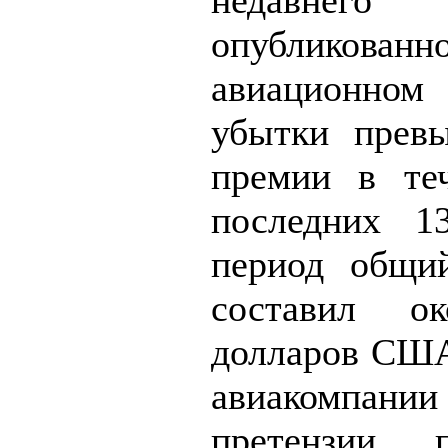
недавнего 
опубликованн
авиационном 
убытки прев
премии в те
последних 1
период общи
составил о
долларов США
авиакомпан
претензи