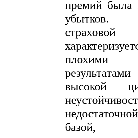
премий была 
убытков.
страхов
характеризуе
плохими 
результатами
высокой ц
неустойчи
недостаточн
базой, к