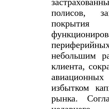
застрахован
полисов, з
покрытия пе
функциониров
перифери
небольшим ра
клиента, сокр
авиационн
избытком кап
рынка. Согла