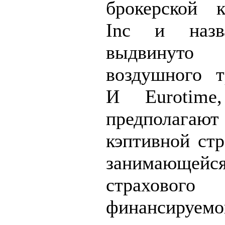
брокерской 
Inc и назва
выдвинуто
воздушного 
И Eurotime
предполаг
кэптивной стр
занимающейс
страховог
финансируемо