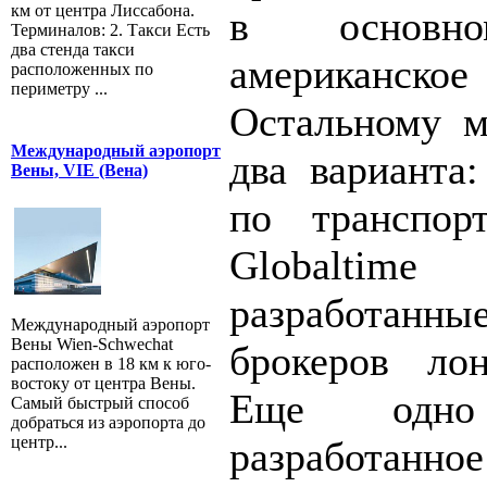
км от центра Лиссабона.
в основно
Терминалов: 2. Такси Есть
два стенда такси
американское
расположенных по
периметру ...
Остальному м
Международный аэропорт
два варианта:
Вены, VIE (Вена)
по транспор
Globalti
разработан
Международный аэропорт
Вены Wien-Schwechat
брокеров лон
расположен в 18 км к юго-
востоку от центра Вены.
Еще одно 
Самый быстрый способ
добраться из аэропорта до
центр...
разработан