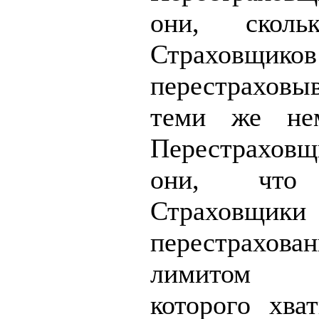
они, скольк
Страховщиков
перестраховы
теми же нем
Перестраховщ
они, что
Страхов
перестрахо
лимитом от
которого хва