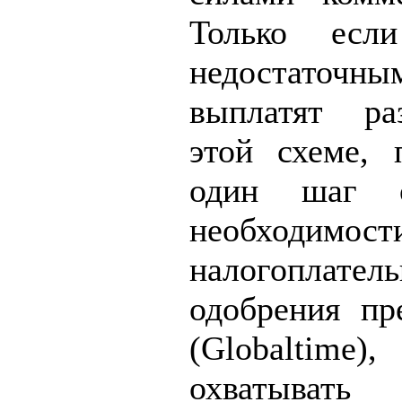
Только есл
недостаточны
выплатят ра
этой схеме, 
один шаг о
необходимост
налогоплат
одобрения п
(Globaltime)
охватыват