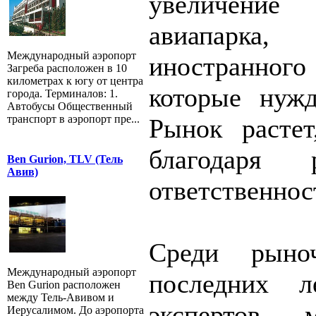
увеличение 
авиапарка,
Международный аэропорт
иностранног
Загреба расположен в 10
километрах к югу от центра
которые нужд
города. Терминалов: 1.
Автобусы Общественный
транспорт в аэропорт пре...
Рынок растет
благодаря 
Ben Gurion, TLV (Тель
Авив)
ответственнос
Среди рыно
Международный аэропорт
последних 
Ben Gurion расположен
между Тель-Авивом и
экспертов, 
Иерусалимом. До аэропорта