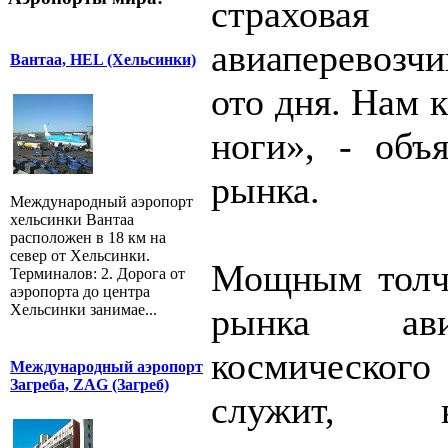
страхова
авиаперевозч
Вантаа, HEL (Хельсинки)
ото дня. Нам к
ноги», - объ
рынка.
Международный аэропорт
хельсинки Вантаа
расположен в 18 км на
север от Хельсинки.
Мощным толчк
Терминалов: 2. Дорога от
аэропорта до центра
Хельсинки занимае...
рынка ав
космическо
Международный аэропорт
Загреба, ZAG (Загреб)
служит, 