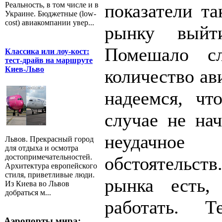
показатели та
Реальность, в том числе и в
Украине. Бюджетные (low-
cost) авиакомпании увер...
рынку выйт
Помешало с
Классика или лоу-кост:
тест-драйв на маршруте
Киев-Льво
количество ав
надеемся, чт
случае не нач
неудачно
Львов. Прекрасный город
для отдыха и осмотра
достопримечательностей.
обстоятельст
Архитектура европейского
стиля, приветливые люди.
рынка есть, 
Из Киева во Львов
добраться м...
работать. 
Аэропорты мира: