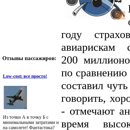
году страх
авиарискам 
200 миллионо
Отзывы пассажиров:
по сравнению
Low-cost: все просто!
составил чуть
говорить, хор
- отмечают ан
Из точки А в точку Б с
время высо
минимальными затратами и
на самолете! Фантастика?