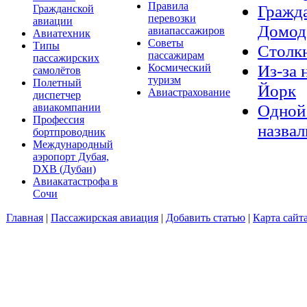
Правила
Гражда
Гражданской
перевозки
авиации
Домод
авиапассажиров
Авиатехник
Советы
Типы
Столкн
пассажирам
пассажирских
Из-за 
Космический
самолётов
туризм
Полетный
Йорк
Авиастрахование
диспетчер
Одной 
авиакомпании
Профессия
назвал
бортпроводник
Международный
аэропорт Дубая,
DXB (Дубаи)
Авиакатастрофа в
Сочи
Главная
|
Пассажирская авиация
|
Добавить статью
|
Карта сайт