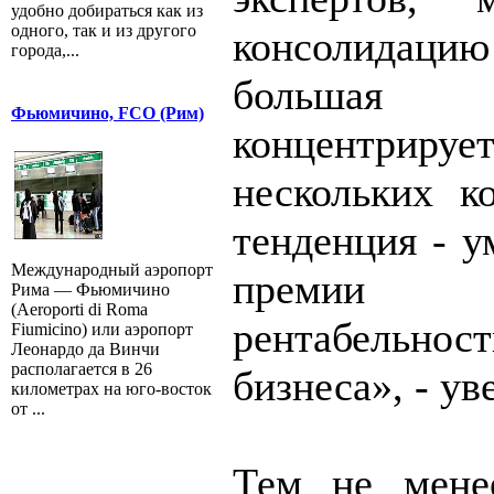
удобно добираться как из
одного, так и из другого
консолидаци
города,...
большая 
Фьюмичино, FCO (Рим)
концентрир
нескольких к
тенденция - у
Международный аэропорт
премии 
Рима — Фьюмичино
(Aeroporti di Roma
рентабельно
Fiumicino) или аэропорт
Леонардо да Винчи
располагается в 26
бизнеса», - ув
километрах на юго-восток
от ...
Тем не менее