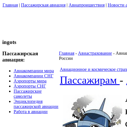
Главная
|
Пассажирская авиация
|
Авиапроишествия
|
Новости 
ingots
Пассажирская
Главная
-
Авиастрахование
- Авиац
России
авиация:
Авиационное и космическое страх
Авиакомпании мира
Авиакомпании СНГ
Пассажирам
-
Аэропорты мира
Аэропорты СНГ
Пассажирские
самолеты
Энциклопедия
пассажирской авиации
Работа в авиации