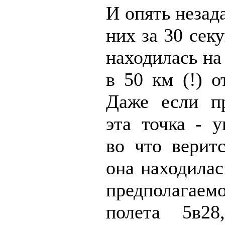
И опять незад
них за 30 сек
находилась на
в 50 км (!) о
Даже если пр
эта точка - у
во что веритс
она находилас
предполагае
полета 5в2