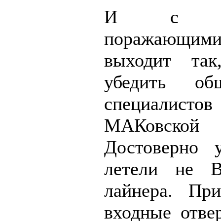
И с мета
поражающими 
выходит так
убедить об
специали
МАКовско
Достоверно у
летели не 
лайнера. Пр
входные отве