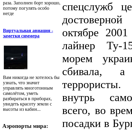
спецслужб це
раза. Заполнен борт хорошо,
потому погулять особо
негде
достоверной
октябре 2001
Виртуальная авиация -
заметки симмера
лайнер Ту-
морем украи
сбивала, а
Вам никогда не хотелось бы
террористы.
узнать, что значит
управлять многотонным
самолётом, уметь
внутрь само
разбираться в приборах,
увидеть красоту земли с
всего, во вре
высоты из кабин...
посадки в Бур
Аэропорты мира: