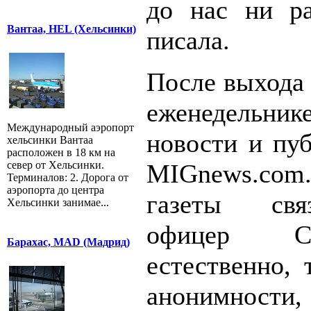
до нас ни ра
Вантаа, HEL (Хельсинки)
писала.
После выхода 
еженедельни
Международный аэропорт
новости и пуб
хельсинки Вантаа
расположен в 18 км на
север от Хельсинки.
MIGnews.com.
Терминалов: 2. Дорога от
аэропорта до центра
газеты свя
Хельсинки занимае...
офицер С
Барахас, MAD (Мадрид)
естественно, 
анонимности