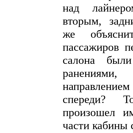
над лайнер
вторым, задн
же объясни
пассажиров пе
салона был
ранениями,
направлен
спереди? 
произошел и
части кабины 