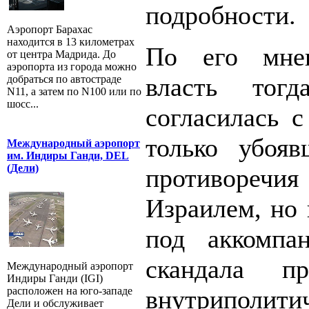
подробности.
Аэропорт Барахас
находится в 13 километрах
По его мнен
от центра Мадрида. До
аэропорта из города можно
власть тог
добраться по автостраде
N11, а затем по N100 или по
шосс...
согласилась с
только убояв
Международный аэропорт
им. Индиры Ганди, DEL
(Дели)
противореч
Израилем, но 
под аккомпан
скандала пр
Международный аэропорт
Индиры Ганди (IGI)
расположен на юго-западе
внутриполити
Дели и обслуживает