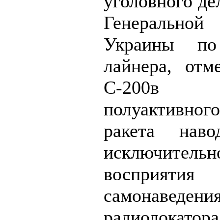
уголовного де
Генерально
Украины по
лайнера, отм
С-200в 
полуактивн
ракета нав
исключит
восприяти
самонавед
радиолокатор