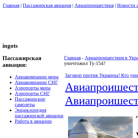
Главная
|
Пассажирская авиация
|
Авиапроишествия
|
Новости 
ingots
Пассажирская
Главная
-
Авиапроишествия в Укр
уничтожил Ту-154?
авиация:
Заговор против Украины! Кто ун
Авиакомпании мира
Авиакомпании СНГ
Авиапроишес
Аэропорты мира
Аэропорты СНГ
Авиапроишест
Пассажирские
самолеты
Энциклопедия
пассажирской авиации
Работа в авиации