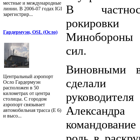
местные и международные
В частнос
линии. В 2006-07 годах IGI
зарегистрир...
рокировки 
Гардермуэн, OSL (Осло)
Минобороны
сил.
Виновными в
Центральный аэропорт
сделали 
Осло Гардермуэн
расположен в 50
руководит
километрах от центра
столицы. С городом
аэропорт связывает
Александр
автомобильная трасса (E 6)
и высо...
командование
роль в раскру