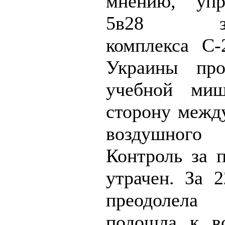
мнению, упр
5в28 зени
комплекса С
Украины про
учебной ми
сторону межд
воздушно
Контроль за 
утрачен. За 2
преодолела
подошла к в