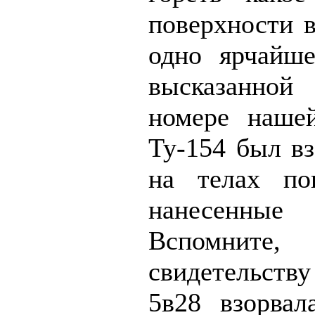
поверхности в
одно ярчайше
высказанно
номере нашей
Ту-154 был вз
на телах по
нанесенные 
Вспомни
свидетельств
5в28 взорвал