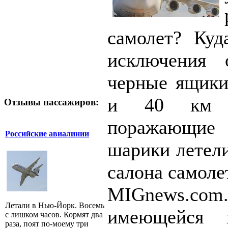
самолет? Куд
исключения 
черные ящики 
и 40 км 
Отзывы пассажиров:
поражающие
Российские авиалинии
шарики летели
салона самоле
MIGnews.com
Летали в Нью-Йорк. Восемь
имеющейся 
с лишком часов. Кормят два
раза, поят по-моему три