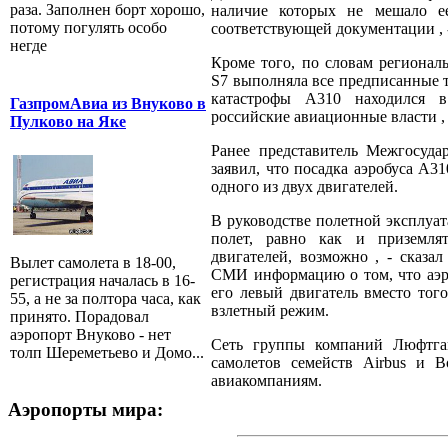
раза. Заполнен борт хорошо,
наличие которых не мешало ее
потому погулять особо
соответствующей документации , 
негде
Кроме того, по словам регионал
S7 выполняла все предписанные 
катастрофы А310 находился 
ГазпромАвиа из Внуково в
российские авиационные власти , 
Пулково на Яке
Ранее представитель Межгосуда
заявил, что посадка аэробуса А
одного из двух двигателей.
В руководстве полетной эксплуат
полет, равно как и приземля
двигателей, возможно , - сказ
Вылет самолета в 18-00,
СМИ информацию о том, что аэро
регистрация началась в 16-
его левый двигатель вместо тог
55, а не за полтора часа, как
взлетный режим.
принято. Порадовал
аэропорт Внуково - нет
Сеть группы компаний Люфтган
толп Шереметьево и Домо...
самолетов семейств Airbus и 
авиакомпаниям.
Аэропорты мира: