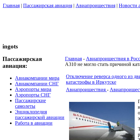
Главная
|
Пассажирская авиация
|
Авиапроишествия
|
Новости 
ingots
Пассажирская
Главная
-
Авиапроишествия в Рос
А310 не могло стать причиной ка
авиация:
Отключение реверса одного из дв
Авиакомпании мира
катастрофы в Иркутске
Авиакомпании СНГ
Аэропорты мира
Авиапроишествия
-
Авиапроишест
Аэропорты СНГ
Пассажирские
самолеты
Энциклопедия
пассажирской авиации
Работа в авиации