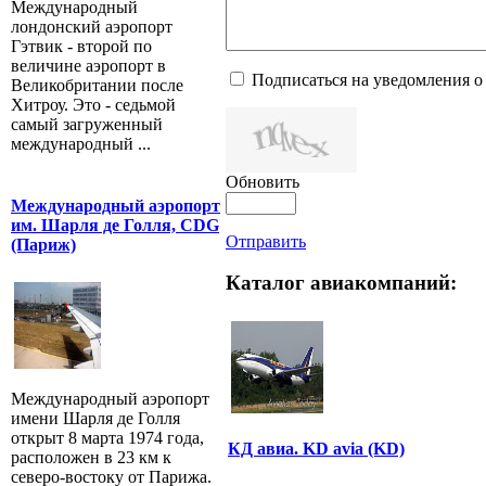
Международный
лондонский аэропорт
Гэтвик - второй по
величине аэропорт в
Подписаться на уведомления о
Великобритании после
Хитроу. Это - седьмой
самый загруженный
международный ...
Обновить
Международный аэропорт
им. Шарля де Голля, CDG
Отправить
(Париж)
Каталог авиакомпаний:
Международный аэропорт
имени Шарля де Голля
открыт 8 марта 1974 года,
КД авиа. KD avia (KD)
расположен в 23 км к
северо-востоку от Парижа.