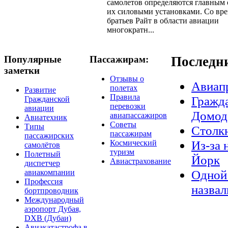
самолетов определяются главным 
их силовыми установками. Со вр
братьев Райт в области авиации
многократн...
Популярные
Пассажирам:
Последн
заметки
Отзывы о
Авиап
полетах
Развитие
Правила
Гражда
Гражданской
перевозки
авиации
Домод
авиапассажиров
Авиатехник
Советы
Типы
Столкн
пассажирам
пассажирских
Из-за 
Космический
самолётов
туризм
Полетный
Йорк
Авиастрахование
диспетчер
Одной 
авиакомпании
Профессия
назвал
бортпроводник
Международный
аэропорт Дубая,
DXB (Дубаи)
Авиакатастрофа в