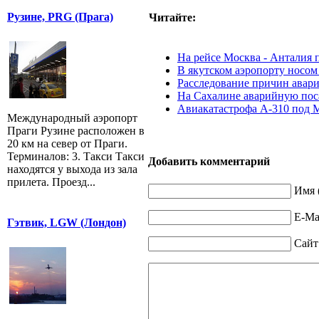
Рузине, PRG (Прага)
Читайте:
На рейсе Москва - Анталия 
В якутском аэропорту носом
Расследование причин авари
На Сахалине аварийную пос
Авиакатастрофа А-310 под 
Международный аэропорт
Праги Рузине расположен в
20 км на север от Праги.
Терминалов: 3. Такси Такси
Добавить комментарий
находятся у выхода из зала
прилета. Проезд...
Имя 
E-Mai
Гэтвик, LGW (Лондон)
Сайт