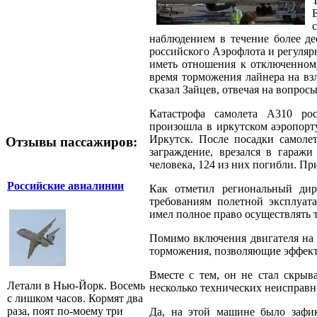
наблюдением в течение более де
российского Аэрофлота и регуляр
иметь отношения к отключенному
время торможения лайнера на взл
сказал Зайцев, отвечая на вопрос
Катастрофа самолета А310 ро
произошла в иркутском аэропорт
Иркутск. После посадки самоле
Отзывы пассажиров:
заграждение, врезался в гаражи
человека, 124 из них погибли. Пр
Российские авиалинии
Как отметил региональный дир
требованиям полетной эксплуат
имел полное право осуществлять
Помимо включения двигателя на 
торможения, позволяющие эффектив
Вместе с тем, он не стал скрыв
Летали в Нью-Йорк. Восемь
несколько технических неисправн
с лишком часов. Кормят два
раза, поят по-моему три
Да, на этой машине было зафик