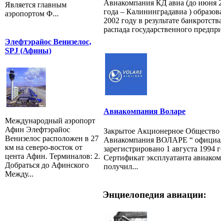
Авиакомпания КД авиа (до июня 
Является главным
года – Калининградавиа ) образов
аэропортом Ф...
2002 году в результате банкротств
распада государственного предпри
Элефтэрайос Венизелос,
SPJ (Афины)
Авиакомпания Воларе
Международный аэропорт
Афин Элефтэрайос
Закрытое Акционерное Общество
Венизелос расположен в 27
Авиакомпания ВОЛАРЕ “ официа
км на северо-восток от
зарегистрировано 1 августа 1994 г
цента Афин. Терминалов: 2.
Сертификат эксплуатанта авиако
Добраться до Афинского
получил...
Между...
Энциелопедия авиации: