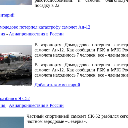
работоспособными, и самолет благополу
посадку в 22
ентарий
модедово потерпел катастрофу самолет Ан-12
вия
-
Авиапроишествия в России
В аэропорту Домодедово потерпел катастр
самолет Ан-12. Как сообщили РБК в МЧС Рос
самолета находилось 7 человек, все - члены эк
В аэропорту Домодедово потерпел катастр
самолет Ан-12. Как сообщили РБК в МЧС Рос
самолета находилось 7 человек, все - члены эк
Добавить комментарий
разбился Як-52
вия
-
Авиапроишествия в России
Частный спортивный самолет ЯК-52 разбился сего
частном аэродроме «Северка».