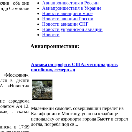
Авиапроишествия в России
жчин, оба они
Авиапроишествия в Украине
сандр Самойлов
Новости авиации в мире
Новости авиации России
Новости авиации СНГ
Новости украинской авиации
Новости
Авиапроишествия:
Авиакатастрофа в США: четырнадцать
погибших, семеро - д
 «Московия»,
лся в десяти
ИА «Новости»
не аэродрома
олетом Ан-12.
Маленький самолет, совершавший перелёт из
жа», - сказал
Калифорнии в Монтану, упал на кладбище
неподалёку от аэропорта города Бьютт и сгорел
дотла, погребя под св...
инска в 17:09