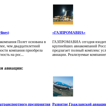
lines)
«ГАЗПРОМАВИА»
акомпания Полет основана в
ГАЗПРОМАВИА сегодня входит 
олее, чем двадцатилетний
крупнейших авиакомпаний Росс
ности компания приобрела
предлагает полный комплекс усл
ость на рос...
авиации. Реализуемые компанией
я авиации:
атранспортного предприятия
Развитие Гражданской авиаци