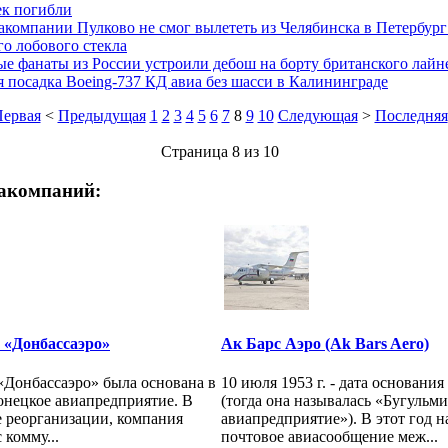
ек погибли
акомпании Пулково не смог вылететь из Челябинска в Петербург 
о лобового стекла
е фанаты из России устроили дебош на борту британского лайн
 посадка Boeing-737 КД авиа без шасси в Калининграде
ервая
<
Предыдущая
1
2
3
4
5
6
7
8
9
10
Следующая
>
Последняя
Страница 8 из 10
акомпаний:
«Донбассаэро»
Ак Барс Аэро (Ak Bars Aero)
Донбассаэро» была основана в
10 июля 1953 г. - дата основани
донецкое авиапредприятие. В
(тогда она называлась «Бугульм
е реорганизации, компания
авиапредприятие»). В этот год н
 комму...
почтовое авиасообщение меж...