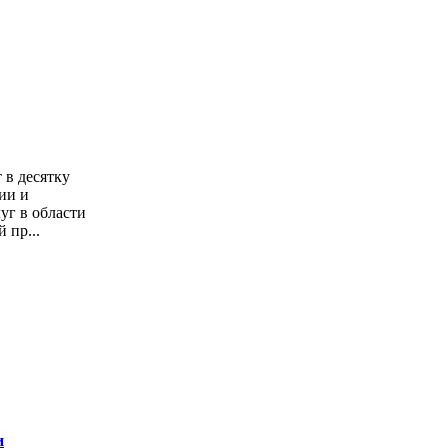
в десятку
ии и
уг в области
 пр...
и