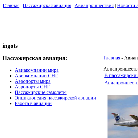
Главная
|
Пассажирская авиация
|
Авиапроишествия
|
Новости 
ingots
Пассажирская авиация:
Главная
- Авиап
Авиапроишестви
Авиакомпании мира
В пассажирски
Авиакомпании СНГ
Аэропорты мира
Авиапроишест
Аэропорты СНГ
Пассажирские самолеты
Энциклопедия пассажирской авиации
Работа в авиации