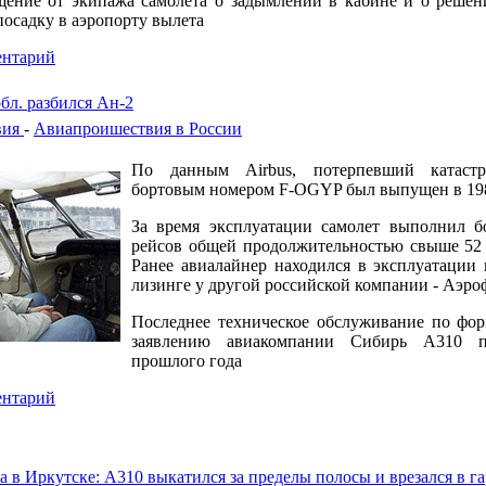
щение от экипажа самолета о задымлении в кабине и о решен
осадку в аэропорту вылета
ентарий
бл. разбился Ан-2
вия
-
Авиапроишествия в России
По данным Airbus, потерпевший катас
бортовым номером F-OGYP был выпущен в 198
За время эксплуатации самолет выполнил б
рейсов общей продолжительностью свыше 52 
Ранее авиалайнер находился в эксплуатации 
лизинге у другой российской компании - Аэроф
Последнее техническое обслуживание по фор
заявлению авиакомпании Сибирь А310 
прошлого года
ентарий
а в Иркутске: А310 выкатился за пределы полосы и врезался в г