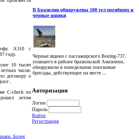
ии произвести
В Бразилии обнаружены 100 тел погибших и
черные ящики
трофу А310 с
7 году.
Черные ящики с пассажирского Boeing-737,
упавшего в районе бразильской Амазонии,
олее 10 тысяч
обнаружили в понедельник поисковые
летных часов.
бригады, действующие на месте ...
по договору о
лот .
Авторизация
ме C-check по
прошел летом
Логин
Пароль
Войти
Регистрация
аражи. Более