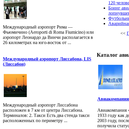
120 челов
Боинг ави
лопнувшег
Футбольны
Аварийная
Международный аэропорт Рима —
Фьюмичино (Aeroporti di Roma Fiumicino) или
<<
П
аэропорт Леонардо да Винчи располагается в
26 километрах на юго-восток от ...
Каталог ави
Международный аэропорт Лиссабона, LIS
(Лиссабон)
Авиакомпания 
Международный аэропорт Лиссабона
расположен в 7 км от центра Лиссабона.
Авиакомпания «
Терминалов: 2. Такси Есть два стенда такси
1933 году как 
расположенных по периметру ...
2003 году, посл
получила статус