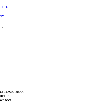
из-за
ера
>>
я авиакомпании
инское
ачалось