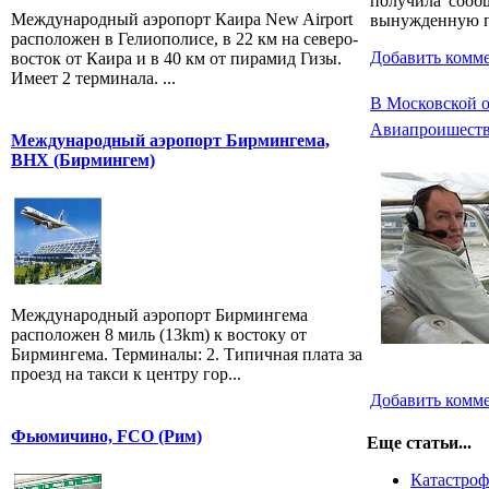
получила сооб
Международный аэропорт Каира New Airport
вынужденную п
расположен в Гелиополисе, в 22 км на северо-
Добавить комм
восток от Каира и в 40 км от пирамид Гизы.
Имеет 2 терминала. ...
В Московской о
Авиапроишест
Международный аэропорт Бирмингема,
BHX (Бирмингем)
Международный аэропорт Бирмингема
расположен 8 миль (13km) к востоку от
Бирмингема. Терминалы: 2. Типичная плата за
проезд на такси к центру гор...
Добавить комм
Фьюмичино, FCO (Рим)
Еще статьи...
Катастроф