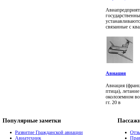
Авиапредприяти
государственн
устанавливаютс
связанные с кв
Авиация
Авиация (франц.
птица), летание
околоземном во
гг. 20 в
Популярные заметки
Пассаж
Развитие Гражданской авиации
Отзы
Авиатехник
Прав