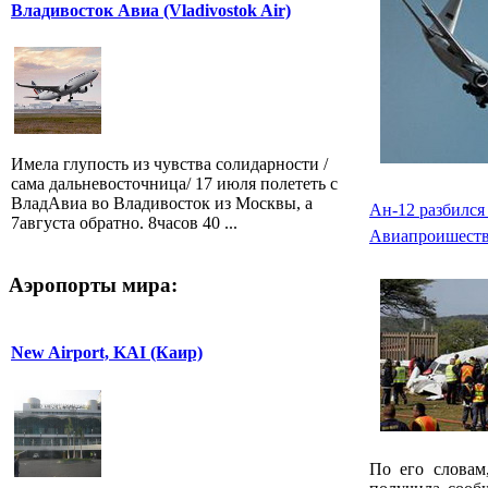
Владивосток Авиа (Vladivostok Air)
Имела глупость из чувства солидарности /
сама дальневосточница/ 17 июля полететь с
ВладАвиа во Владивосток из Москвы, а
Ан-12 разбился
7августа обратно. 8часов 40 ...
Авиапроишест
Аэропорты мира:
New Airport, KAI (Каир)
По его словам