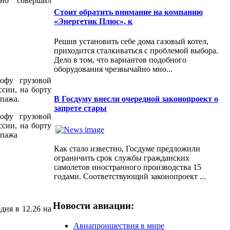
чно совершил
Стоит обратить внимание на компанию
«Энергетик Плюс», к
Решив установить себе дома газовый котел,
приходится сталкиваться с проблемой выбора.
Дело в том, что вариантов подобного
оборудования чрезвычайно мно...
офу грузовой
сии, на борту
В Госдуму внесли очередной законопроект о
ипажа.
запрете стары
офу грузовой
сии, на борту
ипажа
Как стало известно, Госдуме предложили
ограничить срок службы гражданских
самолетов иностранного производства 15
годами. Соответствующий законопроект ...
Новости авиации:
дня в 12.26 на
Авиапроишествия в мире