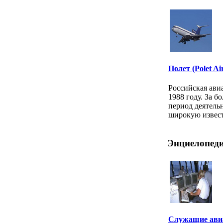
Полет (Polet Air
Российская ави
1988 году. За б
период деятель
широкую известн
Энциелопеди
Служащие ави