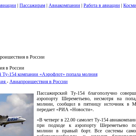
авиации
|
Пассажирам
|
Авиакомпании
|
Работа в авиации
|
Косми
роишествия в России
я в России
й Ту-154 компании «Аэрофлот» попала молния
вия
-
Авиапроишествия в России
Пассажирский Ту-154 благополучно соверш
аэропорту Шереметьево, несмотря на попа
молнии, сообщил в пятницу источник в М
передает «РИА «Новости».
«В четверг в 22.00 самолет Ту-154 авиакомпа
при подходе к аэропорту Шереметьево по
молнии в правый борт. Все системы самол