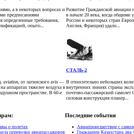
ями, а в некоторых вопросах и
Развитие Гражданской авиации 
ыми предписаниями
в начале 20 века, когда общими
я определенные требования,
России и некоторых стран Европ
алификацией, опыто...
Англия, Франция) удало...
СТАЛЬ-2
 aviation, от латинского avis —
В относительно небольших коли
 на аппаратах тяжелее воздуха в
внутренних линиях страны эксп
здушном пространстве. В 60-е
почтово-пассажирский самолет C
силовая конструкция планер...
ирам:
Последние события
вы о полетах
Авиапроисшествие с самол
ила перевозки авиапассажиров
Гражданин Казахстана два 