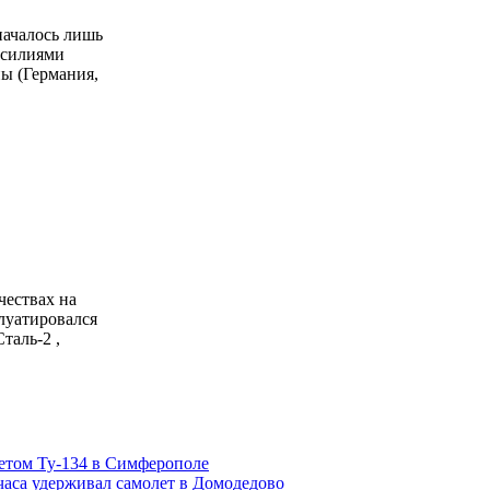
началось лишь
 усилиями
ы (Германия,
чествах на
луатировался
тaль-2 ,
етом Ту-134 в Симферополе
часа удерживал самолет в Домодедово