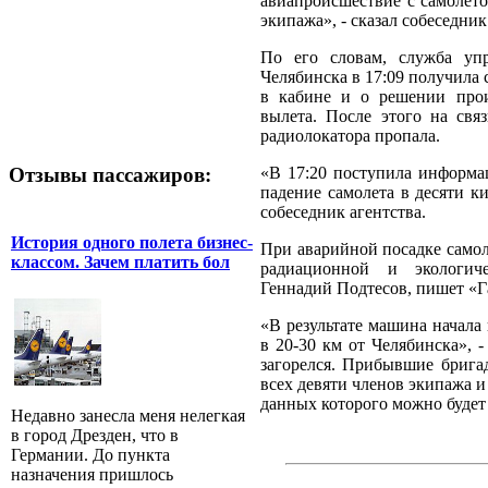
авиапроисшествие с самолето
экипажа», - сказал собеседник
По его словам, служба уп
Челябинска в 17:09 получила
в кабине и о решении про
вылета. После этого на свя
радиолокатора пропала.
Отзывы пассажиров:
«В 17:20 поступила информа
падение самолета в десяти ки
собеседник агентства.
История одного полета бизнес-
При аварийной посадке самол
классом. Зачем платить бол
радиационной и экологиче
Геннадий Подтесов, пишет «Га
«В результате машина начала 
в 20-30 км от Челябинска», -
загорелся. Прибывшие брига
всех девяти членов экипажа 
данных которого можно будет
Недавно занесла меня нелегкая
в город Дрезден, что в
Германии. До пункта
назначения пришлось