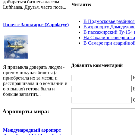
добираться бизнес-классом
Читайте:
Lufthansa. Друзья, часто посе...
В Подмосковье разбился
Полет с Заполярье (Zapolarye)
В аэропорту Домодедово
В пассажирский Ту-154
На Сахалине совершил а
В Самаре при аварийной
Добавить комментарий
Я привыкла доверять людям -
причем покупая билеты (а
приобретала их за месяц и
расспрашивала и о компании и
E
о отзывах) готова была и
больше заплатит...
Аэропорты мира:
Международный аэропорт