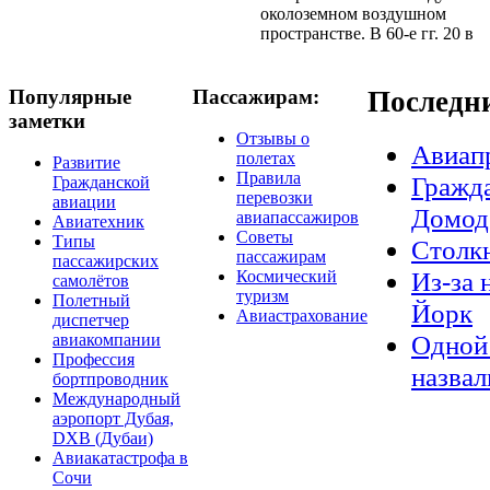
околоземном воздушном
пространстве. В 60-е гг. 20 в
Популярные
Пассажирам:
Последн
заметки
Отзывы о
Авиап
полетах
Развитие
Правила
Гражда
Гражданской
перевозки
авиации
Домод
авиапассажиров
Авиатехник
Советы
Типы
Столкн
пассажирам
пассажирских
Из-за 
Космический
самолётов
туризм
Полетный
Йорк
Авиастрахование
диспетчер
Одной 
авиакомпании
Профессия
назвал
бортпроводник
Международный
аэропорт Дубая,
DXB (Дубаи)
Авиакатастрофа в
Сочи