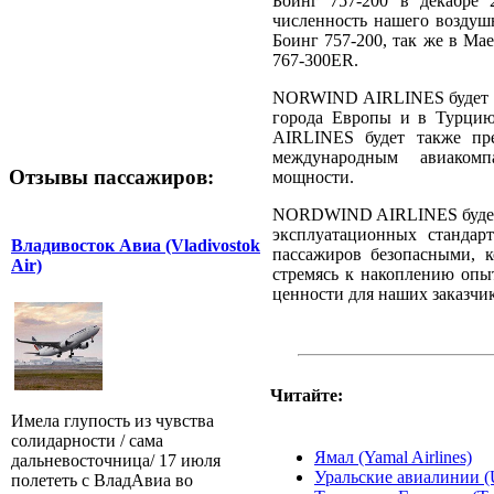
Боинг 757-200 в декабре 
численность нашего воздуш
Боинг 757-200, так же в Ма
767-300ER.
NORWIND AIRLINES будет от
города Европы и в Турци
AIRLINES будет также пре
международным авиаком
Отзывы пассажиров:
мощности.
NORDWIND AIRLINES будет 
эксплуатационных стандарт
Владивосток Авиа (Vladivostok
пассажиров безопасными, 
Air)
стремясь к накоплению опы
ценности для наших заказчик
Читайте:
Имела глупость из чувства
солидарности / сама
Ямал (Yamal Airlines)
дальневосточница/ 17 июля
Уральские авиалинии (Ur
полететь с ВладАвиа во