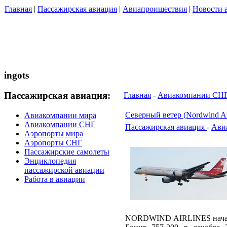
Главная
|
Пассажирская авиация
|
Авиапроишествия
|
Новости 
ingots
Пассажирская авиация:
Главная
-
Авиакомпании СН
Северный ветер (Nordwind Air
Авиакомпании мира
Авиакомпании СНГ
Пассажирская авиация
-
Ави
Аэропорты мира
Аэропорты СНГ
Пассажирские самолеты
Энциклопедия
пассажирской авиации
Работа в авиации
NORDWIND AIRLINES начала 