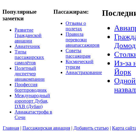
Популярные
Пассажирам:
Последн
заметки
Отзывы о
Авиап
полетах
Развитие
Правила
Гражда
Гражданской
перевозки
авиации
Домод
авиапассажиров
Авиатехник
Советы
Типы
Столкн
пассажирам
пассажирских
Из-за 
Космический
самолётов
туризм
Полетный
Йорк
Авиастрахование
диспетчер
Одной 
авиакомпании
Профессия
назвал
бортпроводник
Международный
аэропорт Дубая,
DXB (Дубаи)
Авиакатастрофа в
Сочи
Главная
|
Пассажирская авиация
|
Добавить статью
|
Карта сайт