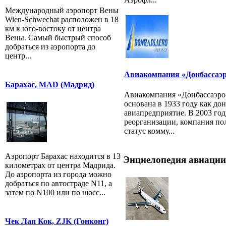
Международный аэропорт Вены
Wien-Schwechat расположен в 18
км к юго-востоку от центра
Вены. Самый быстрый способ
добраться из аэропорта до
центр...
Авиакомпания «Донбассаэ
Барахас, MAD (Мадрид)
Авиакомпания «Донбассаэро
основана в 1933 году как до
авиапредприятие. В 2003 год
реорганизации, компания по
статус комму...
Аэропорт Барахас находится в 13
Энциелопедия авиации
километрах от центра Мадрида.
До аэропорта из города можно
добраться по автостраде N11, а
затем по N100 или по шосс...
Чек Лап Кок, ZJK (Гонконг)