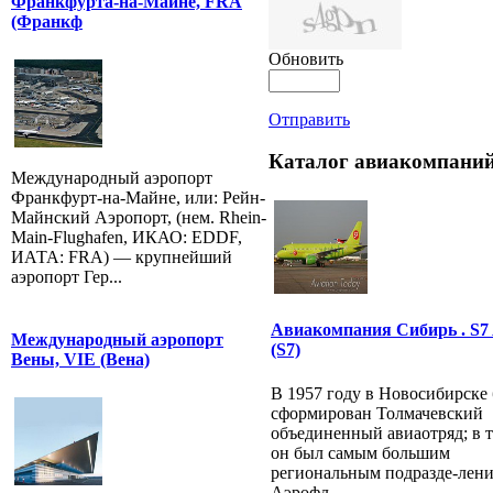
Франкфурта-на-Майне, FRA
(Франкф
Обновить
Отправить
Каталог авиакомпаний
Международный аэропорт
Франкфурт-на-Майне, или: Рейн-
Майнский Аэропорт, (нем. Rhein-
Main-Flughafen, ИКАО: EDDF,
ИАТА: FRA) — крупнейший
аэропорт Гер...
Авиакомпания Сибирь . S7 A
Международный аэропорт
(S7)
Вены, VIE (Вена)
В 1957 году в Новосибирске
сформирован Толмачевский
объединенный авиаотряд; в т
он был самым большим
региональным подразде-лен
Аэрофл...