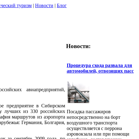
ческий туризм
|
Новости
|
Блог
Новости:
Процедура схода развала для
автомобилей, отвозящих пасс
сийских авиапредприятий,
ое предприятие в Сибирском
у лучших из 330 российских
Посадка пассажиров
рафия маршрутов из аэропорта
непосредственно на борт
рубежья: Германия, Болгария,
воздушного транспорта
осуществляется с перрона
аэровокзала или при помощи
 за сентябрь 2009 года, по