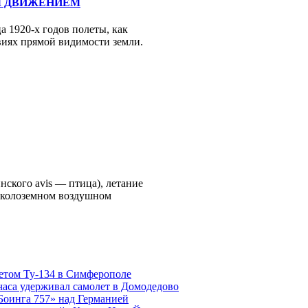
М ДВИЖЕНИЕМ
а 1920-х годов полеты, как
виях прямой видимости земли.
инского avis — птица), летание
 околоземном воздушном
етом Ту-134 в Симферополе
часа удерживал самолет в Домодедово
Боинга 757» над Германией