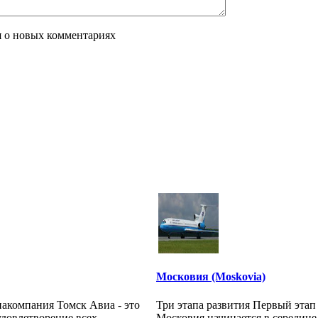
я о новых комментариях
Московия (Moskovia)
компания Томск Авиа - это
Три этапа развития Первый эта
удовлетворение всех
Московия начинается в середине