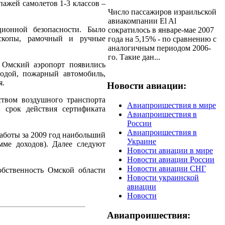
ажей самолетов 1-3 классов –
Число пассажиров израильской
авиакомпании El Al
ионной безопасности. Было
сократилось в январе-мае 2007
оскопы, рамочный и ручные
года на 5,15% - по сравнению с
аналогичным периодом 2006-
го. Такие дан...
 Омский аэропорт появились
одой, пожарный автомобиль,
я.
Новости авиации:
твом воздушного транспорта
Авиапроишествия в мире
 срок действия сертификата
Авиапроишествия в
России
Авиапроишествия в
аботы за 2009 год наибольший
Украине
ме доходов). Далее следуют
Новости авиации в мире
Новости авиации России
Новости авиации СНГ
бственность Омской области
Новости украинской
авиации
Новости
Авиапроишествия: