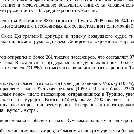
тренних и международных воздушных линиях за январь-июль
ке грузов, почты - 33 среди аэропортов России.
ельства Российской Федерации от 20 марта 2008 года № 340-
ального значения, необходимых для осуществления полномочий 
т Омск Центральный допущен к приему воздушного судна ти
года подписано руководителем Сибирского окружного управ
год отправлено более 261 тысячи пассажиров, что составляет 
 года. В том числе на федеральных воздушных линиях - более 2
яч человек (91,8%), на местных авиалиниях (из аэропорта Та
еловек из Омского аэропорта были доставлены в Москву (105%).
правлено свыше 33 тысяч человек (105%). Из них более 2350
шлым годом число пассажиров, отправившихся в Турцию, увел
тавлены на курорты Египта (255%), более 2400 человек - в 
ания пассажиров при регистрации. Внедрены автоматизирован
а , Купол , Астра .
и возможность обслуживаться в Омском аэропорту по электронн
служивания пассажиров, в Омском аэропорту уделяется больш