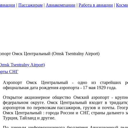
авиации
|
Пассажирам
|
Авиакомпании
|
Работа в авиации
|
Косми
опорт Омск Центральный (Omsk Tsentralny Airport)
sk Tsentralny Airport)
орты СНГ
Аэропорт Омск Центральный - одно из старейших рос
официальная дата рождения аэропорта - 17 мая 1929 года.
Открытое акционерное общество Омский аэропорт - крупн
федеральном округе. Омск Центральный входит в тридцатк
аэропортов по перевозкам пассажиров, грузов и почты. Геог
Омск Центральный : города России и СНГ, страны дальнего за
Турция, Тайланд и другие.
По данным информационного бюллетеня Авиационный рынок