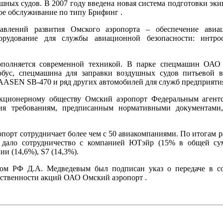
ых судов. В 2007 году введена новая система подготовки экип
е обслуживание по типу Брифинг .
влений развития Омского аэропорта – обеспечение авиац
борудование для службы авиационной безопасности: интр
полняется современной техникой. В парке спецмашин ОАО
бус, спецмашина для заправки воздушных судов питьевой в
ASEN SB-470 и ряд других автомобилей для служб предприяти
кционерному обществу Омский аэропорт Федеральным агентс
вия требованиям, предписанным нормативными документами,
порт сотрудничает более чем с 50 авиакомпаниями. По итогам р
дало сотрудничество с компанией ЮТэйр (15% в общей сум
и (14,6%), S7 (14,3%).
ом РФ Д.А. Медведевым был подписан указ о передаче в со
бственности акций ОАО Омский аэропорт .