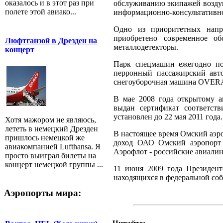
оказалось и в этот раз при
обслуживанию экипажей воздушн
полете этой авиако...
информационно-консультативно
Одно из приоритетных напра
приобретено современное о
Люфтганзой в Дрезден на
металлодетекторы.
концерт
Парк спецмашин ежегодно по
перронный пассажирский авто
снегоуборочная машина OVERA
В мае 2008 года открытому а
выдан сертификат соответст
установлен до 22 мая 2011 года.
Хотя мажором не являюсь,
лететь в немецкий Дрезден
В настоящее время Омский аэро
пришлось немецкой же
доход ОАО Омский аэропорт 
авиакомпанией Lufthansa. Я
Аэрофлот - российские авиалини
просто выиграл билеты на
концерт немецкой группы ...
11 июня 2009 года Президент
находящихся в федеральной со
Аэропорты мира: