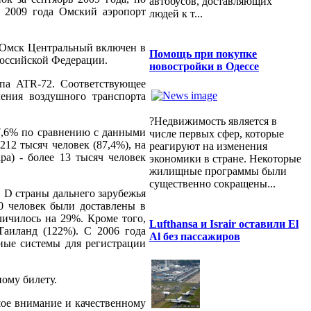
автобусов, доставляющих
 2009 года Омский аэропорт
людей к т...
р Омск Центральный включен в
Помощь при покупке
Российской Федерации.
новостройки в Одессе
па ATR-72. Соответствующее
ления воздушного транспорта
?Недвижимость является в
87,6% по сравнению с данными
числе первых сфер, которые
12 тысяч человек (87,4%), на
реагируют на изменения
ра) - более 13 тысяч человек
экономики в стране. Некоторые
жилищные программы были
существенно сокращены...
 D страны дальнего зарубежья
0 человек были доставлены в
ичилось на 29%. Кроме того,
Lufthansa и Israir оставили El
Таиланд (122%). С 2006 года
Al без пассажиров
ные системы для регистрации
ому билету.
ое внимание и качественному