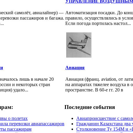
УПРАВЛЕНИЕ ВОЗДУШНЫ
ческий самолёт, авиалайнер) —
Автоматизация посадки. До конц
перевозки пассажиров и багажа.
правило, осуществлялись в усло
..
Если погода портилась настол...
ии
Авиация
началось лишь в начале 20
Авиация (франц. aviation, от лат
оссии и некоторых стран
на аппаратах тяжелее воздуха в
ция) удало...
пространстве. В 60-е гг. 20 в
ирам:
Последние события
вы о полетах
Авиапроисшествие с самол
ила перевозки авиапассажиров
Гражданин Казахстана два 
еты пассажирам
Столкновение Ту 154М и «