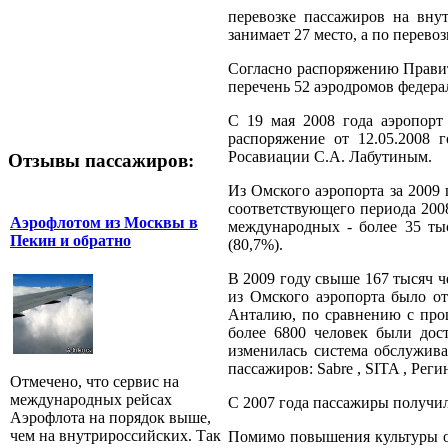
перевозке пассажиров на вну
занимает 27 место, а по перевоз
Согласно распоряжению Правит
перечень 52 аэродромов федер
С 19 мая 2008 года аэропор
распоряжение от 12.05.2008 
Росавиации С.А. Лабутиным.
Отзывы пассажиров:
Из Омского аэропорта за 2009 
соответствующего периода 2008
Аэрофлотом из Москвы в
международных - более 35 тыс
Пекин и обратно
(80,7%).
В 2009 году свыше 167 тысяч ч
из Омского аэропорта было от
Анталию, по сравнению с про
более 6800 человек были дос
изменилась система обслужив
пассажиров: Sabre , SITA , Регин
Отмечено, что сервис на
международных рейсах
С 2007 года пассажиры получил
Аэрофлота на порядок выше,
чем на внутрироссийских. Так
Помимо повышения культуры об