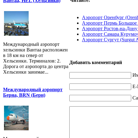
Читайте:
Вантаа, HEL (Хельсинки)
Аэропорт Оренбург (Orenbu
Аэропорт Пермь Большое С
Аэропорт Ростов-на-Дону (
Аэропорт Самара Курумоч 
Аэропорт Сургут (Surgut A
Международный аэропорт
хельсинки Вантаа расположен
в 18 км на север от
Хельсинки. Терминалов: 2.
Добавить комментарий
Дорога от аэропорта до центра
Хельсинки занимае...
Им
E-
Международный аэропорт
Берна, BRN (Берн)
Са