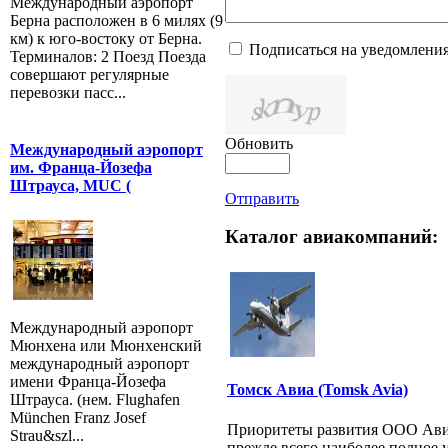
Международный аэропорт
Берна расположен в 6 милях (9
км) к юго-востоку от Берна.
Подписаться на уведомлени
Терминалов: 2 Поезд Поезда
совершают регулярные
перевозки пасс...
Обновить
Международный аэропорт
им. Франца-Йозефа
Штрауса, MUC (
Отправить
Каталог авиакомпаний:
Международный аэропорт
Мюнхена или Мюнхенский
международный аэропорт
имени Франца-Йозефа
Томск Авиа (Tomsk Avia)
Штрауса. (нем. Flughafen
München Franz Josef
Приоритеты развития ООО Авиа
Strau&szl...
прежде всего наиболее полное 