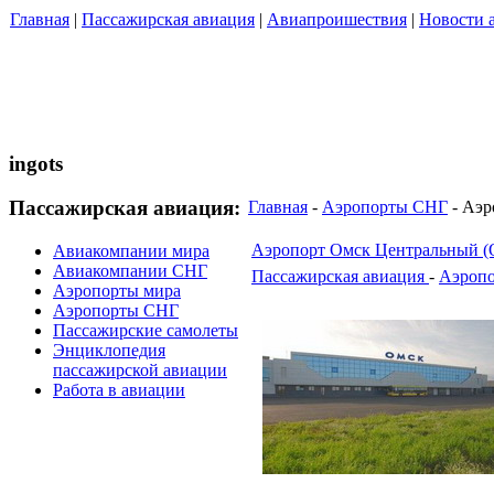
Главная
|
Пассажирская авиация
|
Авиапроишествия
|
Новости 
ingots
Пассажирская авиация:
Главная
-
Аэропорты СНГ
- Аэр
Аэропорт Омск Центральный (Om
Авиакомпании мира
Авиакомпании СНГ
Пассажирская авиация
-
Аэроп
Аэропорты мира
Аэропорты СНГ
Пассажирские самолеты
Энциклопедия
пассажирской авиации
Работа в авиации