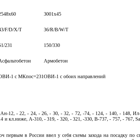
2548х60
3001х45
43/F/D/X/T
36/R/B/W/T
51/231
150/330
Асфальтобетон
Армобетон
ОВИ-1 c МКпос=231
ОВИ-1 с обоих направлений
Ан-12, - 22, - 24, - 26, - 30, - 32, - 72, -74, - 124, - 140, - 148, Ил-
14 и кл.ниже, А-310, - 319, - 320, - 321, -330, В-737, - 757, - 767, Saa
ч первым в России ввел у себя схемы захода на посадку по 