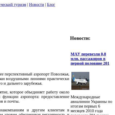
ческий туризм
|
Новости
|
Блог
Новости:
МАУ перевезли 0,8
млн. пассажиров в
первой половине 201
е перспективный аэропорт Поволжья,
язан воздушными линиями практически
о и дальнего зарубежья.
ие, которое объединяет работу около
 функции аэропорта: предоставление
Международные
ов и почты.
авиалинии Украины по
итогам первых 6
виакомпаниям и другим клиентам в
месяцев 2010 года
м уровне обеспечивая регулярность и