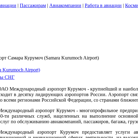
авиации
|
Пассажирам
|
Авиакомпании
|
Работа в авиации
|
Косми
орт Самара Курумоч (Samara Kurumoch Airport)
 Kurumoch Airport)
ты СНГ
ОАО Международный аэропорт Курумоч - крупнейший и наиболе
входит в десятку лидирующих аэропортов России. Аэропорт св
со всеми регионами Российской Федерации, со странами ближнег
Международный аэропорт Курумоч - многопрофильное предприят
50-ти различных служб, нацеленных на выполнение основной
услуг по обслуживанию авиакомпаний, пассажиров, багажа, груз
Международный аэропорт Курумоч предоставляет услуги а
авиационной и неавиационной сферах деятельности, на высоко