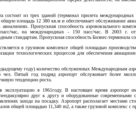
а состоит из трех зданий (терминал прилета международных р
 общую площадь 12 380 кв.м и обеспечивает обслуживание авиа
виалиниях. Пропускная способность аэровокзального комплекс
пасс/час, на международных - 150 пасс/час. В 2003 г. от
ным стандартам. Пропускная способность Бизнес-терминала сост
ствляется в грузовом комплексе общей площадью производств
зации технологических процессов для обеспечения авиацион
редыдущему году) количество обслуженных Международным аэр
 чел. Пятый год подряд аэропорт обслуживает более милл
йчивую тенденцию роста.
 эксплуатацию в 1961году. В настоящее время аэропорт им
пендикулярно друг к другу и оборудованные современными с
влениях захода на посадку. Аэропорт располагает местами ст
алов общей площадью 11,340 m2, а также грузовой комплекс с п