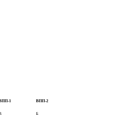
ВПП-1
ВПП-2
В
Б