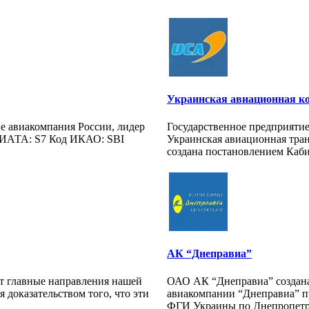
Украинская авиационная к
не авиакомпания России, лидер
Государственное предприяти
 ИАТА: S7 Код ИКАО: SBI
Украинская авиационная тра
создана постановлением Кабин
АК “Днеправиа”
главные направления нашей
ОАО АК “Днеправиа” создана
 доказательством того, что эти
авиакомпании “Днеправиа” п
.
ФГИ Украины по Днепропетро