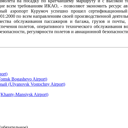
самолета на посадку по кратчайшему маршруту и с высокой т
ие всем требованиям ИКАО, - позволяют экономить ресурс ав
ный аэропорт Курумоч успешно прошел сертификационный 
01:2000 по всем направлениям своей производственной деятельн
ества обслуживания пассажиров и багажа, грузов и почты, 
печения полетов, оперативного технического обслуживания во
безопасности, регулярности полетов и авиационной безопасности
ort)
omsk Bogashevo Airport)
й (Ulyanovsk Vostochny Airport)
hanty-Mansiysk Airport)
(обязательное)