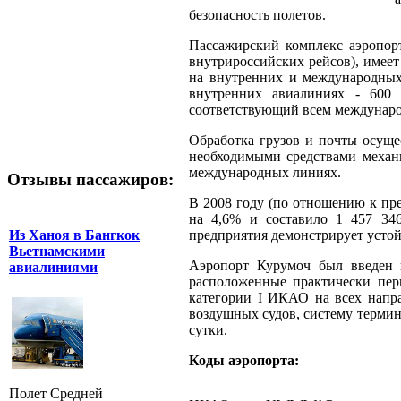
безопасность полетов.
Пассажирский комплекс аэропорт
внутрироссийских рейсов), имеет
на внутренних и международных а
внутренних авиалиниях - 600 
соответствующий всем международ
Обработка грузов и почты осуще
необходимыми средствами механи
международных линиях.
Отзывы пассажиров:
В 2008 году (по отношению к п
на 4,6% и составило 1 457 346
Из Ханоя в Бангкок
предприятия демонстрирует усто
Вьетнамскими
Аэропорт Курумоч был введен в
авиалиниями
расположенные практически пер
категории I ИКАО на всех напра
воздушных судов, систему термин
сутки.
Коды аэропорта:
Полет Средней