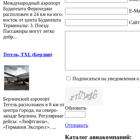
Международный аэропорт
Будапешта Ферихеджи
E-Mai
расположен в 24 км на юго-
восток от цента Будапешта
Сайт
Терминалы: 3. Поезд:
Пассажиры могут легко
добр...
Тегель, TXL (Берлин)
Подписаться на уведомления о
Берлинский аэропорт
Тегель расположен в 8 км от
Обновить
центра города, на северо-
западе Берлина. Регулярные
рейсы: «Люфтганза»,
Отправить
«Германия Экспресс». ...
Каталог авиакомпаний: