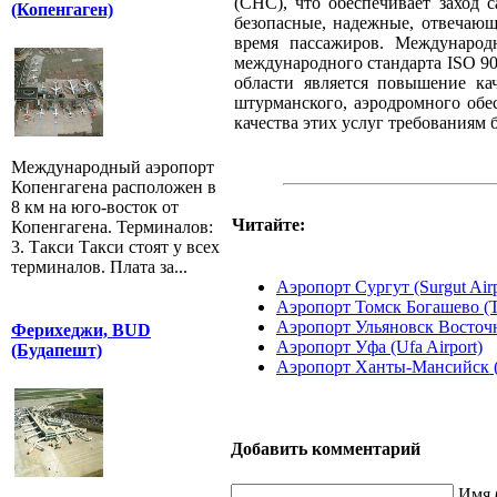
(СНС), что обеспечивает заход 
(Копенгаген)
безопасные, надежные, отвечающ
время пассажиров. Международ
международного стандарта ISO 90
области является повышение кач
штурманского, аэродромного обес
качества этих услуг требованиям 
Международный аэропорт
Копенгагена расположен в
8 км на юго-восток от
Читайте:
Копенгагена. Терминалов:
3. Такси Такси стоят у всех
терминалов. Плата за...
Аэропорт Сургут (Surgut Airp
Аэропорт Томск Богашево (T
Аэропорт Ульяновск Восточны
Ферихеджи, BUD
Аэропорт Уфа (Ufa Airport)
(Будапешт)
Аэропорт Ханты-Мансийск (K
Добавить комментарий
Имя 