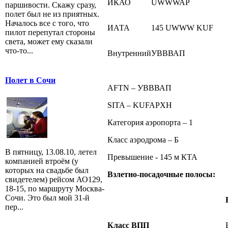
ИКАО
UWWWAP
паршивости. Скажу сразу,
полет был не из приятных.
Началось все с того, что
ИАТА
145 UWWW KUF
пилот перепутал стороны
света, может ему сказали
что-то...
Внутренний
УВВВАП
Полет в Сочи
AFTN – УВВВАП
SITA – KUFAPXH
Категория аэропорта – 1
Класс аэродрома – Б
В пятницу, 13.08.10, летел
Превышение - 145 м КТА
компанией втроём (у
которых на свадьбе был
Взлетно-посадочные полосы:
свидетелем) рейсом АО129,
18-15, по маршруту Москва-
Сочи. Это был мой 31-й
пер...
Класс ВПП