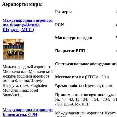
Аэропорты мира:
Размеры
Международный аэропорт
PCN
им. Франца-Йозефа
Штрауса, MUC (
Магн. курс посадки
Покрытие ВПП
Свето-сигнальное оборудование
Международный аэропорт
Мюнхена или Мюнхенский
международный аэропорт
Местное время (UTC):
+3/+4
имени Франца-Йозефа
Штрауса. (нем. Flughafen
Время работы:
Круглосуточно
München Franz Josef
Принимаемые воздушные суда:
Strau&szl...
Як-40, -42, Ту-134, - 154, - 204, - 2
- 95, ДС-9, М-101Т.
Международный аэропорт
Международный аэропорт Курумо
Копенгагена, CPH