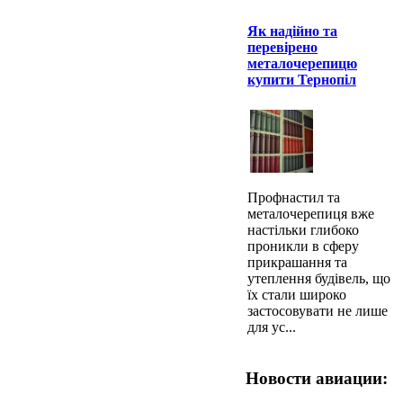
Як надійно та
перевірено
металочерепицю
купити Тернопіл
Профнастил та
металочерепиця вже
настільки глибоко
проникли в сферу
прикрашання та
утеплення будівель, що
їх стали широко
застосовувати не лише
для ус...
Новости авиации: