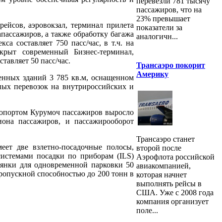
перевезли 781 тысячу
пассажиров, что на
23% превышает
ейсов, аэровокзал, терминал прилета
показатели за
пассажиров, а также обработку багажа
аналогичн...
а составляет 750 пасс/час, в т.ч. на
крыт современный Бизнес-терминал,
авляет 50 пасс/час.
Трансаэро покорит
Америку
енных зданий 3 785 кв.м, оснащенном
ных перевозок на внутрироссийских и
опортом Курумоч пассажиров выросло
иона пассажиров, и пассажирооборот
Трансаэро станет
еет две взлетно-посадочные полосы,
второй после
истемами посадки по приборам (ILS)
Аэрофлота российской
оянки для одновременной парковки 50
авиакомпанией,
ропускной способностью до 200 тонн в
которая начнет
выполнять рейсы в
США. Уже с 2008 года
компания организует
поле...