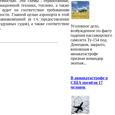
очностью. Эти схемы - отработанные,
иационной техники, топливо, а также
аудит на соответствие требованиям
ости. Главной целью аэропорта в этой
авиакомпаний (в т.ч. предоставление
здушных судов), а также соответствие
Уголовное дело,
.
возбужденное по факту
падения пассажирского
самолета Ту-154 под
Донецком, закрыто,
виновным в
авиакатастрофе
признан командир
экипаж...
В авиакатастрофе в
США погибли 17
человек