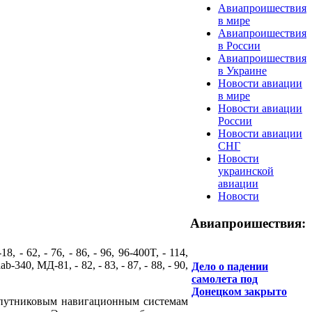
Авиапроишествия
в мире
Авиапроишествия
в России
Авиапроишествия
в Украине
Новости авиации
в мире
Новости авиации
России
Новости авиации
СНГ
Новости
украинской
авиации
Новости
Авиапроишествия:
18, - 62, - 76, - 86, - 96, 96-400T, - 114,
b-340, МД-81, - 82, - 83, - 87, - 88, - 90,
Дело о падении
самолета под
Донецком закрыто
спутниковым навигационным системам