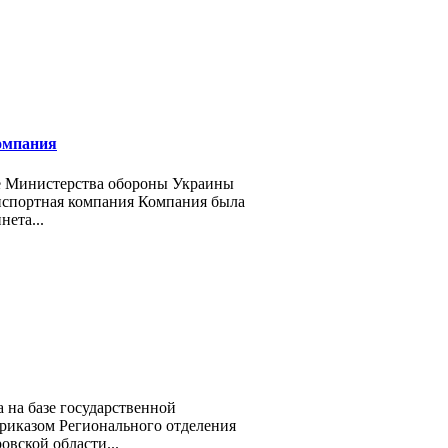
омпания
е Министерства обороны Украины
нспортная компания Компания была
ета...
 на базе государственной
риказом Регионального отделения
вской области...