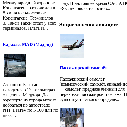
Международный аэропорт
году. В настоящее время ОАО АТ
Копенгагена расположен в
«Ямал» - является основ...
8 км на юго-восток от
Копенгагена. Терминалов:
3. Такси Такси стоят у всех
Энциелопедия авиации:
терминалов. Плата за...
Барахас, MAD (Мадрид)
Пассажирский самолёт
Пассажирский самолёт
(коммерческий самолёт, авиалайне
Аэропорт Барахас
— самолёт, предназначенный для
находится в 13 километрах
перевозки пассажиров и багажа. 
от центра Мадрида. До
существует чёткого определе...
аэропорта из города можно
добраться по автостраде
N11, а затем по N100 или по
шосс...