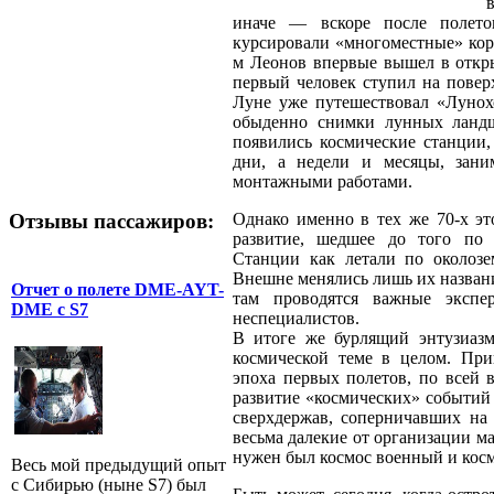
иначе — вскоре после полет
курсировали «многоместные» кора
м Леонов впервые вышел в откры
первый человек ступил на поверх
Луне уже путешествовал «Лунохо
обыденно снимки лунных ландш
появились космические станции
дни, а недели и месяцы, зани
монтажными работами.
Отзывы пассажиров:
Однако именно в тех же 70-х это
развитие, шедшее до того по 
Станции как летали по околозе
Внешне менялись лишь их названи
Отчет о полете DME-AYT-
там проводятся важные эксп
DME с S7
неспециалистов.
В итоге же бурлящий энтузиаз
космической теме в целом. При
эпоха первых полетов, по всей 
развитие «космических» событий 
сверхдержав, соперничавших на
весьма далекие от организации м
нужен был космос военный и кос
Весь мой предыдущий опыт
с Сибирью (ныне S7) был