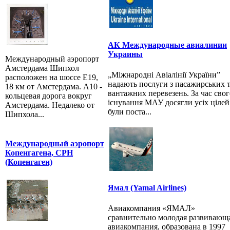
АК Международные авиалинии
Украины
Международный аэропорт
Амстердама Шипхол
„Міжнародні Авіалінії України”
расположен на шоссе E19,
надають послуги з пасажирських 
18 км от Амстердама. A10 -
вантажних перевезень. За час свог
кольцевая дорога вокруг
існування МАУ досягли усіх цілей,
Амстердама. Недалеко от
були поста...
Шипхола...
Международный аэропорт
Копенгагена, CPH
(Копенгаген)
Ямал (Yamal Airlines)
Авиакомпания «ЯМАЛ»
сравнительно молодая развивающ
авиакомпания, образована в 1997