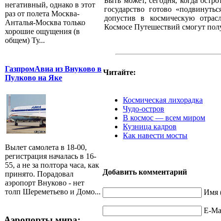
Быть может, сегодня, когда остр
негативный, однако в этот
государство готово «подвинутьс
раз от полета Москва-
допустив в космическую отрас
Анталья-Москва только
Космосе Путешествий смогут полу
хорошие ощущения (в
общем) Ту...
ГазпромАвиа из Внуково в
Читайте:
Пулково на Яке
Космическая лихорадка
Чудо-остров
В космос — всем миром
Кузница кадров
Как навести мосты
Вылет самолета в 18-00,
регистрация началась в 16-
55, а не за полтора часа, как
Добавить комментарий
принято. Порадовал
аэропорт Внуково - нет
толп Шереметьево и Домо...
Имя 
E-Mai
Аэропорты мира: