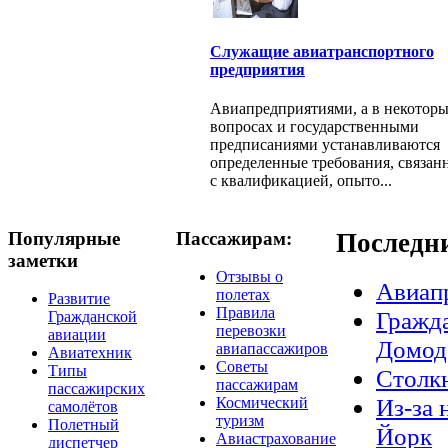
Служащие авиатранспортного
предприятия
Авиапредприятиями, а в некотор
вопросах и государственными
предписаниями устанавливаются
определенные требования, связан
с квалификацией, опыто...
Популярные
Пассажирам:
Последн
заметки
Отзывы о
Авиап
полетах
Развитие
Правила
Гражда
Гражданской
перевозки
авиации
Домод
авиапассажиров
Авиатехник
Советы
Типы
Столкн
пассажирам
пассажирских
Из-за 
Космический
самолётов
туризм
Полетный
Йорк
Авиастрахование
диспетчер