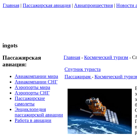
Главная
|
Пассажирская авиация
|
Авиапроишествия
|
Новости 
ingots
Пассажирская
Главная
-
Космический туризм
- С
авиация:
Спутник туриста
Авиакомпании мира
Пассажирам
-
Космический туриз
Авиакомпании СНГ
Аэропорты мира
Аэропорты СНГ
Пассажирские
самолеты
Энциклопедия
пассажирской авиации
Работа в авиации