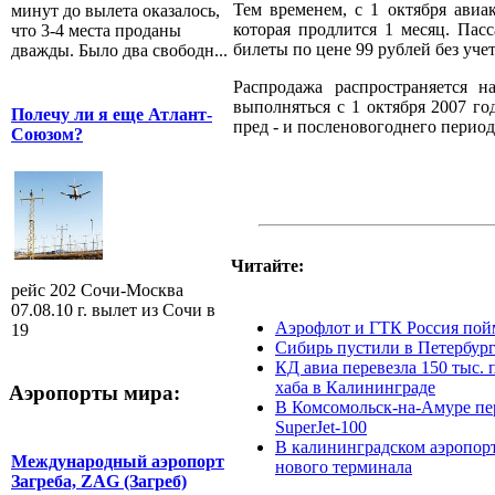
Тем временем, с 1 октября авиа
минут до вылета оказалось,
которая продлится 1 месяц. Пас
что 3-4 места проданы
билеты по цене 99 рублей без учет
дважды. Было два свободн...
Распродажа распространяется 
выполняться с 1 октября 2007 го
Полечу ли я еще Атлант-
пред - и посленовогоднего периода
Союзом?
Читайте:
рейс 202 Сочи-Москва
07.08.10 г. вылет из Сочи в
Аэрофлот и ГТК Россия пой
19
Сибирь пустили в Петербур
КД авиа перевезла 150 тыс. 
хаба в Калининграде
Аэропорты мира:
В Комсомольск-на-Амуре пер
SuperJet-100
В калининградском аэропорт
Международный аэропорт
нового терминала
Загреба, ZAG (Загреб)