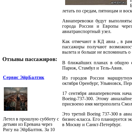
летать по средам, пятницам и вос
Авиаперевозки будут выполнять
города России и Европы чере
авиатранспортный узел.
Как отмечают в КД авиа , в ра
пассажиры получают возможност
вылета и больше не вспоминать о 
Отзывы пассажиров:
В ближайших планах в общую с
Париж, Стамбул и Тель-Авив.
Сервис ЭйрБалтик
Из городов России маршрутную
октября Оренбург, Ульяновск, Пе
17 сентября авиаперевозчик нача
Boeing-737-300. Этому авиалай
присвоено имя митрополита Смол
Это третий Boeing 737-300 в ави
Летел в прошлую субботу с
бизнес-класса. Его планируется э
детьми из Еревана через
в Москву и Санкт-Петербург.
Ригу на ЭйрБалтик. За 10