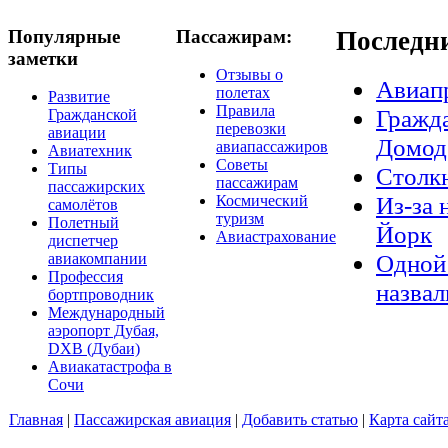
Популярные
Пассажирам:
Последн
заметки
Отзывы о
Авиап
полетах
Развитие
Правила
Гражда
Гражданской
перевозки
авиации
Домод
авиапассажиров
Авиатехник
Советы
Типы
Столкн
пассажирам
пассажирских
Из-за 
Космический
самолётов
туризм
Полетный
Йорк
Авиастрахование
диспетчер
Одной 
авиакомпании
Профессия
назвал
бортпроводник
Международный
аэропорт Дубая,
DXB (Дубаи)
Авиакатастрофа в
Сочи
Главная
|
Пассажирская авиация
|
Добавить статью
|
Карта сайт