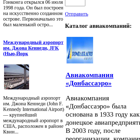
Гонконга открылся 06 июля
1998 года. Он был построен
на искусственно созданном
Отправить
острове. Первоначально это
был маленький остро...
Каталог авиакомпаний:
Международный аэропорт
им. Джона Кеннеди, JFK
(Нью-Йорк
Авиакомпания
«Донбассаэро»
Авиакомпания
Международный аэропорт
им. Джона Кеннеди (John F.
«Донбассаэро» была
Kennedy International Airport)
основана в 1933 году как
— крупнейший
международный аэропорт в
донецкое авиапредприят
США, расположен в районе
В 2003 году, после
Квин...
реорганизации, компани