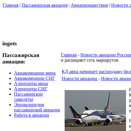
Главная
|
Пассажирская авиация
|
Авиапроишествия
|
Новости 
ingots
Пассажирская
Главная
-
Новости авиации Росси
и расширяет сеть маршрутов
авиация:
КД авиа начинает распродажу бил
Авиакомпании мира
Авиакомпании СНГ
Новости авиации
-
Новости авиац
Аэропорты мира
Аэропорты СНГ
Пассажирские
самолеты
Энциклопедия
пассажирской авиации
Работа в авиации