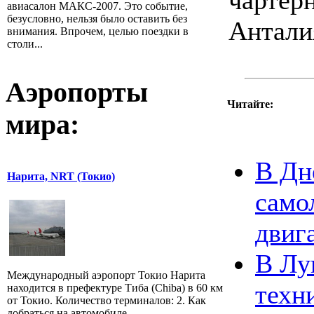
чарте
авиасалон МАКС-2007. Это событие,
безусловно, нельзя было оставить без
Антали
внимания. Впрочем, целью поездки в
столи...
Аэропорты
Читайте:
мира:
В Дн
Нарита, NRT (Токио)
само
двиг
В Лу
Международный аэропорт Токио Нарита
техн
находится в префектуре Тиба (Chiba) в 60 км
от Токио. Количество терминалов: 2. Как
добраться на автомобиле...