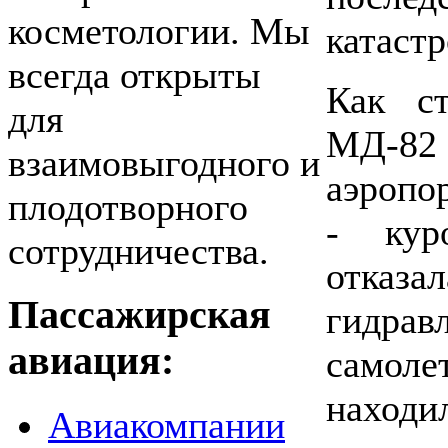
косметологии. Мы
катаст
всегда открыты
Как ст
для
МД-82
взаимовыгодного и
аэропо
плодотворного
- кур
сотрудничества.
отказ
Пассажирская
гидра
авиация:
самол
находи
Авиакомпании