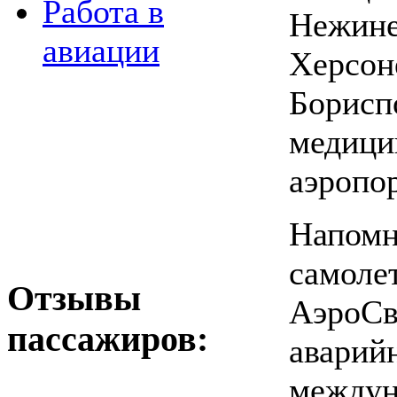
Работа в
Нежин
авиации
Херсо
Борис
медици
аэропор
Напом
само
Отзывы
АэроС
пассажиров:
авар
между