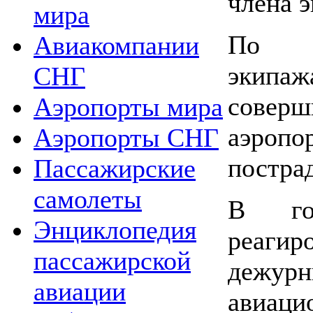
члена 
мира
По р
Авиакомпании
экипа
СНГ
соверш
Аэропорты мира
аэропо
Аэропорты СНГ
постра
Пассажирские
самолеты
В г
Энциклопедия
реагир
пассажирской
дежурн
авиации
авиаци