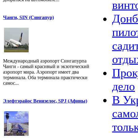
винт
Донб
Чанги, SIN (Сингапур)
пило
сади
отды
Международный аэропорт Сингапурпа
Чанги - самый красивый и экзотический
Прок
аэропорт мира. Аэропорт имеет два
терминала. Оба терминала практически
дело
самос...
В Ук
Элефтэрайос Венизелос, SPJ (Афины)
само
толь