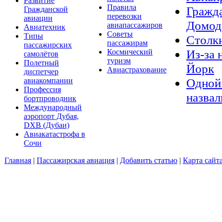
Развитие
Правила
Гражда
Гражданской
перевозки
авиации
Домод
авиапассажиров
Авиатехник
Советы
Типы
Столкн
пассажирам
пассажирских
Из-за 
Космический
самолётов
туризм
Полетный
Йорк
Авиастрахование
диспетчер
Одной 
авиакомпании
Профессия
назвал
бортпроводник
Международный
аэропорт Дубая,
DXB (Дубаи)
Авиакатастрофа в
Сочи
Главная
|
Пассажирская авиация
|
Добавить статью
|
Карта сайт