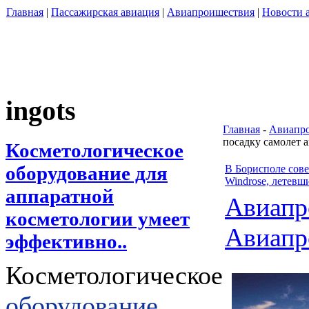
Главная
|
Пассажирская авиация
|
Авиапроишествия
|
Новости 
ingots
Главная
-
Авиапро
посадку самолет 
Косметологическое
оборудование для
В Борисполе сов
Windrose, летев
аппаратной
Авиапр
косметологии умеет
Авиапр
эффективно..
Косметологическое
оборудование