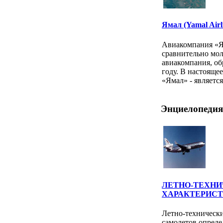
Ямал (Yamal Airl
Авиакомпания 
сравнительно мо
авиакомпания, об
году. В настоящ
«Ямал» - является
Энциелопедия
ЛЕТНО-ТЕХН
ХАРАКТЕРИС
Летно-технически
самолетов опред