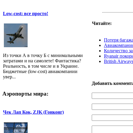
Low-cost: все просто!
Читайте:
Потеря багаж
Авиакомпания 
Количество за
Из точки А в точку Б с минимальными
Ryanair покор
затратами и на самолете! Фантастика?
British Airway
Реальность, в том числе и в Украине.
Бюджетные (low-cost) авиакомпании
увер...
Добавить коммент
Аэропорты мира:
Чек Лап Кок, ZJK (Гонконг)