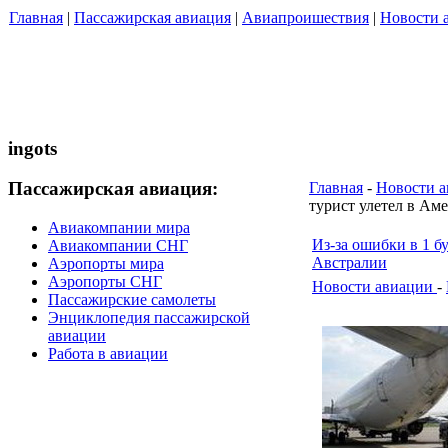
Главная
|
Пассажирская авиация
|
Авиапроишествия
|
Новости 
ingots
Пассажирская авиация:
Главная
-
Новости а
турист улетел в Ам
Авиакомпании мира
Из-за ошибки в 1 б
Авиакомпании СНГ
Австралии
Аэропорты мира
Аэропорты СНГ
Новости авиации
-
Пассажирские самолеты
Энциклопедия пассажирской
авиации
Работа в авиации