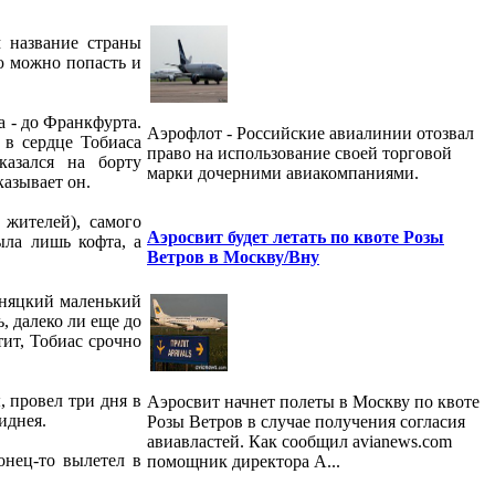
 название страны
ию можно попасть и
а - до Франкфурта.
Аэрофлот - Российские авиалинии отозвал
 в сердце Тобиаса
право на использование своей торговой
казался на борту
марки дочерними авиакомпаниями.
казывает он.
 жителей), самого
Аэросвит будет летать по квоте Розы
ыла лишь кофта, а
Ветров в Москву/Вну
рняцкий маленький
, далеко ли еще до
тит, Тобиас срочно
, провел три дня в
Аэросвит начнет полеты в Москву по квоте
иднея.
Розы Ветров в случае получения согласия
авиавластей. Как сообщил avianews.com
онец-то вылетел в
помощник директора А...