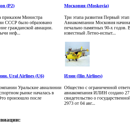
on (P2)
Московия (Moskovia)
да приказом Министра
Три этапа развития Первый этап
ии СССР было образовано
Авиакомпании Московия начинае
ние гражданской авиации.
печально памятных 90-х годов.
ычи неф...
известный Летно-испыт...
и. Ural Airlines (U6)
Илин (Ilin Airlines)
компании Уральские авиалинии
Общество с ограниченной ответ
спортном рынке началась в
авиакомпания ИЛИН создано 27 
 Это произошло после
свидетельство о государственно
2973 от 04 авг...
авиации: