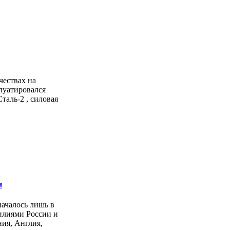
чествах на
луатировался
тaль-2 , силовая
и
началось лишь в
силиями России и
ия, Англия,