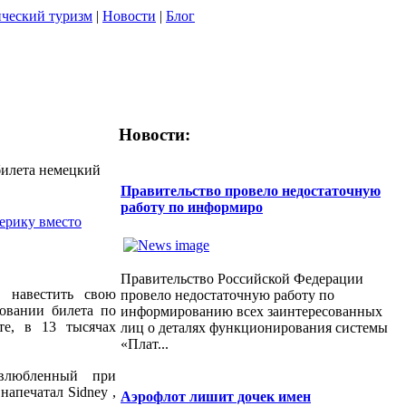
ческий туризм
|
Новости
|
Блог
Новости:
билета немецкий
Правительство провело недостаточную
работу по информиро
мерику вместо
Правительство Российской Федерации
л навестить свою
провело недостаточную работу по
овании билета по
информированию всех заинтересованных
те, в 13 тысячах
лиц о деталях функционирования системы
«Плат...
влюбленный при
апечатал Sidney ,
Аэрофлот лишит дочек имен