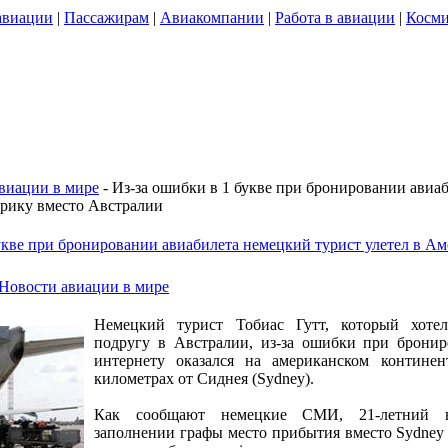
авиации
|
Пассажирам
|
Авиакомпании
|
Работа в авиации
|
Косми
виации в мире
- Из-за ошибки в 1 букве при бронировании авиа
ерику вместо Австралии
укве при бронировании авиабилета немецкий турист улетел в А
Новости авиации в мире
Немецкий турист Тобиас Гутт, который хоте
подругу в Австралии, из-за ошибки при бронир
интернету оказался на американском континен
километрах от Сиднея (Sydney).
Как сообщают немецкие СМИ, 21-летний 
заполнении графы место прибытия вместо Sydney н