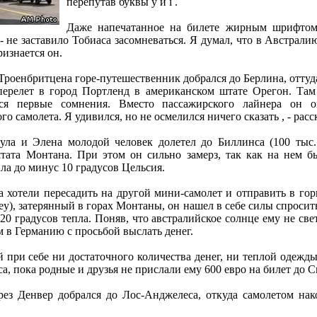
перепутав буквы y и i .
Даже напечатанное на билете жирным шрифтом
 не заставило Тобиаса засомневаться. Я думал, что в Австрал
ризнается он.
Троенбритцена горе-путешественник добрался до Берлина, оттуд
перелет в город Портленд в американском штате Орегон. Там
ься первые сомнения. Вместо пассажирского лайнера он о
о самолета. Я удивился, но не осмелился ничего сказать , - расс
ула и Элена молодой человек долетел до Биллинса (100 тыс.
тата Монтана. При этом он сильно замерз, так как на нем б
ла до минус 10 градусов Цельсия.
а хотели пересадить на другой мини-самолет и отправить в го
ey), затерянный в горах Монтаны, он нашел в себе силы спросить
 20 градусов тепла. Поняв, что австралийское солнце ему не све
 в Германию с просьбой выслать денег.
 при себе ни достаточного количества денег, ни теплой одежды
а, пока родные и друзья не прислали ему 600 евро на билет до С
рез Денвер добрался до Лос-Анджелеса, откуда самолетом нак