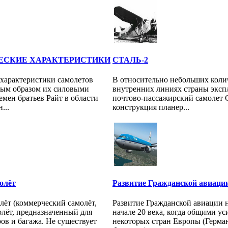
ЕСКИЕ ХАРАКТЕРИСТИКИ
СТАЛЬ-2
 характеристики самолетов
В относительно небольших коли
ным образом их силовыми
внутренних линиях страны эксп
емен братьев Райт в области
почтово-пассажирский самолет C
...
конструкция планер...
олёт
Развитие Гражданской авиаци
ёт (коммерческий самолёт,
Развитие Гражданской авиации 
лёт, предназначенный для
начале 20 века, когда общими у
ов и багажа. Не существует
некоторых стран Европы (Герман