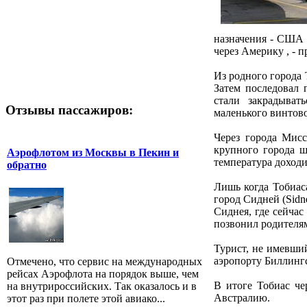
назначения - США -
через Америку , - п
Из родного города 
Затем последовал 
стали закрадыват
Отзывы пассажиров:
маленького винтовог
Через города Мисс
крупного города ш
Аэрофлотом из Москвы в Пекин и
температура доходи
обратно
Лишь когда Тобиас
город Сидней (Sidn
Сиднея, где сейчас
позвонил родителям
Турист, не имевший
аэропорту Биллингс
Отмечено, что сервис на международных
рейсах Аэрофлота на порядок выше, чем
В итоге Тобиас че
на внутрироссийских. Так оказалось и в
Австралию.
этот раз при полете этой авиако...