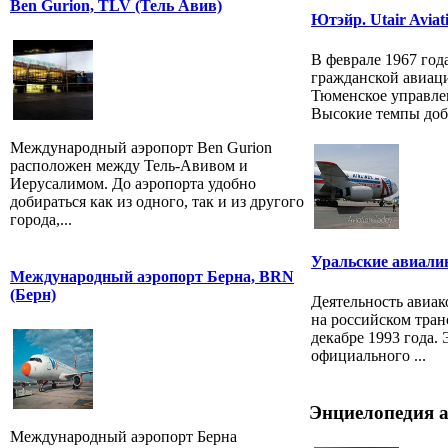
Ben Gurion, TLV (Тель Авив)
Ютэйр. Utair Aviati
В феврале 1967 го
гражданской авиац
Тюменское управле
Высокие темпы доб
Международный аэропорт Ben Gurion
расположен между Тель-Авивом и
Иерусалимом. До аэропорта удобно
добираться как из одного, так и из другого
города,...
Уральские авиалини
Международный аэропорт Берна, BRN
(Берн)
Деятельность авиа
на российском тран
декабре 1993 года.
официального ...
Энциелопедия 
Международный аэропорт Берна