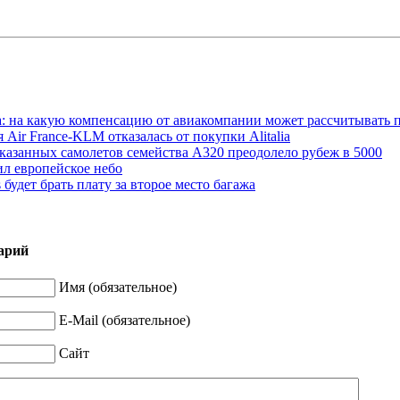
а: на какую компенсацию от авиакомпании может рассчитывать 
Air France-KLM отказалась от покупки Alitalia
казанных самолетов семейства A320 преодолело рубеж в 5000
ил европейское небо
s будет брать плату за второе место багажа
арий
Имя (обязательное)
E-Mail (обязательное)
Сайт