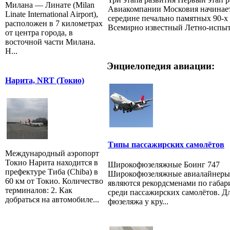
Милана — Линате (Milan
Авиакомпании Московия начинает
Linate International Airport),
середине печально памятных 90-х 
расположен в 7 километрах
Всемирно известный Летно-испыт.
от центра города, в
восточной части Милана.
Н...
Энциелопедия авиации:
Нарита, NRT (Токио)
Типы пассажирских самолётов
Международный аэропорт
Токио Нарита находится в
Широкофюзеляжные Боинг 747
префектуре Тиба (Chiba) в
Широкофюзеляжные авиалайнеры
60 км от Токио. Количество
являются рекордсменами по габар
терминалов: 2. Как
среди пассажирских самолётов. Д
добраться на автомобиле...
фюзеляжа у кру...