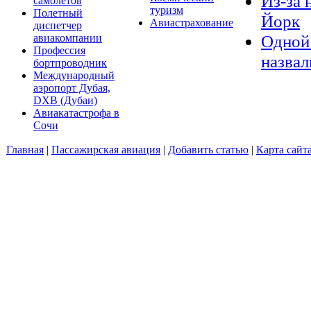
Из-за 
самолётов
туризм
Полетный
Йорк
Авиастрахование
диспетчер
Одной 
авиакомпании
Профессия
назвал
бортпроводник
Международный
аэропорт Дубая,
DXB (Дубаи)
Авиакатастрофа в
Сочи
Главная
|
Пассажирская авиация
|
Добавить статью
|
Карта сайт