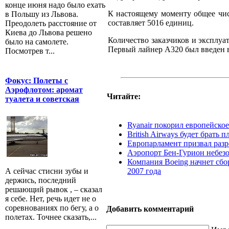
конце июня надо было ехать
К настоящему моменту общее чис
в Польшу из Львова.
составляет 5016 единиц.
Преодолеть расстояние от
Киева до Львова решено
Количество заказчиков и эксплуа
было на самолете.
Первый лайнер А320 был введен в
Посмотрев т...
Фокус: Полеты с
Аэрофлотом: аромат
Читайте:
туалета и советская
Ryanair покорил европейское
British Airways будет брать п
Европарламент призвал разр
Аэропорт Бен-Гурион небезо
Компания Boeing начнет сбо
2007 года
А сейчас стисни зубы и
держись, последний
решающий рывок , – сказал
я себе. Нет, речь идет не о
соревнованиях по бегу, а о
Добавить комментарий
полетах. Точнее сказать,...