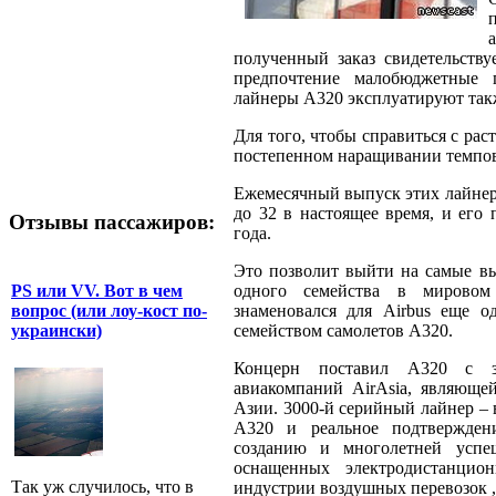
полученный заказ свидетельству
предпочтение малобюджетные 
лайнеры А320 эксплуатируют также
Для того, чтобы справиться с ра
постепенном наращивании темпов
Ежемесячный выпуск этих лайнеро
до 32 в настоящее время, и его 
Отзывы пассажиров:
года.
Это позволит выйти на самые в
PS или VV. Вот в чем
одного семейства в мировом
вопрос (или лоу-кост по-
знаменовался для Airbus еще о
украински)
семейством самолетов A320.
Концерн поставил А320 с з
авиакомпаний AirAsia, являющ
Азии. 3000-й серийный лайнер – 
А320 и реальное подтвержден
созданию и многолетней успеш
оснащенных электродистанцион
Так уж случилось, что в
индустрии воздушных перевозок , 