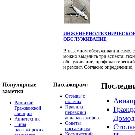
ИНЖЕНЕРНО-ТЕХНИЧЕСКО
ОБСЛУЖИВАНИЕ
В наземном обслуживании самоле
можно выделить три аспекта: тех
обслуживание, профилактический
и ремонт. Согласно определению, к
Популярные
Пассажирам:
Последн
заметки
Отзывы о
Авиап
полетах
Развитие
Правила
Гражда
Гражданской
перевозки
авиации
Домод
авиапассажиров
Авиатехник
Советы
Типы
Столкн
пассажирам
пассажирских
Космический