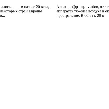
алось лишь в начале 20 века,
Авиация (франц. aviation, от л
 некоторых стран Европы
аппаратах тяжелее воздуха в 
...
пространстве. В 60-е гг. 20 в