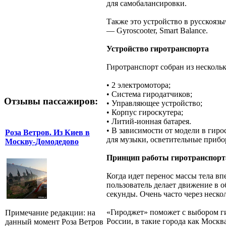
для самобалансировки.
Также это устройство в русскоязы
— Gyroscooter, Smart Balance.
Устройство гиротранспорта
Гиротранспорт собран из несколь
• 2 электромотора;
• Система гиродатчиков;
Отзывы пассажиров:
• Управляющее устройство;
• Корпус гироскутера;
• Литий-ионная батарея.
• В зависимости от модели в гиро
Роза Ветров. Из Киев в
для музыки, осветительные прибо
Москву-Домодедово
Принцип работы гиротранспорт
Когда идет перенос массы тела вп
пользователь делает движение в 
секунды. Очень часто через неск
«Гироджет» поможет с выбором ги
Примечание редакции: на
России, в такие города как Москв
данный момент Роза Ветров