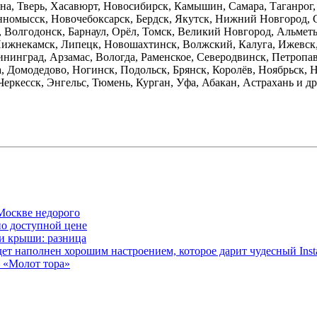
а, Тверь, Хасавюрт, Новосибирск, Камышин, Самара, Таганрог, 
нномысск, Новочебоксарск, Бердск, Якутск, Нижний Новгород, 
, Волгодонск, Барнаул, Орёл, Томск, Великий Новгород, Альмет
ижнекамск, Липецк, Новошахтинск, Волжский, Калуга, Ижевск
ининград, Арзамас, Вологда, Раменское, Северодвинск, Петропа
, Домодедово, Ногинск, Подольск, Брянск, Королёв, Ноябрьск, Н
Черкесск, Энгельс, Тюмень, Курган, Уфа, Абакан, Астрахань и д
Москве недорого
по доступной цене
и крыши: разница
т наполнен хорошим настроением, которое дарит чудесный Insta
 «Молот тора»