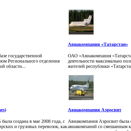
Авиакомпания «Татарстан»
азе государственной
ОАО «Авиакомпания «Татарста
зом Регионального отделения
деятельности максимально пол
й области...
жителей республики «Татарстан
es)
Авиакомпания Аэросвит
а создана в мае 2008 года, с
Авиакомпания Аэросвит была 
рских и грузовых перевозок, как
авиакомпаний со смешанным ка