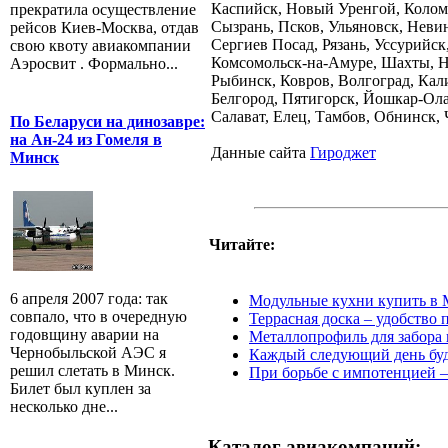
Каспийск, Новый Уренгой, Коломн
прекратила осуществление
Сызрань, Псков, Ульяновск, Неви
рейсов Киев-Москва, отдав
Сергиев Посад, Рязань, Уссурийск
свою квоту авиакомпании
Комсомольск-на-Амуре, Шахты, Н
Аэросвит . Формально...
Рыбинск, Ковров, Волгоград, Кал
Белгород, Пятигорск, Йошкар-Ола
Салават, Елец, Тамбов, Обнинск, 
По Беларуси на динозавре:
на Ан-24 из Гомеля в
Данные сайта
Гироджет
Минск
Читайте:
6 апреля 2007 года: так
Модульные кухни купить в 
совпало, что в очередную
Террасная доска – удобство 
годовщину аварии на
Металлопрофиль для забора 
Чернобыльской АЭС я
Каждый следующий день буде
решил слетать в Минск.
При борьбе с импотенцией –
Билет был куплен за
несколько дне...
Каталог авиакомпаний: