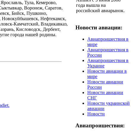
Ярославль, Тула, Кемерово,
года вышла на
Сыктывкар, Воронеж, Саратов,
российский авиарынок.
ьевск, Бийск, Пушкино,
, Новокуйбышевск, Нефтекамск,
вловск-Камчатский, Владикавказ,
Новости авиации:
азрань, Кисловодск, Дербент,
ругие города нашей родины.
Авиапроишествия в
мире
Авиапроишествия в
России
Авиапроишествия в
Украине
Новости авиации в
мире
Новости авиации
России
Новости авиации
СНГ
Новости украинской
diet.
авиации
Новости
Авиапроишествия: