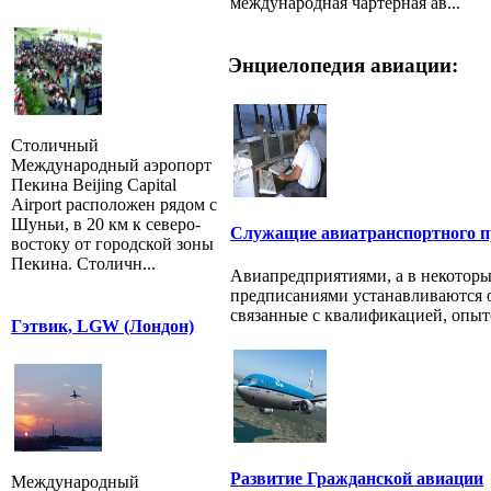
международная чартерная ав...
Энциелопедия авиации:
Столичный
Международный аэропорт
Пекина Beijing Capital
Airport расположен рядом с
Шуньи, в 20 км к северо-
Служащие авиатранспортного п
востоку от городской зоны
Пекина. Столичн...
Авиапредприятиями, а в некоторы
предписаниями устанавливаются 
связанные с квалификацией, опыто
Гэтвик, LGW (Лондон)
Развитие Гражданской авиации
Международный