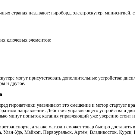
чных странах называют: гироборд, электроскутер, минисигвей, с
ких ключевых элементов:
скутере могут присутствовать дополнительные устройства: дисп
ры и другое.
а
еред гиродатчики улавливают это cмещение и мотор стартует вра
обратном направлении. Действия управляющего устройства и дви
олько минут попыток катания управляющий уже уверенно стоит н
ротранспорта, а также магазин сможет товар быстро доставить 
а, Улан-Удэ, Майкоп, Первоуральск, Артём, Владивосток, Курск, 