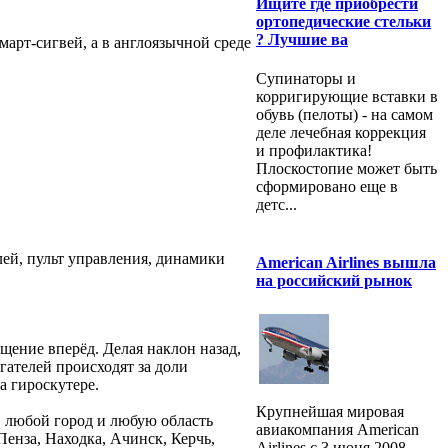
Ищите где приобрести
ортопедические стельки
? Лучшие ва
март-сигвей, а в англоязычной среде
Супинаторы и
корригирующие вставки в
обувь (пелоты) - на самом
деле лечебная коррекция
и профилактика!
Плоскостопие может быть
сформировано еще в
детс...
лей, пульт управления, динамики
American Airlines вышла
на российский рынок
щение вперёд. Делая наклон назад,
гателей происходят за доли
а гироскутере.
Крупнейшая мировая
в любой город и любую область
авиакомпания American
Пенза, Находка, Ачинск, Керчь,
Airlines с 3 июня 2008