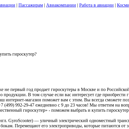
авиации
|
Пассажирам
|
Авиакомпании
|
Работа в авиации
|
Косми
упить гироскутер?
же не первый год продает гироскутеры в Москве и по Российско
 продукции. В том случае если вас интересует где приобрести г
аш интернет-магазин поможет вам с этим. Вы всегда сможете по
+7 (499) 992-29-47 ежедневно с 9 до 23 часов! Мы ответим на в
чественный гироскутер» - поможем выбрать и купить гироскутер 
англ. GyroScooter) — уличный электрический одноместный тран
 бокам. Перемещают его электроприводы, которые питаются от э