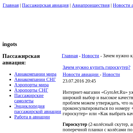
Главная
|
Пассажирская авиация
|
Авиапроишествия
|
Новости 
ingots
Пассажирская
Главная
-
Новости
- Зачем нужно к
авиация:
Зачем нужно купить гироскутер?
Авиакомпании мира
Новости авиации
-
Новости
Авиакомпании СНГ
23.07.2016 20:45
Аэропорты мира
Аэропорты СНГ
Интернет-магазин «GyroJet.Ru» у
Пассажирские
широкий выбор и высокое качество
самолеты
проблем можем утверждать, что н
Энциклопедия
проконсультироваться по номеру 
пассажирской авиации
гироскутер» или «Как выбрать ка
Работа в авиации
Гироскутер
(2-колёсный скутер, 
поперечной планки с колёсами по