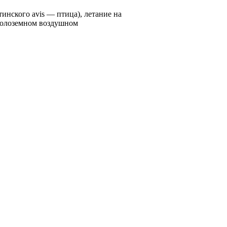
атинского avis — птица), летание на
околоземном воздушном