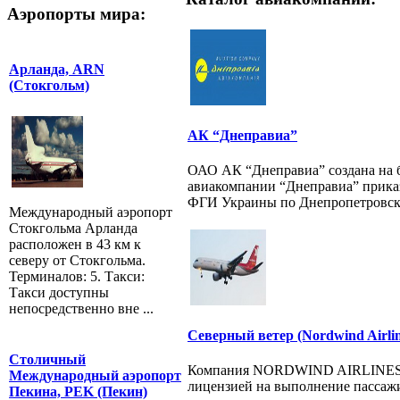
Аэропорты мира:
Арланда, ARN
(Стокгольм)
АК “Днеправиа”
ОАО АК “Днеправиа” создана на б
авиакомпании “Днеправиа” прика
ФГИ Украины по Днепропетровско
Международный аэропорт
Стокгольма Арланда
расположен в 43 км к
северу от Стокгольма.
Терминалов: 5. Такси:
Такси доступны
непосредственно вне ...
Северный ветер (Nordwind Airlin
Столичный
Компания NORDWIND AIRLINES был
Международный аэропорт
лицензией на выполнение пассажи
Пекина, PEK (Пекин)