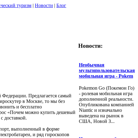
ческий туризм
|
Новости
|
Блог
Новости:
Необычная
мультипользовательская
мобильная игра - Pokem
Pokemon Go (Покемон Го)
- ролевая мобильная игра
й Федерации. Предлагается самый
дополненной реальности.
ироскутер в Москве, то мы без
Опубликована компанией
звонить и бесплатно
Niantic и изначально
опрос «Почем можно купить дешевый
выведена на рынок в
с доставкой.
США, Новой З...
спорт, выполненный в форме
лектробатареи, и ряд гироскопов