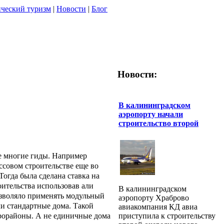
ческий туризм
|
Новости
|
Блог
Новости:
В калининградском
аэропорту начали
строительство второй
е многие гиды. Например
ссовом строительстве еще во
огда была сделана ставка на
оительства использовав али
В калининградском
озволяло применять модульный
аэропорту Храброво
ли стандартные дома. Такой
авиакомпания КД авиа
приступила к строительству
крорайоны. А не единичные дома