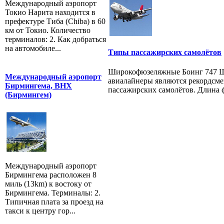
Международный аэропорт
Токио Нарита находится в
префектуре Тиба (Chiba) в 60
км от Токио. Количество
терминалов: 2. Как добраться
на автомобиле...
Типы пассажирских самолётов
Широкофюзеляжные Боинг 747 
Международный аэропорт
авиалайнеры являются рекордсме
Бирмингема, BHX
пассажирских самолётов. Длина ф
(Бирмингем)
Международный аэропорт
Бирмингема расположен 8
миль (13km) к востоку от
Бирмингема. Терминалы: 2.
Типичная плата за проезд на
такси к центру гор...