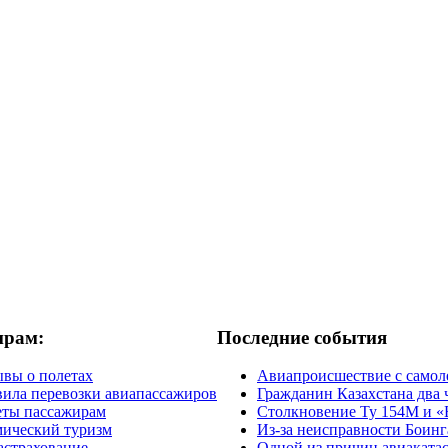
ирам:
Последние события
вы о полетах
Авиапроисшествие с самол
ила перевозки авиапассажиров
Гражданин Казахстана два 
еты пассажирам
Столкновение Ту 154М и «
ический туризм
Из-за неисправности Боинг
страхование
Одной из причин авиакатас