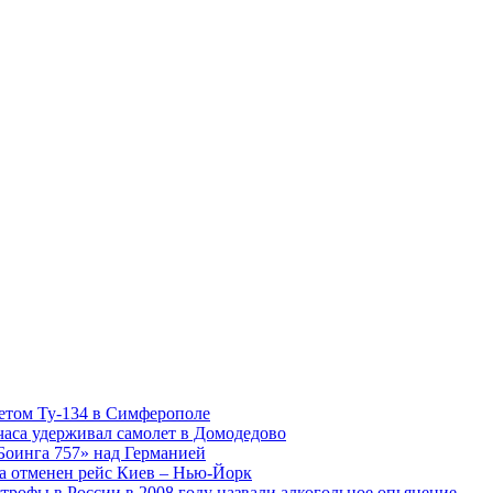
етом Ту-134 в Симферополе
часа удерживал самолет в Домодедово
Боинга 757» над Германией
а отменен рейс Киев – Нью-Йорк
трофы в России в 2008 году назвали алкогольное опьянение