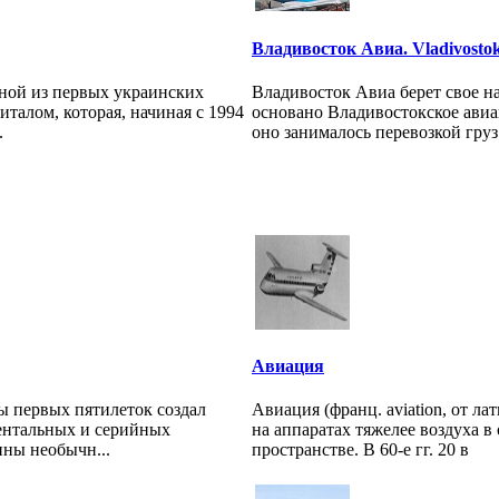
Владивосток Авиа. Vladivostok
ной из первых украинских
Владивосток Авиа берет свое на
талом, которая, начиная с 1994
основано Владивостокское ави
.
оно занималось перевозкой груз.
Авиация
ы первых пятилеток создал
Авиация (франц. aviation, от ла
ентальных и серийных
на аппаратах тяжелее воздуха 
ины необычн...
пространстве. В 60-е гг. 20 в