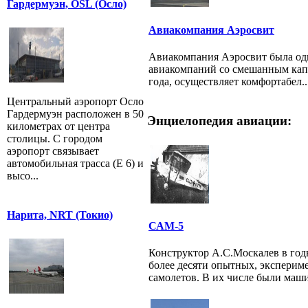
Гардермуэн, OSL (Осло)
Авиакомпания Аэросвит
Авиакомпания Аэросвит была од
авиакомпаний со смешанным капи
года, осуществляет комфортабел..
Центральный аэропорт Осло
Гардермуэн расположен в 50
Энциелопедия авиации:
километрах от центра
столицы. С городом
аэропорт связывает
автомобильная трасса (E 6) и
высо...
Нарита, NRT (Токио)
САМ-5
Конструктор А.С.Москалев в год
более десяти опытных, эксперим
самолетов. В их числе были маш