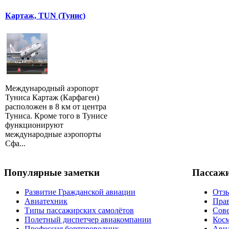
Картаж, TUN (Тунис)
Международный аэропорт
Туниса Картаж (Карфаген)
расположен в 8 км от центра
Туниса. Кроме того в Тунисе
функционируют
международные аэропорты
Сфа...
Популярные заметки
Пассаж
Развитие Гражданской авиации
Отзы
Авиатехник
Прав
Типы пассажирских самолётов
Сов
Полетный диспетчер авиакомпании
Косм
Профессия бортпроводник
Авиа