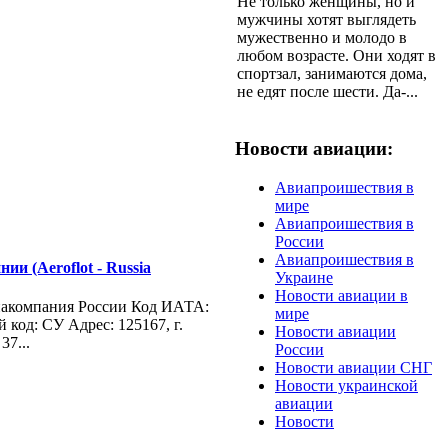
Не только женщины, но и
мужчины хотят выглядеть
мужественно и молодо в
любом возрасте. Они ходят в
спортзал, занимаются дома,
не едят после шести. Да-...
Новости авиации:
Авиапроишествия в
мире
Авиапроишествия в
России
Авиапроишествия в
ии (Aeroflot - Russia
Украине
Новости авиации в
иакомпания России Код ИАТА:
мире
од: СУ Адрес: 125167, г.
Новости авиации
37...
России
Новости авиации СНГ
Новости украинской
авиации
Новости