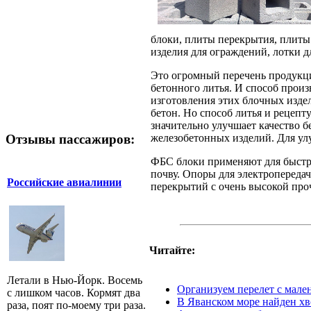
блоки, плиты перекрытия, плиты
изделия для ограждений, лотки д
Это огромный перечень продукци
бетонного литья. И способ произ
изготовления этих блочных изде
бетон. Но способ литья и рецепт
значительно улучшает качество 
Отзывы пассажиров:
железобетонных изделий. Для ул
ФБС блоки применяют для быстр
почву. Опоры для электропереда
Российские авиалинии
перекрытий с очень высокой про
Читайте:
Летали в Нью-Йорк. Восемь
Организуем перелет с мале
с лишком часов. Кормят два
В Яванском море найден хв
раза, поят по-моему три раза.