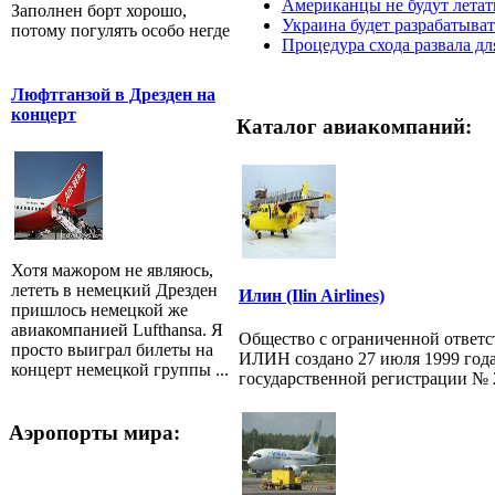
Американцы не будут лета
Заполнен борт хорошо,
Украина будет разрабатыва
потому погулять особо негде
Процедура схода развала дл
Люфтганзой в Дрезден на
концерт
Каталог авиакомпаний:
Хотя мажором не являюсь,
лететь в немецкий Дрезден
Илин (Ilin Airlines)
пришлось немецкой же
авиакомпанией Lufthansa. Я
Общество с ограниченной ответ
просто выиграл билеты на
ИЛИН создано 27 июля 1999 года
концерт немецкой группы ...
государственной регистрации № 29
Аэропорты мира: