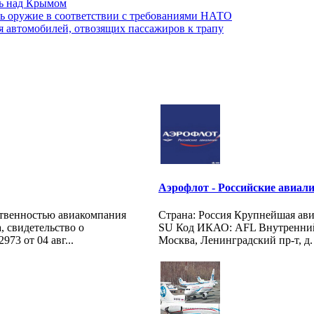
ть над Крымом
ть оружие в соответствии с требованиями НАТО
я автомобилей, отвозящих пассажиров к трапу
Аэрофлот - Российские авиалин
ственностью авиакомпания
Страна: Россия Крупнейшая ав
, свидетельство о
SU Код ИКАО: AFL Внутренний к
73 от 04 авг...
Москва, Ленинградский пр-т, д. 