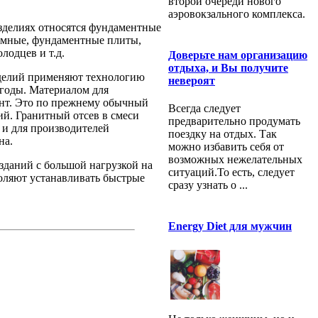
второй очереди нового
аэровокзального комплекса.
зделиях относятся фундаментные
ромные, фундаментные плиты,
лодцев и т.д.
Доверьте нам организацию
отдыха, и Вы получите
зделий применяют технологию
невероят
 годы. Материалом для
ент. Это по прежнему обычный
Всегда следует
ий. Гранитный отсев в смеси
предварительно продумать
 и для производителей
поездку на отдых. Так
на.
можно избавить себя от
возможных нежелательных
даний с большой нагрузкой на
ситуаций.То есть, следует
воляют устанавливать быстрые
сразу узнать о ...
Energy Diet для мужчин