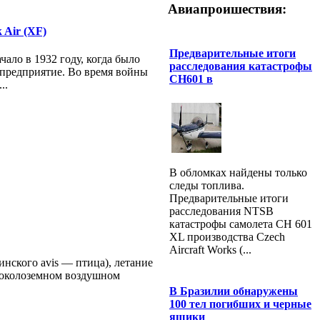
Авиапроишествия:
 Air (XF)
Предварительные итоги
чало в 1932 году, когда было
расследования катастрофы
апредприятие. Во время войны
CH601 в
..
В обломках найдены только
следы топлива.
Предварительные итоги
расследования NTSB
катастрофы самолета CH 601
XL производства Czech
Aircraft Works (...
тинского avis — птица), летание
в околоземном воздушном
В Бразилии обнаружены
100 тел погибших и черные
ящики