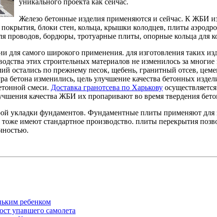
уникального проекта как сейчас.
Железо бетонные изделия применяются и сейчас. К ЖБИ и
 покрытия, блоки стен, кольца, крышки колодцев, плиты аэрод
ля проводов, бордюры, тротуарные плиты, опорные кольца для ко
и для самого широкого применения. для изготовления таких и
водства этих строительных материалов не изменилось за многие
лий остались по прежнему песок, щебень, гранитный отсев, цем
ура бетона изменились, цель улучшение качества бетонных издел
бетонной смеси.
Доставка гранотсева по Харькову
осуществляется
учшения качества ЖБИ их пропаривают во время твердения бето
ой укладки фундаментов. Фундаментные плиты применяют для з
ч тоже имеют стандартное производство. плиты перекрытия поз
чностью.
ньким ребенком
ост упавшего самолета