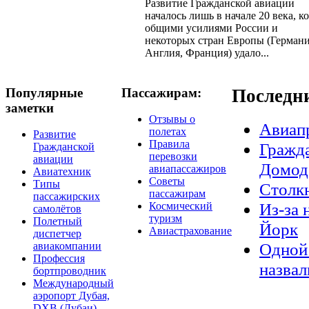
Развитие Гражданской авиации
началось лишь в начале 20 века, ко
общими усилиями России и
некоторых стран Европы (Германи
Англия, Франция) удало...
Популярные
Пассажирам:
Последн
заметки
Отзывы о
Авиап
полетах
Развитие
Правила
Гражда
Гражданской
перевозки
авиации
Домод
авиапассажиров
Авиатехник
Советы
Типы
Столкн
пассажирам
пассажирских
Из-за 
Космический
самолётов
туризм
Полетный
Йорк
Авиастрахование
диспетчер
Одной 
авиакомпании
Профессия
назвал
бортпроводник
Международный
аэропорт Дубая,
DXB (Дубаи)