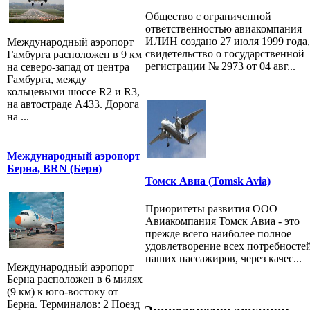
Общество с ограниченной
ответственностью авиакомпания
ИЛИН создано 27 июля 1999 года,
Международный аэропорт
свидетельство о государственной
Гамбурга расположен в 9 км
регистрации № 2973 от 04 авг...
на северо-запад от центра
Гамбурга, между
кольцевыми шоссе R2 и R3,
на автостраде A433. Дорога
на ...
Международный аэропорт
Берна, BRN (Берн)
Томск Авиа (Tomsk Avia)
Приоритеты развития ООО
Авиакомпания Томск Авиа - это
прежде всего наиболее полное
удовлетворение всех потребносте
наших пассажиров, через качес...
Международный аэропорт
Берна расположен в 6 милях
(9 км) к юго-востоку от
Берна. Терминалов: 2 Поезд