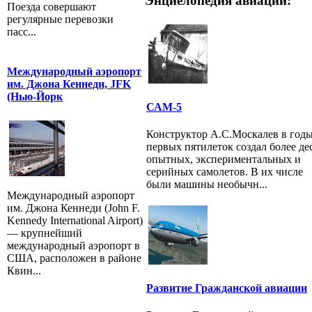
Энциелопедия авиации:
Поезда совершают
регулярные перевозки
пасс...
Международный аэропорт
им. Джона Кеннеди, JFK
(Нью-Йорк
САМ-5
Конструктор А.С.Москалев в год
первых пятилеток создал более де
опытных, экспериментальных и
серийных самолетов. В их числе
были машины необычн...
Международный аэропорт
им. Джона Кеннеди (John F.
Kennedy International Airport)
— крупнейший
международный аэропорт в
США, расположен в районе
Квин...
Развитие Гражданской авиации