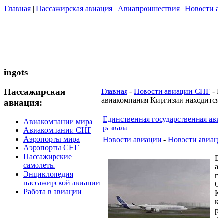
Главная
|
Пассажирская авиация
|
Авиапроишествия
|
Новости 
ingots
Пассажирская
Главная
-
Новости авиации СНГ
- 
авиакомпания Киргизии находится
авиация:
Единственная государственная ав
Авиакомпании мира
развала
Авиакомпании СНГ
Аэропорты мира
Новости авиации
-
Новости авиа
Аэропорты СНГ
Пассажирские
самолеты
Энциклопедия
пассажирской авиации
Работа в авиации