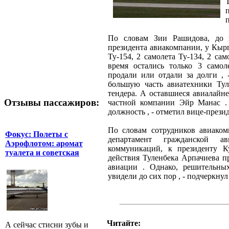
По словам Зии Рашидова, до 
президента авиакомпании, у Кырг
Ту-154, 2 самолета Ту-134, 2 са
время остались только 3 самол
продали или отдали за долги , 
большую часть авиатехники Тул
тендера. А оставшиеся авиалайне
Отзывы пассажиров:
частной компании Эйр Манас 
должность , - отметил вице-прези
По словам сотрудников авиаком
Фокус: Полеты с
департамент гражданской а
Аэрофлотом: аромат
коммуникаций, к президенту К
туалета и советская
действия Туленбека Арпачиева п
авиации . Однако, решительны
увидели до сих пор , - подчеркну
Читайте:
А сейчас стисни зубы и