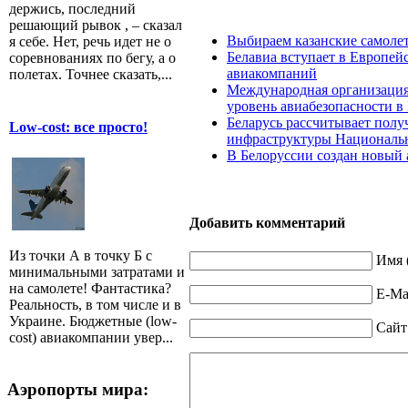
держись, последний
решающий рывок , – сказал
Выбираем казанские самоле
я себе. Нет, речь идет не о
Белавиа вступает в Европе
соревнованиях по бегу, а о
авиакомпаний
полетах. Точнее сказать,...
Международная организация
уровень авиабезопасности в
Беларусь рассчитывает полу
Low-cost: все просто!
инфраструктуры Националь
В Белоруссии создан новый
Добавить комментарий
Из точки А в точку Б с
Имя 
минимальными затратами и
на самолете! Фантастика?
E-Mai
Реальность, в том числе и в
Украине. Бюджетные (low-
Сайт
cost) авиакомпании увер...
Аэропорты мира: