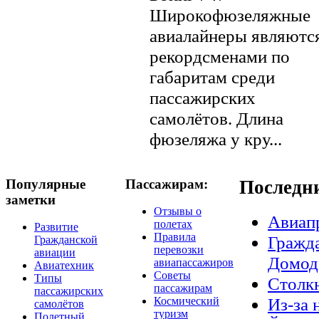
Широкофюзеляжные
авиалайнеры являютс
рекордсменами по
габаритам среди
пассажирских
самолётов. Длина
фюзеляжа у кру...
Популярные
Пассажирам:
Последн
заметки
Отзывы о
Авиап
полетах
Развитие
Правила
Гражда
Гражданской
перевозки
авиации
Домод
авиапассажиров
Авиатехник
Советы
Типы
Столкн
пассажирам
пассажирских
Из-за 
Космический
самолётов
туризм
Полетный