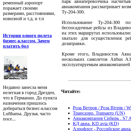
парк авиаперевозчика насчиты
ременный аэропорт
авиакомпания рассматривает возм
поражает своими
Ту-204-300.
размерами, расстояниями,
новизной и т.д. и т.п
Использование Ту-204-300 п
беспосадочные рейсы из Владивос
на этих маршрутах использовалис
История одного полета
хватало для осуществления р
бизнес-классом. Зачем
дозаправки.
платить бол
Кроме этого, Владивосток Ави
нескольких самолетов Airbus A
эксплуатируемым авиакомпанией 
Недавно занесла меня
Читайте:
нелегкая в город Дрезден,
что в Германии. До пункта
назначения пришлось
Роза Ветров / Роза Вітрів / W
добираться бизнес-классом
Трансаэро. Transaero (UN)
Lufthansa. Друзья, часто
Авиакомпания Сибирь . S7 Ai
посе...
КД авиа. KD avia (KD)
Аэрофлот - Российские авиали