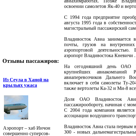
авиахимработах. Позже Влад
освоении самолетов Як-40 и верто
С 1994 года предприятие преоб
августа 1995 года в собственно
магистральный пассажирский сам
Владивосток Авиа занимается в
почты, грузов на внутренни
аэропортовой деятельностью.
аэропорт Владивостока Кневичи .
Отзывы пассажиров:
На сегодняшний день ОАО В
крупнейших авиакомпаний 
авиаперевозчиков Дальнего В
Из Сеула в Ханой на
включает в себя самолеты Ту-204
крыльях ужаса
также вертолеты Ка-32 и Ми-8 вс
Доля ОАО Владивосток Ави
пассажирообороту, начиная с моме
С 2004 года компания являетс
ассоциации воздушного транспор
Владивосток Авиа стала первым в
Аэропорт – хаб Инчон
300 - новых дальнемагистральны
совершенно суперсов-