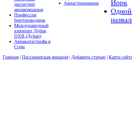
Йорк
Авиастрахование
диспетчер
Одной 
авиакомпании
Профессия
назвал
бортпроводник
Международный
аэропорт Дубая,
DXB (Дубаи)
Авиакатастрофа в
Сочи
Главная
|
Пассажирская авиация
|
Добавить статью
|
Карта сайт