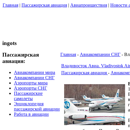
Главная
|
Пассажирская авиация
|
Авиапроишествия
|
Новости 
ingots
Пассажирская
Главная
-
Авиакомпании СНГ
- Вл
авиация:
Владивосток Авиа. Vladivostok Ai
Авиакомпании мира
Пассажирская авиация
-
Авиаком
Авиакомпании СНГ
Аэропорты мира
Аэропорты СНГ
Пассажирские
самолеты
Энциклопедия
пассажирской авиации
Работа в авиации