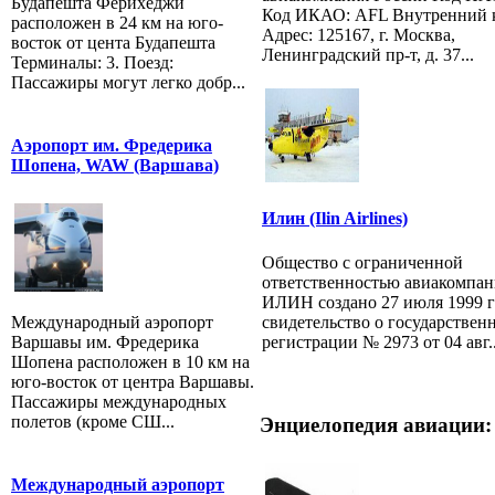
Будапешта Ферихеджи
Код ИКАО: AFL Внутренний 
расположен в 24 км на юго-
Адрес: 125167, г. Москва,
восток от цента Будапешта
Ленинградский пр-т, д. 37...
Терминалы: 3. Поезд:
Пассажиры могут легко добр...
Аэропорт им. Фредерика
Шопена, WAW (Варшава)
Илин (Ilin Airlines)
Общество с ограниченной
ответственностью авиакомпан
ИЛИН создано 27 июля 1999 г
свидетельство о государствен
Международный аэропорт
регистрации № 2973 от 04 авг..
Варшавы им. Фредерика
Шопена расположен в 10 км на
юго-восток от центра Варшавы.
Пассажиры международных
полетов (кроме СШ...
Энциелопедия авиации:
Международный аэропорт