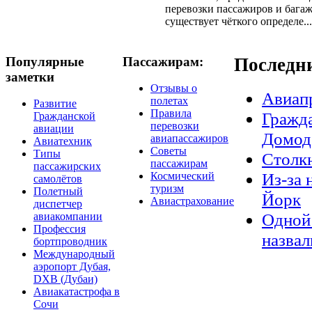
перевозки пассажиров и багаж
существует чёткого определе...
Популярные
Пассажирам:
Последн
заметки
Отзывы о
Авиап
полетах
Развитие
Правила
Гражда
Гражданской
перевозки
авиации
Домод
авиапассажиров
Авиатехник
Советы
Типы
Столкн
пассажирам
пассажирских
Из-за 
Космический
самолётов
туризм
Полетный
Йорк
Авиастрахование
диспетчер
Одной 
авиакомпании
Профессия
назвал
бортпроводник
Международный
аэропорт Дубая,
DXB (Дубаи)
Авиакатастрофа в
Сочи