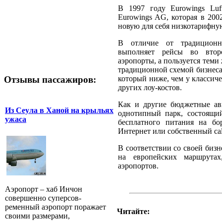
В 1997 году Eurowings Luf
Eurowings AG, которая в 200
новую для себя низкотарифну
В отличие от традицио
выполняет рейсы во втор
аэропорты, а пользуется теми
традиционной схемой бизнеса.
Отзывы пассажиров:
который ниже, чем у классиче
других лоу-костов.
Как и другие бюджетные ав
Из Сеула в Ханой на крыльях
однотипный парк, состоящий
ужаса
бесплатного питания на бо
Интернет или собственный cal
В соответствии со своей бизн
на европейских маршрута
аэропортов.
Аэропорт – хаб Инчон
совершенно суперсов-
ременный аэропорт поражает
Читайте:
своими размерами,