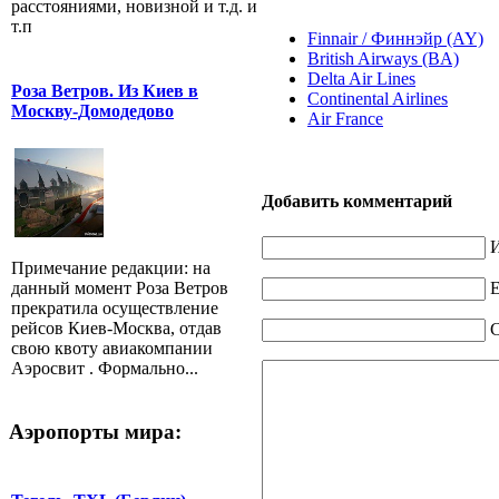
расстояниями, новизной и т.д. и
т.п
Finnair / Финнэйр (AY)
British Airways (BA)
Delta Air Lines
Роза Ветров. Из Киев в
Continental Airlines
Москву-Домодедово
Air France
Добавить комментарий
И
Примечание редакции: на
E
данный момент Роза Ветров
прекратила осуществление
рейсов Киев-Москва, отдав
свою квоту авиакомпании
Аэросвит . Формально...
Аэропорты мира: