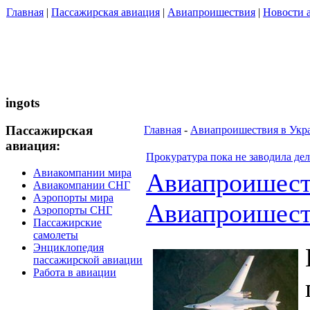
Главная
|
Пассажирская авиация
|
Авиапроишествия
|
Новости 
ingots
Пассажирская
Главная
-
Авиапроишествия в Укр
авиация:
Прокуратура пока не заводила де
Авиакомпании мира
Авиапроишес
Авиакомпании СНГ
Аэропорты мира
Авиапроишест
Аэропорты СНГ
Пассажирские
самолеты
Энциклопедия
пассажирской авиации
Работа в авиации