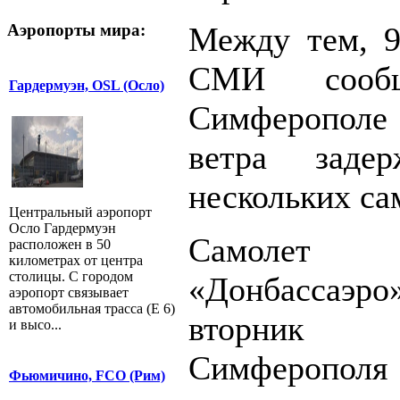
Между тем, 9
Аэропорты мира:
СМИ сооб
Гардермуэн, OSL (Осло)
Симферополе
ветра задер
нескольких са
Центральный аэропорт
Осло Гардермуэн
Самолет 
расположен в 50
километрах от центра
столицы. С городом
«Донбассаэ
аэропорт связывает
автомобильная трасса (E 6)
вторник 
и высо...
Симферопол
Фьюмичино, FCO (Рим)