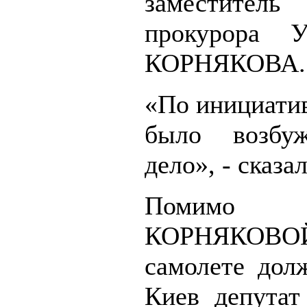
заместител
прокурора У
КОРНЯКОВА.
«По инициат
было возбуж
дело», - сказал
Помимо
КОРНЯКОВО
самолете дол
Киев депута