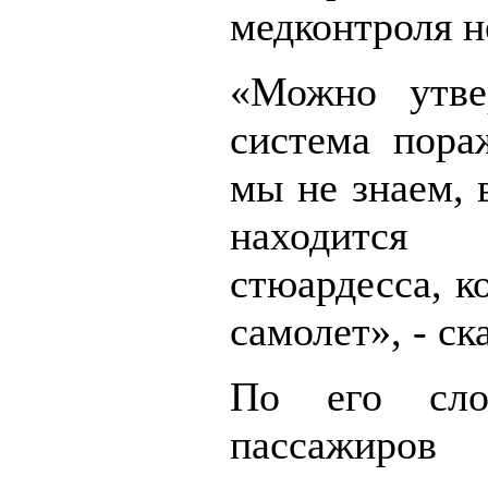
медконтроля н
«Можно утве
система пораж
мы не знаем, 
находитс
стюардесса, к
самолет», - ск
По его сло
пассажиров