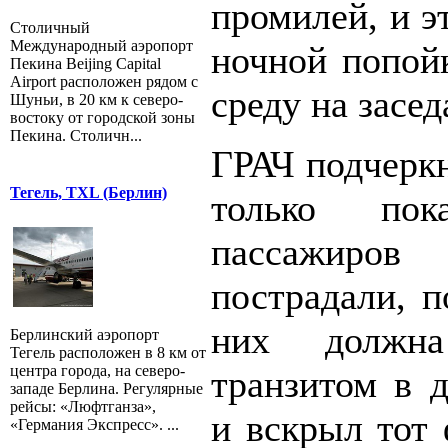
промилей, и э
Столичный
Международный аэропорт
ночной попойк
Пекина Beijing Capital
Airport расположен рядом с
среду на засе
Шуньи, в 20 км к северо-
востоку от городской зоны
Пекина. Столичн...
ГРАЧ подчеркн
Тегель, TXL (Берлин)
только по
пассажиро
пострадали, п
них должн
Берлинский аэропорт
Тегель расположен в 8 км от
центра города, на северо-
транзитом в д
западе Берлина. Регулярные
рейсы: «Люфтганза»,
и вскрыл тот 
«Германия Экспресс». ...