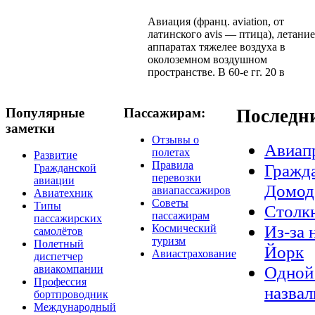
Авиация (франц. aviation, от
латинского avis — птица), летание
аппаратах тяжелее воздуха в
околоземном воздушном
пространстве. В 60-е гг. 20 в
Популярные
Пассажирам:
Последн
заметки
Отзывы о
Авиап
полетах
Развитие
Правила
Гражда
Гражданской
перевозки
авиации
Домод
авиапассажиров
Авиатехник
Советы
Типы
Столкн
пассажирам
пассажирских
Из-за 
Космический
самолётов
туризм
Полетный
Йорк
Авиастрахование
диспетчер
Одной 
авиакомпании
Профессия
назвал
бортпроводник
Международный