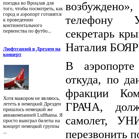
возбуждено»
поездка во Вроцлав для
того, чтобы посмотреть, как
город и аэропорт готовятся
телефону 
к проведению
континентального
секретарь кры
первенства по футбо...
Наталия БОЯ
Люфтганзой в Дрезден на
концерт
В аэропорте
откуда, по да
фракции Ком
Хотя мажором не являюсь,
ГРАЧА, дол
лететь в немецкий Дрезден
пришлось немецкой же
авиакомпанией Lufthansa. Я
самолет, УН
просто выиграл билеты на
концерт немецкой группы
перезвонить п
...