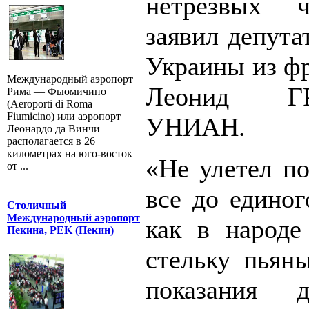
нетрезвых ч
заявил депута
Украины из ф
Международный аэропорт
Леонид ГР
Рима — Фьюмичино
(Aeroporti di Roma
Fiumicino) или аэропорт
УНИАН.
Леонардо да Винчи
располагается в 26
километрах на юго-восток
«Не улетел по
от ...
все до единог
Столичный
Международный аэропорт
как в народе
Пекина, PEK (Пекин)
стельку пьяны
показания 