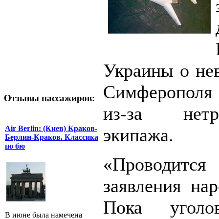
Украины о нев
Симферополя 
Отзывы пассажиров:
из-за нет
Air Berlin: (Киев) Краков-
экипажа.
Берлин-Краков. Классика
по бю
«Проводи
заявления нар
Пока угол
В июне была намечена