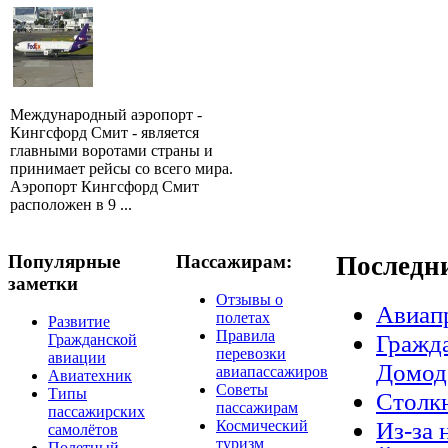
Международный аэропорт -
Кингсфорд Смит - является
главными воротами страны и
принимает рейсы со всего мира.
Аэропорт Кингсфорд Смит
расположен в 9 ...
Популярные
Пассажирам:
Последн
заметки
Отзывы о
Авиап
полетах
Развитие
Правила
Гражда
Гражданской
перевозки
авиации
Домод
авиапассажиров
Авиатехник
Советы
Типы
Столкн
пассажирам
пассажирских
Из-за 
Космический
самолётов
туризм
Полетный