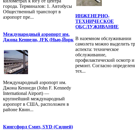
километрах к югу от центра
города. Терминалов: 1. Автобусы
Общественный транспорт в
ИНЖЕНЕРНО-
аэропорт пре...
ТЕХНИЧЕСКОЕ
ОБСЛУЖИВАНИЕ
Международный аэропорт им.
В наземном обслуживании
Джона Кеннеди, JFK (Нью-Йорк
самолета можно выделить т
аспекта: техническое
обслуживание,
профилактический осмотр и
ремонт. Согласно определен
тех...
Международный аэропорт им.
Джона Кеннеди (John F. Kennedy
International Airport) —
крупнейший международный
аэропорт в США, расположен в
районе Квин...
Кингсфорд Смит, SYD (Сидней)