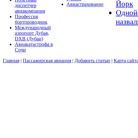
Йорк
Авиастрахование
диспетчер
Одной 
авиакомпании
Профессия
назвал
бортпроводник
Международный
аэропорт Дубая,
DXB (Дубаи)
Авиакатастрофа в
Сочи
Главная
|
Пассажирская авиация
|
Добавить статью
|
Карта сайт