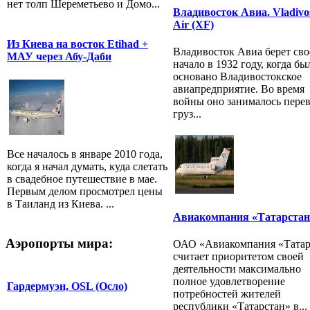
нет толп Шереметьево и Домо...
Владивосток Авиа. Vladivo
Air (XF)
Из Киева на восток Etihad +
Владивосток Авиа берет сво
МАУ через Абу-Даби
начало в 1932 году, когда бы
основано Владивостокское
авиапредприятие. Во время
войны оно занималось пере
груз...
Все началось в январе 2010 года,
когда я начал думать, куда слетать
в свадебное путешествие в мае.
Первым делом просмотрел цены
в Таиланд из Киева. ...
Авиакомпания «Татарстан
Аэропорты мира:
ОАО «Авиакомпания «Татар
считает приоритетом своей
деятельности максимально
полное удовлетворение
Гардермуэн, OSL (Осло)
потребностей жителей
республики «Татарстан» в...